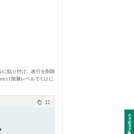
ルに貼り付け、改行を削除
階層レベルで CLI に
edit]
content_copy
zoom_out_map
Feedback
y