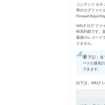
コンテンツ セキュ
準のログファイル交
Firewall Repo
WELF ログ 
時系列順です。
最後のレコード
りません。
手記：
各
ードの最初
できます。
以下は、WELF