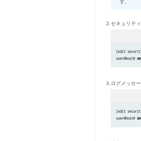
す。
セキュリティ
[edit securit
user@host# 
se
ログメッセ
[edit securit
user@host# 
se