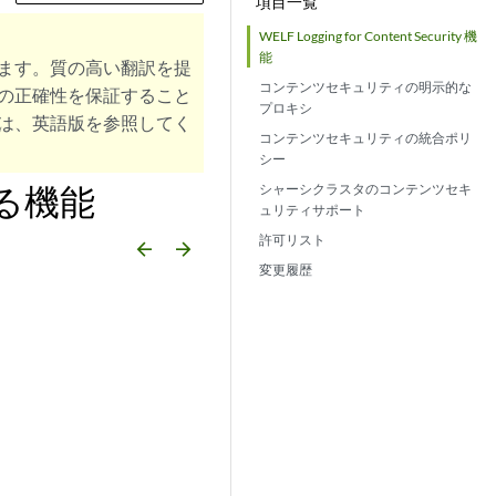
項目一覧
WELF Logging for Content Security 機
能
ます。質の高い翻訳を提
コンテンツセキュリティの明示的な
の正確性を保証すること
プロキシ
は、英語版を参照してく
コンテンツセキュリティの統合ポリ
シー
る機能
シャーシクラスタのコンテンツセキ
ュリティサポート
許可リスト
arrow_backward
arrow_forward
変更履歴