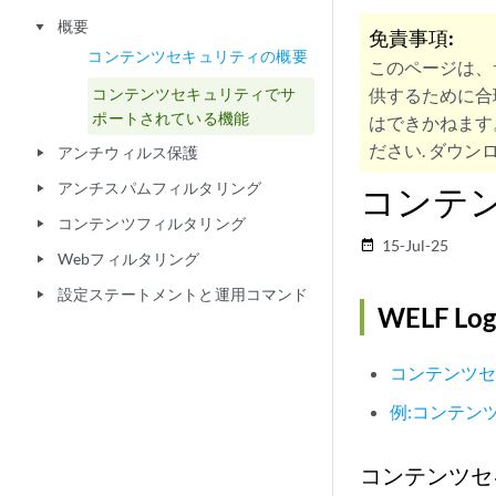
概要
play_arrow
免責事項:
コンテンツセキュリティの概要
このページは、
コンテンツセキュリティでサ
供するために合
ポートされている機能
はできかねます
ださい. ダウンロ
アンチウィルス保護
play_arrow
アンチスパムフィルタリング
コンテ
play_arrow
コンテンツフィルタリング
play_arrow
15-Jul-25
date_range
Webフィルタリング
play_arrow
設定ステートメントと運用コマンド
play_arrow
WELF Log
コンテンツセ
例:コンテン
コンテンツセ