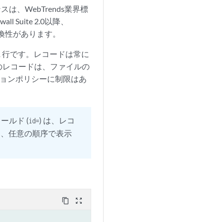
は、WebTrends業界標
uite 2.0以降、
.0以降と互換性があります。
1 行です。レコードは常に
のレコードは、ファイルの
ションポリシーに制限はあ
ールド (
) は、レコ
id=
は、任意の順序で表示
content_copy
zoom_out_map