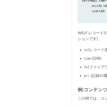
id=firewall time=
       src=192.16
       rcvd=1426

WELF レコー
ションです)。
(レコード
id
(日時)
time
(ファイアウ
fw
(記録の
pri
例:コンテンツ
この例では、コン