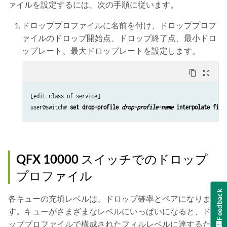
ァイルを設定するには、次の手順に従います。
ドロッププロファイルに名前を付け、ドロッププロフ
ァイルのドロップ開始点、ドロップ終了点、最小ドロ
ップレート、最大ドロップレートを設定します。
content_copy
zoom_out_map
[edit class-of-service]

user@switch# 
set drop-profile 
drop-profile-name
 interpolate fill
QFX 10000 スイッチでのドロップ
プロファイル
Feedback
各キューの充填レベルは、ドロップ確率とペアになりま
す。キューがさまざまなレベルにいっぱいになると、ドロ
ッププロファイルで構成されたフィルレベルに達するたび