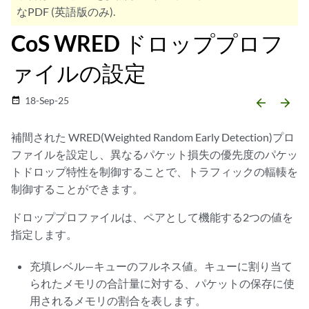
なPDF (英語版のみ).
CoS WRED ドロッププロフ
ァイルの設定
18-Sep-25
date_range
arrow_backward
arrow_forward
補間された WRED(Weighted Random Early Detection)プロ
ファイルを設定し、異なるパケット損失の優先度のパケッ
トドロップ特性を制御することで、トラフィックの輻輳を
制御することができます。
ドロッププロファイルは、ペアとして機能する2つの値を
指定します。
充填レベル—キューのフルネス値。キューに割り当て
られたメモリの合計量に対する、パケットの保存に使
用されるメモリの割合を表します。