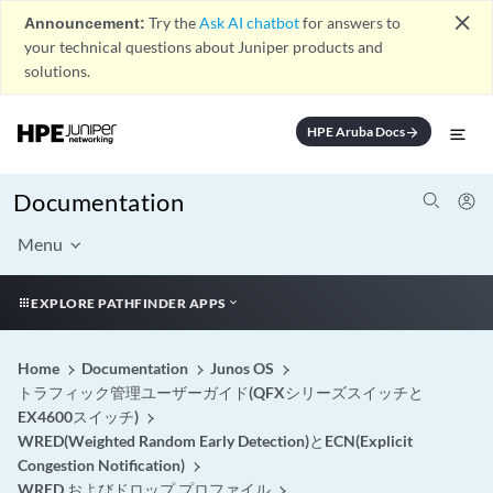
close
Announcement:
Try the
Ask AI chatbot
for answers to
your technical questions about Juniper products and
solutions.
HPE Aruba Docs
arrow_forward
Documentation
Menu
EXPLORE PATHFINDER APPS
Home
Documentation
Junos OS
トラフィック管理ユーザーガイド(QFXシリーズスイッチと
EX4600スイッチ)
WRED(Weighted Random Early Detection)とECN(Explicit
Congestion Notification)
WRED およびドロップ プロファイル