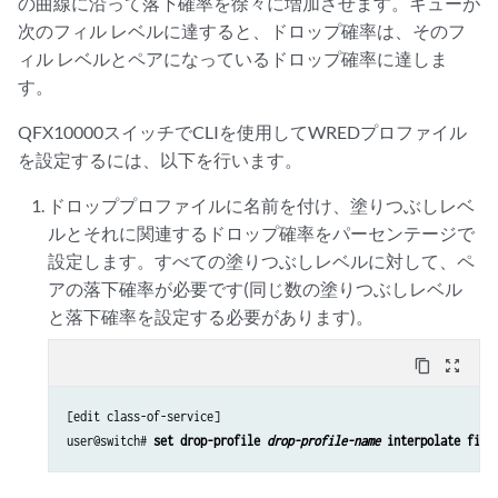
の曲線に沿って落下確率を徐々に増加させます。キューが
次のフィル レベルに達すると、ドロップ確率は、そのフ
ィル レベルとペアになっているドロップ確率に達しま
す。
QFX10000スイッチでCLIを使用してWREDプロファイル
を設定するには、以下を行います。
ドロッププロファイルに名前を付け、塗りつぶしレベ
ルとそれに関連するドロップ確率をパーセンテージで
設定します。すべての塗りつぶしレベルに対して、ペ
アの落下確率が必要です(同じ数の塗りつぶしレベル
と落下確率を設定する必要があります)。
content_copy
zoom_out_map
[edit class-of-service]

user@switch# 
set drop-profile 
drop-profile-name
 interpolate fill