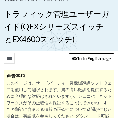
トラフィック管理ユーザーガ
イド(QFXシリーズスイッチ
とEX4600スイッチ)
list
Go to English page
免責事項:
このページは、サードパーティー製機械翻訳ソフトウェ
アを使用して翻訳されます。質の高い翻訳を提供するた
めに合理的な対応はされていますが、ジュニパーネット
ワークスがその正確性を保証することはできかねます。
この翻訳に含まれる情報の正確性について疑問が生じた
場合は、英語版を参照してください. ダウンロード可能