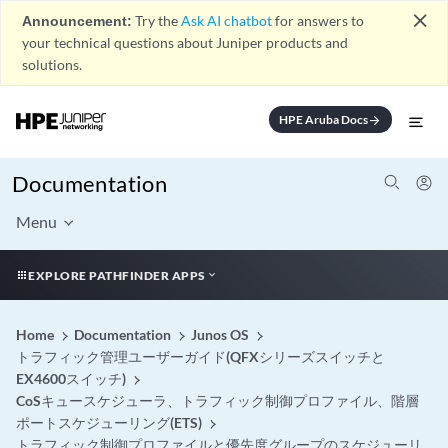
close
Announcement:
Try the
Ask AI chatbot
for answers to
your technical questions about Juniper products and
solutions.
HPE Aruba Docs
arrow_forward
Documentation
Menu
EXPLORE PATHFINDER APPS
Home
Documentation
Junos OS
トラフィック管理ユーザーガイド(QFXシリーズスイッチと
EX4600スイッチ)
CoSキュースケジューラ、トラフィック制御プロファイル、階層
ポートスケジューリング(ETS)
トラフィック制御プロファイルと優先度グループのスケジューリ