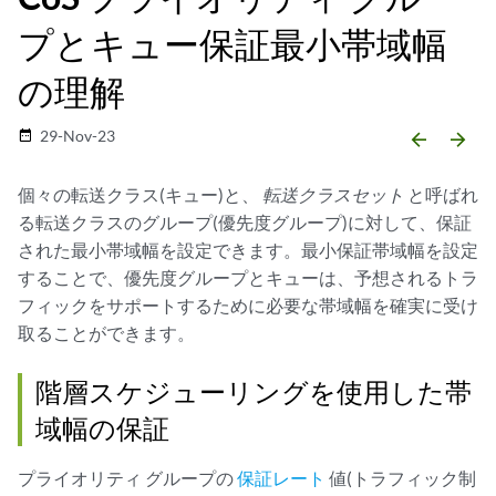
プとキュー保証最小帯域幅
の理解
29-Nov-23
date_range
arrow_backward
arrow_forward
個々の転送クラス(キュー)と、
転送クラスセット
と呼ばれ
る転送クラスのグループ(優先度グループ)に対して、保証
された最小帯域幅を設定できます。最小保証帯域幅を設定
することで、優先度グループとキューは、予想されるトラ
フィックをサポートするために必要な帯域幅を確実に受け
取ることができます。
階層スケジューリングを使用した帯
域幅の保証
プライオリティ グループの
保証レート
値(トラフィック制