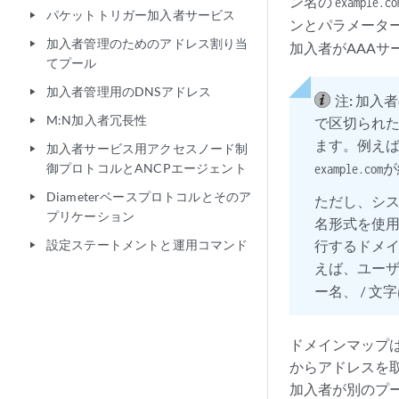
ン名の
example.co
パケットトリガー加入者サービス
play_arrow
ンとパラメータ
加入者管理のためのアドレス割り当
play_arrow
加入者がAAA
てプール
加入者管理用のDNSアドレス
play_arrow
注:
加入者
M:N加入者冗長性
で区切られ
play_arrow
ます。例え
加入者サービス用アクセスノード制
play_arrow
が
御プロトコルとANCPエージェント
example.com
Diameterベースプロトコルとそのア
play_arrow
ただし、シ
プリケーション
名形式を使
設定ステートメントと運用コマンド
行するドメ
play_arrow
えば、ユー
ー名、
文字
/
ドメインマップ
からアドレスを
加入者が別のプ