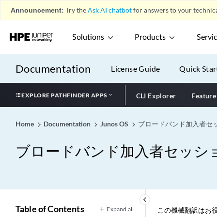
Announcement:
Try the
Ask AI chatbot
for answers to your technica
Solutions
Products
Servi
Documentation
License Guide
Quick Star
EXPLORE PATHFINDER APPS
CLI Explorer
Feature
Home
Documentation
Junos OS
ブロードバンド加入者セ
ブロードバンド加入者セッシ
keyboard_arrow_left
Table of Contents
Expand all
この機械翻訳はお役