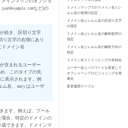
ドメインマップのオプショ
、
など)の
ドメインマップでのドメイン名とレ
juan@example.com
ルム名の使用の設定
ドメイン名とレルム名の区切り文字
の指定
が続き、区切り文字
ドメイン名とレルム名の解析順序の
切り文字の右側にあり
指定
にドメイン名
ドメイン名とレルム名の解析方向の
指定
ドメイン名ストリッピングの有効化
が含まれるユーザー
ユーザー名とパスワードを変更して
ため、このタイプの先
オフシャーシプロビジョニングを簡
側に表示されます。例
素化
ルム名、
はユーザ
mary
変更履歴テーブル
きます。例えば、プール
た場合、特定のドメインの
作成できます。ドメインマ