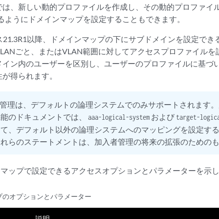
では、新しい動的プロファイルを作成し、その動的プロファイル
するようにドメインマップを設定することもできます。
リリース21.3R1以降、ドメインマップの下にサブドメインを設定
LANごと、またはVLAN範囲に対してアクセスプロファイル
メイン内のユーザーを区別し、ユーザーのプロファイルに基づ
性が得られます。
管理は、デフォルトの論理システムでのみサポートされます。
機能のドキュメントでは、
および
aaa-logical-system
target-logic
して、デフォルト以外の論理システムへのマッピングを設定す
これらのステートメントは、加入者管理の将来の拡張のための
マップで設定できるアクセスオプションとパラメーターを示
プのオプションとパラメーター
説明