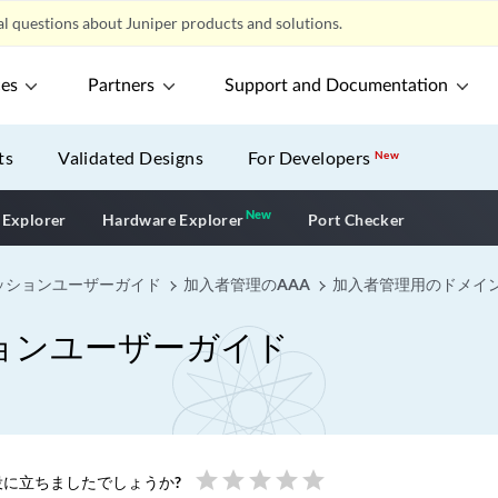
l questions about Juniper products and solutions.
ces
Partners
Support and Documentation
ts
Validated Designs
For Developers
New
New
New application
 Explorer
Hardware Explorer
Port Checker
ッションユーザーガイド
加入者管理のAAA
加入者管理用のドメイ
ョンユーザーガイド
star
star
star
star
star
に立ちましたでしょうか?