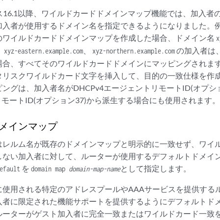
リリース16.1以降、ワイルドカードドメインマップ機能では、加入
加入者が使用するドメイン名を指定できるようになりました。
のワイルドカードドメインマップを作成した場合、ドメイン名
x
、
、
の加入者は
xyz-eastern.example.com
xyz-northern.example.com
場合、すべてそのワイルドカードドメインにマッピングされま
タリスクワイルドカード文字を挿入して、目的の一致仕様を作
ングは、加入者名がDHCPv4エージェントリモートID(オプショ
6リモートID(オプション37)から派生する場合にも使用されます。
メインマップ
はレルム名が既存のドメインマップと明示的に一致せず、ワイ
しない加入者に対して、ルーターが使用するデフォルトドメイ
を
として指定します。
efault
domain map
domain-map-name
に使用される特定のアドレスプールやAAAサービスを提供する
入者に限定された機能サポートを提供するようにデフォルトド
ルーターがゲスト加入者に完全一致またはワイルドカード一致