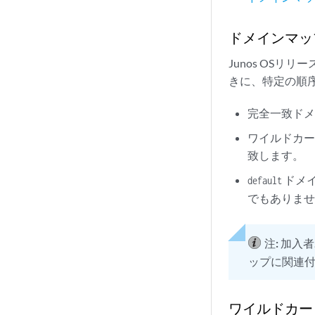
ドメインマッ
Junos OS
きに、特定の順
完全一致ド
ワイルドカ
致します。
ドメ
default
でもありま
注:
加入者
ップに関連付
ワイルドカー