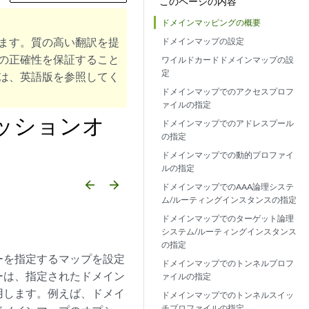
このページの内容
ドメインマッピングの概要
ます。質の高い翻訳を提
ドメインマップの設定
の正確性を保証すること
ワイルドカードドメインマップの設
定
は、英語版を参照してく
ドメインマップでのアクセスプロフ
ァイルの指定
ッションオ
ドメインマップでのアドレスプール
の指定
ドメインマップでの動的プロファイ
ルの指定
arrow_backward
arrow_forward
ドメインマップでのAAA論理システ
ム/ルーティングインスタンスの指定
ドメインマップでのターゲット論理
システム/ルーティングインスタンス
の指定
ーを指定するマップを設定
ドメインマップでのトンネルプロフ
ーは、指定されたドメイン
ァイルの指定
用します。例えば、ドメイ
ドメインマップでのトンネルスイッ
チプロファイルの指定