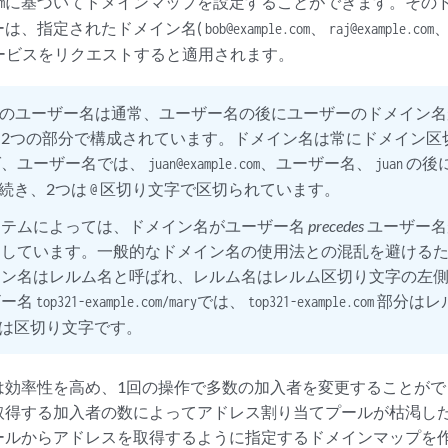
に基づいてドメインマップを設定することができます。その
m
ーは、指定されたドメイン名(
、
bob@example.com
raj@example.com
サービスをリクエストすると適用されます。
のユーザー名は通常、ユーザー名の後にユーザーのドメイン名
た2つの部分で構成されています。ドメイン名は常にドメイン区
ば、ユーザー名では、
、ユーザー名、
の後
juan@example.com
juan
続き、2つは
区切り文字で区切られています。
@
ステムによっては、ドメイン名がユーザー名
precedes
ユーザー名
用しています。一般的なドメイン名の使用法との混乱を避ける
イン名はレルム名と呼ばれ、レルム名はレルム区切り文字の左
ザー名
では、
部分はレ
top321-example.com/mary
top321-example.com
は区切り文字です。
は効率性を高め、1回の操作で多数の加入者を変更することがで
取得する加入者の数によってアドレス割り当てプールが枯渇し
ールからアドレスを取得するように指定するドメインマップを