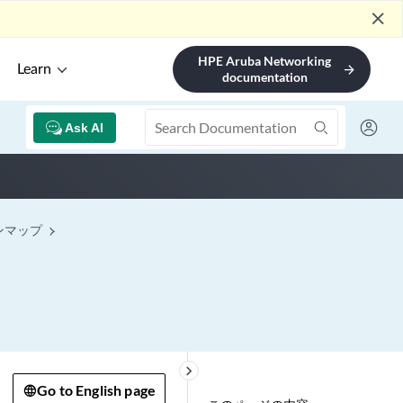
close
HPE Aruba Networking
Learn
arrow_forward
documentation
Ask AI
ンマップ
keyboard_arrow_right
Go to English page