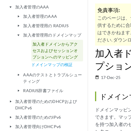
加入者管理のAAA
play_arrow
免責事項:
加入者管理のAAA
play_arrow
このページは、
供するために合
加入者管理用の RADIUS
play_arrow
はできかねます
加入者管理用のドメインマップ
play_arrow
ださい. ダウンロ
加入者ドメインからアク
加入者
セスおよびセッションオ
プションへのマッピング
プショ
ドメインマップの検証
AAAのテストとトラブルシュー
play_arrow
17-Dec-25
date_range
ティング
RADIUS辞書ファイル
play_arrow
ドメイン
加入者管理のためのDHCPおよび
play_arrow
DHCPv6
ドメインマッピ
できます。マッ
加入者管理のためのIPv6
play_arrow
を持つ加入者の
加入者管理向けDHCPv6
play_arrow