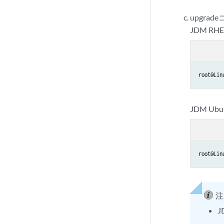
upgr
JDM 
root@Lin
JDM 
root@Lin
注