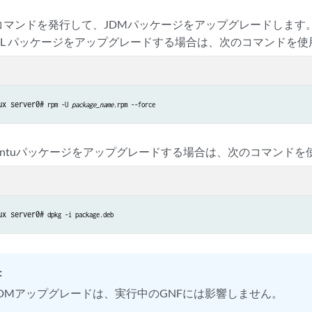
adeコマンドを発行して、JDMパッケージをアップグレードします
RHEL パッケージをアップグレードする場合は、次のコマンドを
ux server0#
 rpm -U 
package_name
.rpm --force
Ubuntuパッケージをアップグレードする場合は、次のコマンド
ux server0#
 dpkg -i package.deb
:
JDMアップグレードは、実行中のGNFには影響しません。