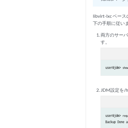
libvirt-lx
下の手順に従い
両方のサーバ
す。
user@jdm> 
sho
JDM設定を/
user@jdm> 
req
Backup Done a