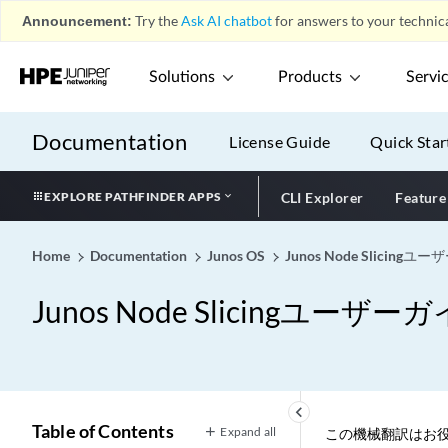
Announcement:
Try the
Ask AI chatbot
for answers to your technica
Solutions
Products
Servi
Documentation
License Guide
Quick Star
EXPLORE PATHFINDER APPS
CLI Explorer
Feature
Home
Documentation
Junos OS
Junos Node Slicing
Junos Node Slicingユーザー
keyboard_arrow_left
Table of Contents
Expand all
この機械翻訳はお役