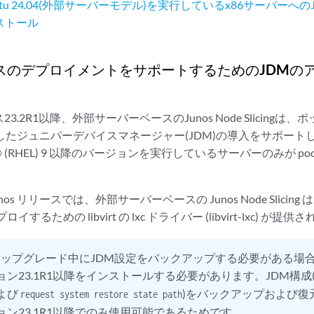
ntu 24.04(外部サーバーモデル)を実行しているx86サーバーへのJ
ストール
ベースのデプロイメントをサポートするためのJDMの
ース23.2R1以降、外部サーバーベースのJunos Node Slicin
使用したジュニパーデバイスマネージャー(JDM)の導入をサポートして
 Linux® (RHEL) 9 以降のバージョンを実行しているサーバーのみが 
Junos リリースでは、外部サーバーベースの Junos Node Slicing 
イするための libvirt の lxc ドライバー (libvirt-lxc) が
アップグレード中にJDM設定をバックアップする必要がある場
ジョン23.1R1以降をインストールする必要があります。JDM構成
よび
)をバックアップおよび復
request system restore state path
ジョン23.1R1以降でのみ使用可能であるためです。