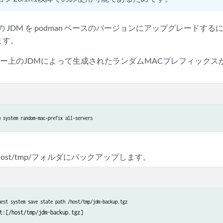
c ベースの JDM を podman ベースのバージョンにアップグレー
ます。
ー上のJDMによって生成されたランダムMACプレフィックス
w system random-mac-prefix all-servers
host/tmp/フォルダにバックアップします。
uest system save state path /host/tmp/jdm-backup.tgz
t:[/host/tmp/jdm-backup.tgz]