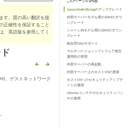
このページの内容
Junos Node Slicingのアップグレード
ます。質の高い翻訳を提
外部サーバーモデル用のJDMのダウ
ングレード
の正確性を保証すること
シャーシ内モデル用のJDMのダウン
は、英語版を参照してく
グレード
統合型ISSUサポート
ード
マルチバージョンソフトウェア相互
運用性の管理
arrow_backward
arrow_forward
外部サーバーの再起動
外部サーバー上のホストOSの更新
(JDM)、ゲストネットワーク
ホストOSへのセキュリティアップデ
ートの適用
Ubuntuコンテナのセキュリティパッ
チの適用
す。