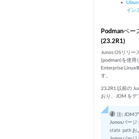
Ubu
イン
Podman
(23.2R1)
Junos OSリリ
(podman)を
Enterprise
す。
23.2R1 以前の 
おり、JDM をデプロ
注:
JDM
Junosバー
お
state path
Junosバー