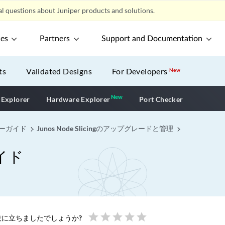
l questions about Juniper products and solutions.
ces
Partners
Support and Documentation
ts
Validated Designs
For Developers
New
New
New application
 Explorer
Hardware Explorer
Port Checker
ユーザーガイド
Junos Node Slicingのアップグレードと管理
ガイド
star
star
star
star
star
に立ちましたでしょうか?