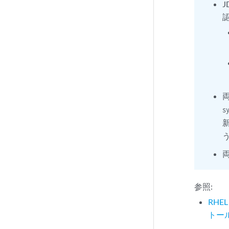
s
参照:
RHE
トー