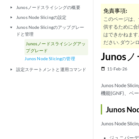
Junosノードスライシングの概要
play_arrow
免責事項:
Junos Node Slicingの設定
play_arrow
このページは、
供するために合
Junos Node Slicingのアップグレー
play_arrow
ドと管理
はできかねます
ださい. ダウンロ
Junosノードスライシングアッ
プグレード
Juno
Junos Node Slicingの管理
11-Feb-26
date_range
設定ステートメントと運用コマンド
play_arrow
Junos Nod
機能(GNF)、ベ
Junos 
Junos Nod
ジュニパーデ