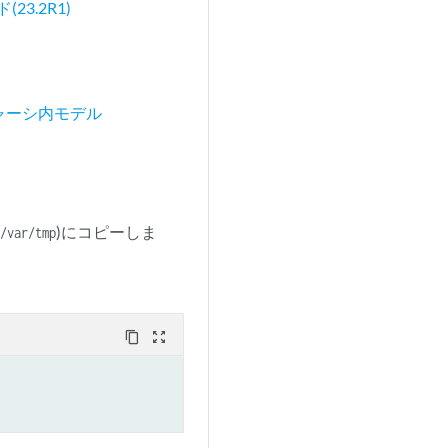
3.2R1)
シャーシ内モデル
)にコピーしま
/var/tmp
content_copy
zoom_out_map