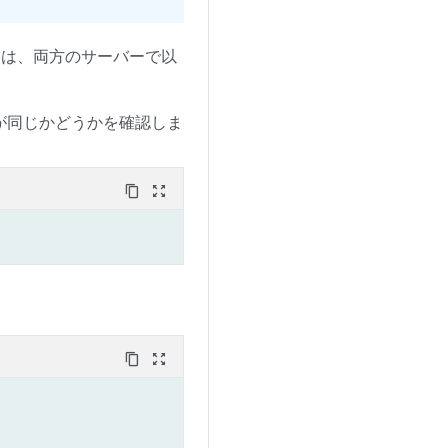
ドするには、両方のサーバーで以
が同じかどうかを確認しま
content_copy
zoom_out_map
content_copy
zoom_out_map