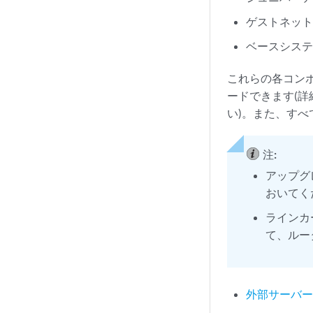
ゲストネットワー
ベースシステム用
これらの各コン
ードできます(
い)。また、す
注:
アップグ
おいてく
ラインカー
て、ルー
外部サーバー