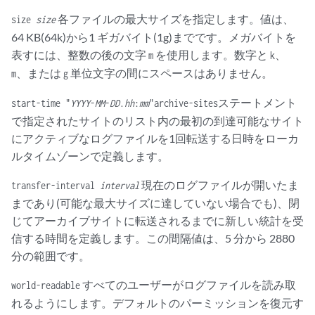
各ファイルの最大サイズを指定します。値は、
size
size
64 KB(64k)から1 ギガバイト(1g)までです。メガバイトを
表すには、整数の後の文字
を使用します。数字と
、
m
k
、または
単位文字の間にスペースはありません。
m
g
ステートメント
start-time "
YYYY
-
MM
-
DD
.
hh
:
mm
"
archive-sites
で指定されたサイトのリスト内の最初の到達可能なサイト
にアクティブなログファイルを1回転送する日時をローカ
ルタイムゾーンで定義します。
現在のログファイルが開いたま
transfer-interval
interval
まであり(可能な最大サイズに達していない場合でも)、閉
じてアーカイブサイトに転送されるまでに新しい統計を受
信する時間を定義します。この間隔値は、5 分から 2880
分の範囲です。
すべてのユーザーがログファイルを読み取
world-readable
れるようにします。デフォルトのパーミッションを復元す