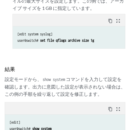
イルの最大サイズを設定します。この例では、アーカ
イブ サイズを 1 GB に指定しています。
content_copy
zoom_out_map
[edit system syslog]

user@switch# 
set file qflogs archive size 1g
結果
設定モードから、
コマンドを入力して設定を
show system
確認します。出力に意図した設定が表示されない場合は、
この例の手順を繰り返して設定を修正します。
content_copy
zoom_out_map
[edit]

user@switch# 
show system