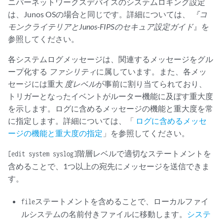
ニパーネットワークスデバイスのシステムロギング設定
は、Junos OSの場合と同じです。詳細については、
『コ
モンクライテリアとJunos-FIPSのセキュア設定ガイド
』を
参照してください。
各システムログメッセージは、関連するメッセージをグル
ープ化する
ファシリティ
に属しています。また、各メッ
セージには重大
度レベル
が事前に割り当てられており、
トリガーとなったイベントがルーター機能に及ぼす重大度
を示します。ログに含めるメッセージの機能と重大度を常
に指定します。詳細については、「
ログに含めるメッセ
ージの機能と重大度の指定
」を参照してください。
階層レベルで適切なステートメントを
[edit system syslog]
含めることで、1つ以上の宛先にメッセージを送信できま
す。
ステートメントを含めることで、ローカルファイ
file
ルシステムの名前付きファイルに移動します。
システ