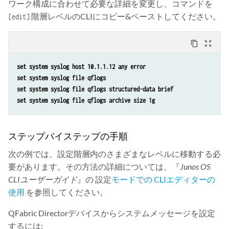
ワーク構成に合わせて必要な詳細を変更し、コマンドを
階層レベルのCLIにコピー&ペーストしてください。
[edit]
content_copy
zoom_out_map
set system syslog host 10.1.1.12 any error
set system syslog file qflogs
set system syslog file qflogs structured-data brief
set system syslog file qflogs archive size 1g
ステップバイステップの手順
次の例では、設定階層内のさまざまなレベルに移動する必
要があります。その方法の詳細については、『
Junos OS
CLIユーザーガイド
』の 設定
モードでの CLIエディターの
使用
を参照してください。
QFabric Directorデバイスからシステムメッセージを設定
するには: