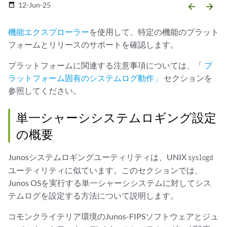
12-Jun-25
date_range
arrow_backward
arrow_forward
機能エクスプローラー
を使用して、特定の機能のプラット
フォームとリリースのサポートを確認します。
プラットフォームに関連する注意事項については、「
プ
ラットフォーム固有のシステムログ動作」
セクションを
参照してください。
単一シャーシシステムロギング設定
の概要
Junosシステムロギングユーティリティは、UNIX
syslogd
ユーティリティに似ています。このセクションでは、
Junos OSを実行する単一シャーシシステムに対してシス
テムログを設定する方法について説明します。
コモンクライテリア環境のJunos-FIPSソフトウェアとジュ