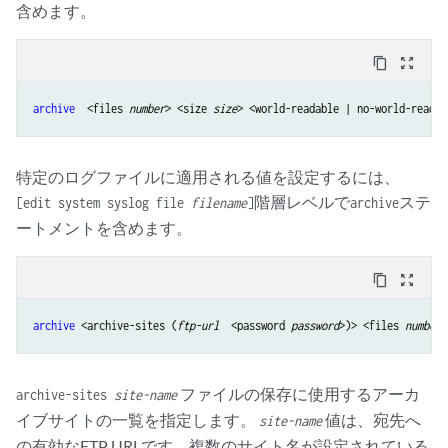
含めます。
content_copy
zoom_out_map
archive
  <files 
number
> <size 
size
特定のログファイルに適用される値を設定するには、
階層レベルで
ステ
[edit system syslog file
filename
]
archive
ートメントを含めます。
content_copy
zoom_out_map
archive
 <archive-sites (
ftp-url
  <password 
password
>)> <files 
number
>
ファイルの保存に使用するアーカ
archive-sites
site-name
イブサイトの一覧を指定します。
値は、宛先へ
site-name
の有効なFTP URLです。複数のサイト名が設定されている