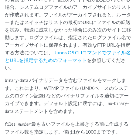
場合、システムログファイルのアーカイブサイトのリスト
が作成されます。ファイルがアーカイブされると、ルータ
ーまたはスイッチはリストの最初のURLにファイルの転送
を試み、転送に成功しなかった場合にのみ次のサイトに移
動します。ログファイルは、指定されたログファイル名で
アーカイブサイトに保存されます。有効なFTP URLを指定
する方法については、
Junos OS CLIコマンドでファイル名
とURLを指定するためのフォーマット
を参照してくださ
い。
バイナリデータを含むファイルをマークしま
binary-data
す。これにより、WTMP ファイル (UNIX ベースのシステ
ムのログイン記録) などのバイナリファイルを適切にアー
カイブできます。デフォルト設定に戻すには、
no-binary-
ステートメントを含めます。
data
最も古いファイルを上書きする前に作成する
files
number
ファイル数を指定します。値は1から1000までです。