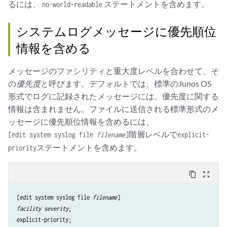
るには、
ステートメントを含めます。
no-world-readable
システムログメッセージに優先順位
情報を含める
メッセージのファシリティと重大度レベルを合わせて、そ
の
優先度
と呼びます。デフォルトでは、標準のJunos OS
形式でログに記録されたメッセージには、優先度に関する
情報は含まれません。ファイルに送信される標準形式のメ
ッセージに優先順位情報を含めるには、
階層レベルで
[edit system syslog file
filename
]
explicit-
ステートメントを含めます。
priority
content_copy
zoom_out_map
[edit system syslog file 
filename
facility
severity
;
