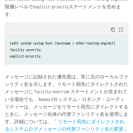
階層レベルで
ステートメントを含めま
explicit-priority
す。
content_copy
zoom_out_map
[edit system syslog host (
hostname
facility
severity
;

メッセージに記録された優先度は、常に元のローカルファ
シリティ名を示します。リモート宛先にダイレクトされた
メッセージに
ステートメントが含まれて
facility-override
いる場合でも、Junos OS システム・ロギング・ユーティ
リティーは、メッセージをリモート宛先にダイレクトする
ときに、メッセージ自体の代替ファシリティ名を使用しま
す。詳細については、「
リモート宛先にダイレクトされ
るシステムログメッセージの代替ファシリティ名の変更
」