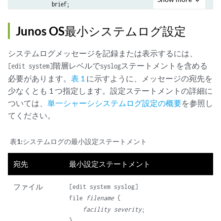
            brief;

        }

    }

Junos OS最小システムログ設定
host
hostname
 {

facility
severity
;

システムログメッセージを記録または表示するには、
explicit-priority
;

階層レベルで
ステートメントを含める
[edit system]
syslog
facility-override
facility
;

必要があります。
表 1
に示すように、メッセージの宛先を
log-prefix
string
少なくとも 1 つ指定します。設定ステートメントの詳細に
match
 "
regular-expression
";

    }

ついては、
単一シャーシシステムログ設定の概要
を参照し
    source-address 
source-address
;

てください。
time-format
 (year | millisecond | year millisecond);

user
 (
username
 | *) {

表1:
システムログの最小設定ステートメント
facility
severity
;

match
 "
regular-expression
";

宛先
最小設定ステートメント
    }

ファイル
[edit system syslog]

file 
filename
 {

facility
severity
;
