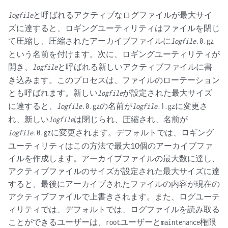
と呼ばれるアクティブなログファイルが最大サイ
logfile
ズに達すると、ロギングユーティリティはファイルを閉じ
て圧縮し、圧縮されたアーカイブファイルに
logfile
.0.gz
という名前を付けます。次に、ロギングユーティリティが
開き、
と呼ばれる新しいアクティブファイルに書
logfile
き込みます。このプロセスは、ファイルのローテーション
とも呼ばれます。新しい
が設定された最大サイズ
logfile
に達すると、
の名前が
に変更さ
logfile
.0.gz
logfile
.1.gz
れ、新しい
は閉じられ、圧縮され、
logfile
名前が
に変更されます。デフォルトでは、ロギング
logfile
.0.gz
ユーティリティはこの方法で最大10個のアーカイブファ
イルを作成します。アーカイブファイルの最大数に達し、
アクティブファイルのサイズが設定された最大サイズに達
すると、最後にアーカイブされたファイルの内容が現在の
アクティブファイルで上書きされます。また、ログユーテ
ィリティでは、デフォルトでは、ログファイルを読み取る
ことができるユーザーは、
ユーザーと
権限
root
maintenance