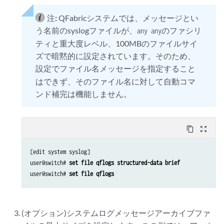
注:
QFabricシステムでは、メッセージとい
う名前のsyslogファイルが、
のファシリ
any any
ティと重大度レベル、100MBのファイルサイ
ズで暗黙的に設定されています。そのため、
設定でファイル名
指定すること
メッセージを
はできず、そのファイル名に対して自動コマ
ンド補完は機能しません。
content_copy
zoom_out_map
[edit system syslog]

user@switch# 
set file qflogs structured-data brief
user@switch# 
set file qflogs
(オプション)システムログメッセージアーカイブファ