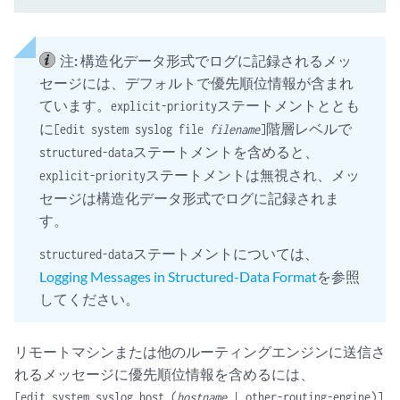
注:
構造化データ形式でログに記録されるメッ
セージには、デフォルトで優先順位情報が含まれ
ています。
ステートメントととも
explicit-priority
に
階層レベルで
[edit system syslog file
filename
]
ステートメントを含めると、
structured-data
ステートメントは無視され、メッ
explicit-priority
セージは構造化データ形式でログに記録されま
す。
ステートメントについては、
structured-data
Logging Messages in Structured-Data Format
を参照
してください。
リモートマシンまたは他のルーティングエンジンに送信さ
れるメッセージに優先順位情報を含めるには、
[edit system syslog host (
hostname
| other-routing-engine)]