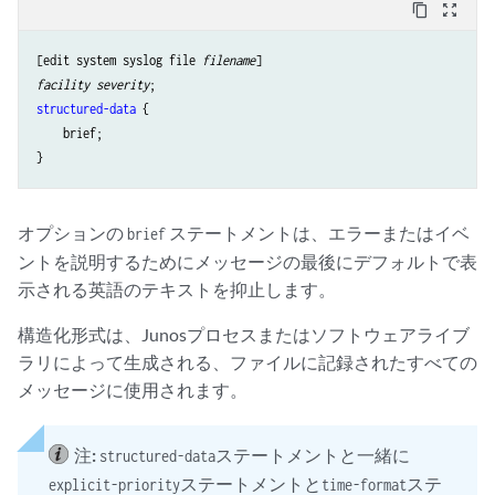
content_copy
zoom_out_map
[edit system syslog file 
filename
facility
severity
structured-data
 {

    brief;

オプションの
ステートメントは、エラーまたはイベ
brief
ントを説明するためにメッセージの最後にデフォルトで表
示される英語のテキストを抑止します。
構造化形式は、Junosプロセスまたはソフトウェアライブ
ラリによって生成される、ファイルに記録されたすべての
メッセージに使用されます。
注:
ステートメントと一緒に
structured-data
ステートメントと
ステ
explicit-priority
time-format