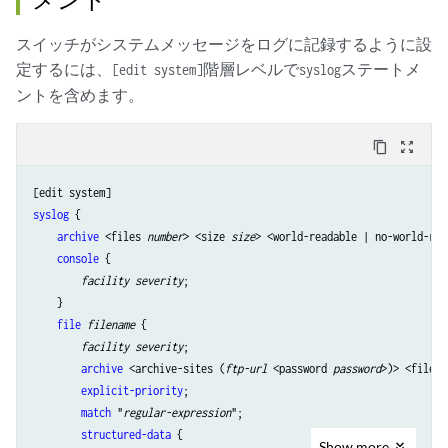
スイッチがシステムメッセージをログに記録するように設
定するには、
階層レベルで
ステートメ
[edit system]
syslog
ントを含めます。
content_copy
zoom_out_map
syslog
 {

archive
 <files 
number
> <size 
size
> <world-readable | no-world-rea
console
 {

facility
severity
;

    }

file
filename
 {

facility
severity
;

archive
 <archive-sites (
ftp-url
 <password 
password
>)> <files 
explicit-priority
;

match
 "
regular-expression
";

structured-data
 {

Show
more