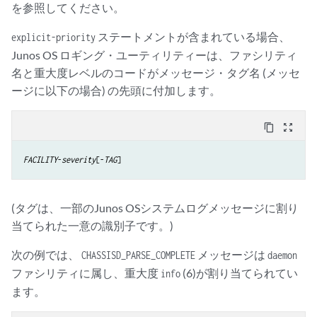
を参照してください。
ステートメントが含まれている場合、
explicit-priority
Junos OS ロギング・ユーティリティーは、ファシリティ
名と重大度レベルのコードがメッセージ・タグ名 (メッセ
ージに以下の場合) の先頭に付加します。
content_copy
zoom_out_map
FACILITY
-
severity
[-
TAG
(タグは、一部のJunos OSシステムログメッセージに割り
当てられた一意の識別子です。)
次の例では、
メッセージは
CHASSISD_PARSE_COMPLETE
daemon
ファシリティに属し、重大度
(6)が割り当てられてい
info
ます。