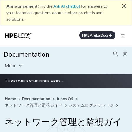
close
Announcement:
Try the
Ask AI chatbot
for answers to
your technical questions about Juniper products and
solutions.
HPE Aruba Docs
arrow_forward
Documentation
Menu
EXPLORE PATHFINDER APPS
Home
Documentation
Junos OS
ネットワーク管理と監視ガイド
システムログメッセージ
ネットワーク管理と監視ガイ