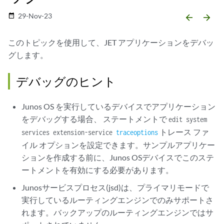
29-Nov-23
date_range
arrow_backward
arrow_forward
このトピックを使用して、JET アプリケーションをデバッ
グします。
デバッグのヒント
Junos OS を実行しているデバイスでアプリケーション
をデバッグする場合、 ステートメントで
edit system
トレース ファ
services extension-service
traceoptions
イル オプションを設定できます。サンプルアプリケー
ションを作成する前に、Junos OSデバイスでこのステ
ートメントを有効にする必要があります。
Junosサービスプロセス(jsd)は、プライマリモードで
実行しているルーティングエンジンでのみサポートさ
れます。バックアップのルーティングエンジンではサ