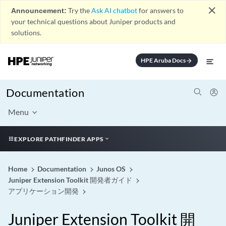
close
Announcement:
Try the
Ask AI chatbot
for answers to
your technical questions about Juniper products and
solutions.
HPE Aruba Docs
arrow_forward
Documentation
Menu
EXPLORE PATHFINDER APPS
Home
Documentation
Junos OS
Juniper Extension Toolkit 開発者ガイド
アプリケーション開発
Juniper Extension Toolkit 開