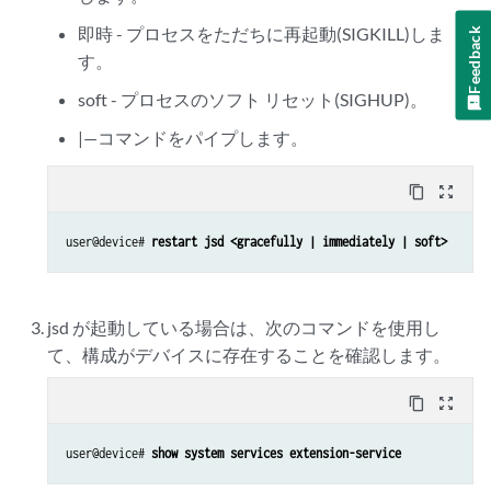
即時 - プロセスをただちに再起動(SIGKILL)しま
Feedback
す。
soft - プロセスのソフト リセット(SIGHUP)。
|—コマンドをパイプします。
content_copy
zoom_out_map
user@device# 
restart jsd <gracefully | immediately | soft>
jsd が起動している場合は、次のコマンドを使用し
て、構成がデバイスに存在することを確認します。
content_copy
zoom_out_map
user@device# 
show system services extension-service