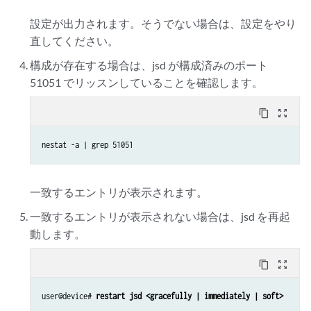
設定が出力されます。そうでない場合は、設定をやり
直してください。
構成が存在する場合は、jsd が構成済みのポート
51051 でリッスンしていることを確認します。
content_copy
zoom_out_map
nestat -a | grep 51051
一致するエントリが表示されます。
一致するエントリが表示されない場合は、jsd を再起
動します。
content_copy
zoom_out_map
user@device# 
restart jsd <gracefully | immediately | soft>