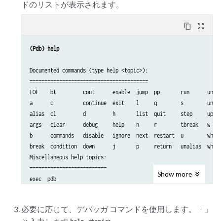
ドのリストが表示されます。
content_copy
zoom_out_map
(Pdb) help
Documented commands (type help <topic>):

========================================

EOF    bt         cont      enable  jump  pp       run      unt  
a      c          continue  exit    l     q        s        until
alias  cl         d         h       list  quit     step     up   
args   clear      debug     help    n     r        tbreak   w    
b      commands   disable   ignore  next  restart  u        whati
break  condition  down      j       p     return   unalias  where
Miscellaneous help topics:

==========================

Show
more
exec  pdb

Undocumented commands:

======================

必要に応じて、デバッガ コマンドを使用します。「」