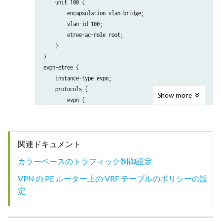
    unit 100 {

        encapsulation vlan-bridge;

        vlan-id 100;

        etree-ac-role root;

    }

}

evpn-etree {

    instance-type evpn;

    protocols {

Show
more
        evpn {

            interface xe-2/1/1.100;

            evpn-etree;

        }

関連ドキュメント
    }

    vlan-id 100;

カラーベースのトラフィック制御設定
    interface xe-2/1/1.100; 

    route-distinguisher 10.255.0.1:100;

VPN の PE ルーター上の VRF テーブルのポリシーの設
    vrf-import vrf-import-evpn;

定
    vrf-export vrf-export-evpn;
