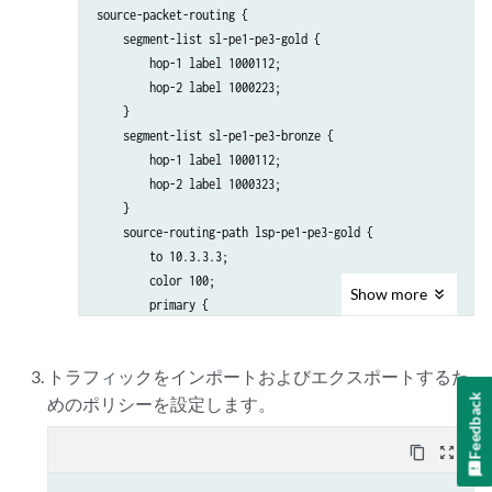
source-packet-routing {

    segment-list sl-pe1-pe3-gold {

        hop-1 label 1000112;

        hop-2 label 1000223;

    }

    segment-list sl-pe1-pe3-bronze {

        hop-1 label 1000112;

        hop-2 label 1000323;

    }

    source-routing-path lsp-pe1-pe3-gold {

        to 10.3.3.3;

        color 100;

Show
more
        primary {

            sl-pe1-pe3-gold;

        }

トラフィックをインポートおよびエクスポートするた
    }

Feedback
    source-routing-path lsp-pe1-pe3-bronze {

めのポリシーを設定します。
        to 10.3.3.3;

        color 200;

content_copy
zoom_out_map
        primary {
