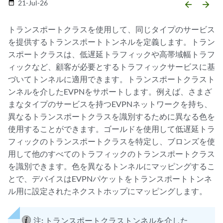
21-Jul-26
date_range
arrow_backward
arrow_forward
トランスポートクラスを使用して、同じタイプのサービス
を提供するトランスポートトンネルを定義します。トラン
スポートクラスは、低遅延トラフィックや高帯域幅トラフ
ィックなど、顧客が必要とするトラフィックサービスに基
づいてトンネルに適用できます。トランスポートクラスト
ンネルを介したEVPNをサポートします。例えば、さまざ
まなタイプのサービスを持つEVPNネットワークを持ち、
異なるトランスポートクラスを識別するために異なる色を
使用することができます。ゴールドを使用して低遅延トラ
フィックのトランスポートクラスを特定し、ブロンズを使
用して他のすべてのトラフィックのトランスポートクラス
を識別できます。色を異なるトンネルにマッピングするこ
とで、デバイスはEVPNパケットをトランスポートトンネ
ル用に設定されたネクストホップにマッピングします。
注:
トランスポートクラストンネルを介した