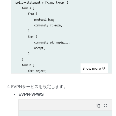
            sl-pe1-pe3-bronze;

policy-statement vrf-import-evpn {

        }

    term a {

    }

        from {

    use-transport-class;

            protocol bgp;

            community rt-evpn;

        }

        then {

            community add map2gold;

            accept;

        }

    }

    term b {

Show
more
        then reject;

    }

}

EVPNサービスを設定します。
policy-statement vrf-export-evpn {

EVPN-VPWS
    term a {

        then {

content_copy
zoom_out_map
            community add map2gold;
