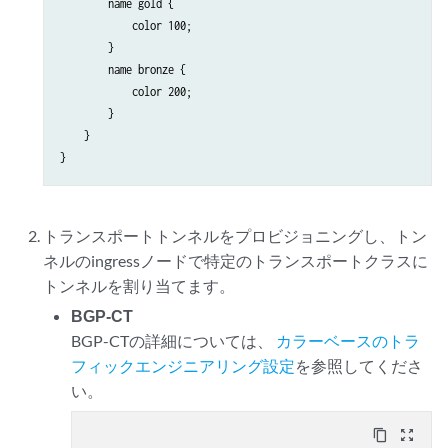
        name gold {

            color 100;

        }

        name bronze {

            color 200;

        }

    }

トランスポートトンネルをプロビジョニングし、トン
ネルのingressノードで特定のトランスポートクラスに
トンネルを割り当てます。
BGP-CT
BGP-CTの詳細については、
カラーベースのトラ
フィックエンジニアリング設定
を参照してくださ
い。
content_copy
zoom_out_map