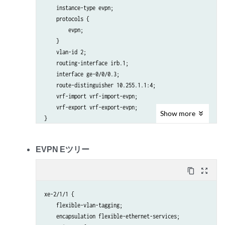
    instance-type evpn;

    protocols {

        evpn;

    }

    vlan-id 2;

    routing-interface irb.1;

    interface ge-0/0/0.3;

    route-distinguisher 10.255.1.1:4;

    vrf-import vrf-import-evpn;

    vrf-export vrf-export-evpn;

Show
more
}

EVPN Eツリー
content_copy
zoom_out_map
xe-2/1/1 {

    flexible-vlan-tagging;

    encapsulation flexible-ethernet-services;
