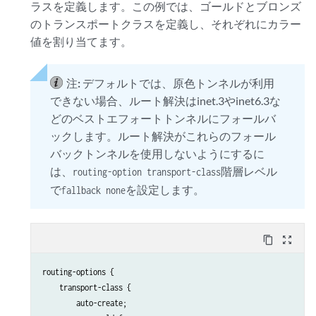
ラスを定義します。この例では、ゴールドとブロンズ
のトランスポートクラスを定義し、それぞれにカラー
値を割り当てます。
注:
デフォルトでは、原色トンネルが利用
できない場合、ルート解決はinet.3やinet6.3な
どのベストエフォートトンネルにフォールバ
ックします。ルート解決がこれらのフォール
バックトンネルを使用しないようにするに
は、
階層レベル
routing-option transport-class
で
を設定します。
fallback none
content_copy
zoom_out_map
routing-options {

    transport-class {

        auto-create;
