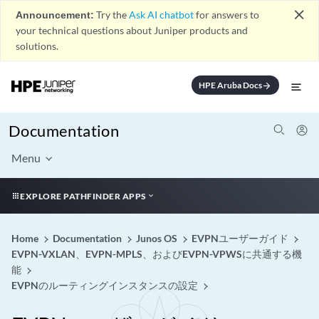
close
Announcement:
Try the
Ask AI chatbot
for answers to
your technical questions about Juniper products and
solutions.
HPE Aruba Docs
arrow_forward
Documentation
Menu
EXPLORE PATHFINDER APPS
Home
Documentation
Junos OS
EVPNユーザーガイド
EVPN-VXLAN、EVPN-MPLS、およびEVPN-VPWSに共通する機
能
EVPNのルーティングインスタンスの設定