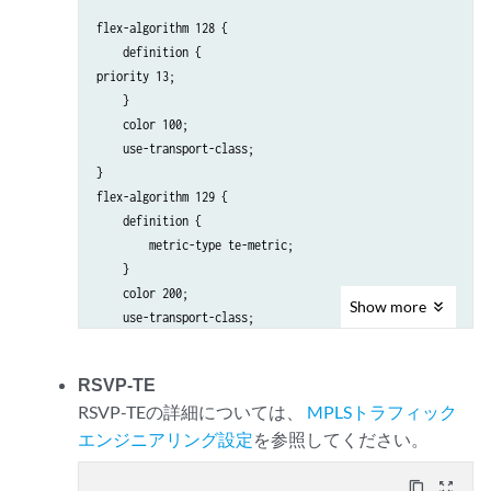
flex-algorithm 128 {

    definition {

priority 13;

    }

    color 100;

    use-transport-class;

}

flex-algorithm 129 {

    definition {

        metric-type te-metric;

    }

    color 200;

Show
more
    use-transport-class;

RSVP-TE
RSVP-TEの詳細については、
MPLSトラフィック
エンジニアリング設定
を参照してください。
content_copy
zoom_out_map