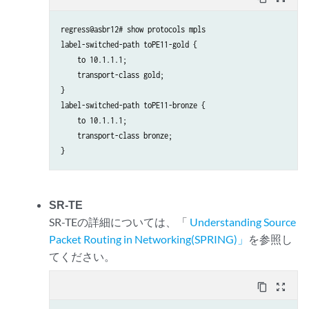
regress@asbr12# show protocols mpls                         
label-switched-path toPE11-gold {

    to 10.1.1.1;

    transport-class gold;

}

label-switched-path toPE11-bronze {

    to 10.1.1.1;

    transport-class bronze;

SR-TE
SR-TEの詳細については、「
Understanding Source
Packet Routing in Networking(SPRING)」
を参照し
てください。
content_copy
zoom_out_map