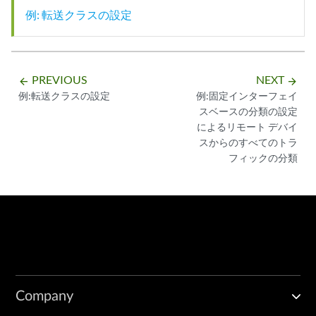
例: 転送クラスの設定
PREVIOUS
NEXT
arrow_backward
arrow_forward
例:転送クラスの設定
例:固定インターフェイ
スベースの分類の設定
によるリモート デバイ
スからのすべてのトラ
フィックの分類
Company