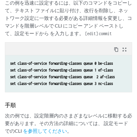
この例を迅速に設定するには、以下のコマンドをコピーし
て、テキスト ファイルに貼り付け、改行を削除し、ネッ
トワーク設定に一致する必要がある詳細情報を変更し、コ
マンドを階層レベルで CLI にコピー アンド ペーストし
て、設定モードから を入力します。
[edit]
commit
content_copy
zoom_out_map
set class-of-service forwarding-classes queue 0 be-class
set class-of-service forwarding-classes queue 1 ef-class
set class-of-service forwarding-classes queue  2 af-class
set class-of-service forwarding-classes queue 3 nc-class
手順
次の例では、設定階層内のさまざまなレベルに移動する必
要があります。その方法の詳細については、 設定モード
でのCLI
を参照してください
。