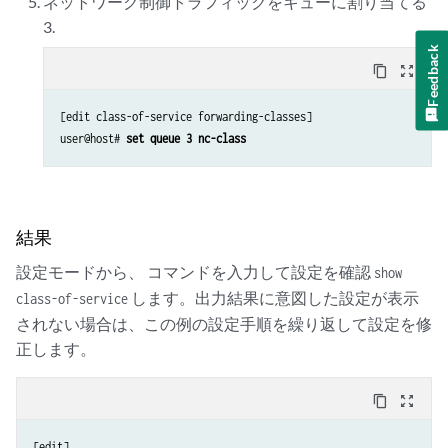
ネットワーク制御トラフィックをキューに割り当てる
3.
Feedback
content_copy
zoom_out_map
[edit class-of-service forwarding-classes]

user@host# 
set queue 3 nc-class
結果
設定モードから、 コマンドを入力して設定を確認
show
します。出力結果に意図した設定が表示
class-of-service
されない場合は、この例の設定手順を繰り返して設定を修
正します。
content_copy
zoom_out_map
[edit]
