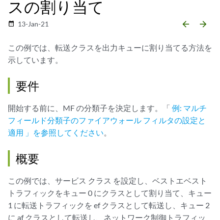
スの割り当て
arrow_backward
arrow_forward
13-Jan-21
date_range
この例では、転送クラスを出力キューに割り当てる方法を
示しています。
要件
開始する前に、MF の分類子を決定します。「
例: マルチ
フィールド分類子のファイアウォール フィルタの設定と
適用 」を参照してください
。
概要
この例では、サービス クラス を設定し、ベストエベスト
トラフィックをキュー 0 にクラスとして割り当て、キュー
1 に転送トラフィックを ef クラスとして転送し、キュー 2
に af クラスとして転送し、ネットワーク制御トラフィッ