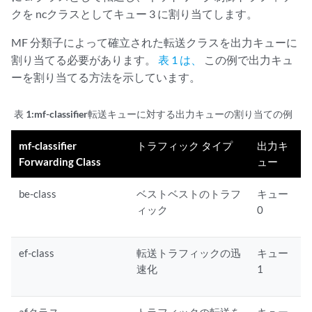
クを ncクラスとしてキュー 3 に割り当てします。
MF 分類子によって確立された転送クラスを出力キューに
割り当てる必要があります。
表 1 は、
この例で出力キュ
ーを割り当てる方法を示しています。
表 1:mf-classifier
転送キューに対する出力キューの割り当ての例
mf-classifier
トラフィック タイプ
出力キ
Forwarding Class
ュー
be-class
ベストベストのトラフ
キュー
ィック
0
ef-class
転送トラフィックの迅
キュー
速化
1