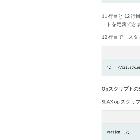
11 行目と 12 
ートを定義でき
12 行目で、ス
12    </xsl:style
Opスクリプトの
SLAX op ス
version 1.2;
