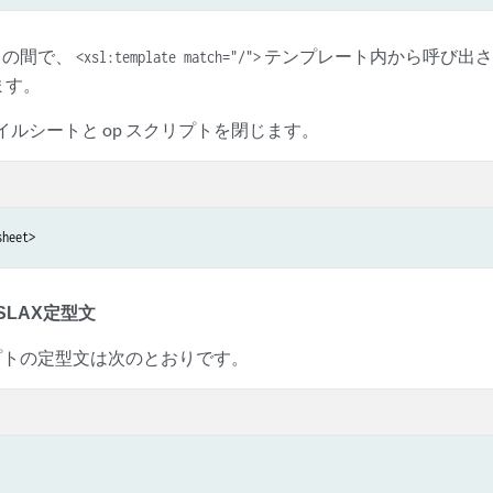
行目の間で、
テンプレート内から呼び出され
<xsl:template match="/">
ます。
タイルシートと op スクリプトを閉じます。
sheet>
SLAX定型文
クリプトの定型文は次のとおりです。