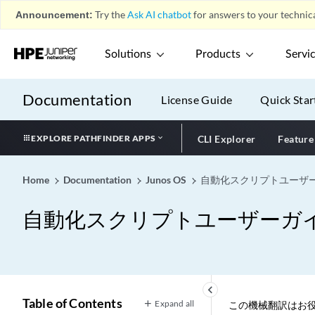
Announcement:
Try the
Ask AI chatbot
for answers to your technica
Solutions
Products
Servi
Documentation
License Guide
Quick Star
EXPLORE PATHFINDER APPS
CLI Explorer
Feature
Home
Documentation
Junos OS
自動化スクリプトユーザ
自動化スクリプトユーザーガ
keyboard_arrow_left
Table of Contents
Expand all
この機械翻訳はお役