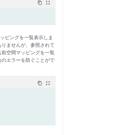
content_copy
zoom_out_map
マッピングを一覧表示しま
ありませんが、参照されて
名前空間マッピングを一覧
合のエラーを防ぐことがで
content_copy
zoom_out_map