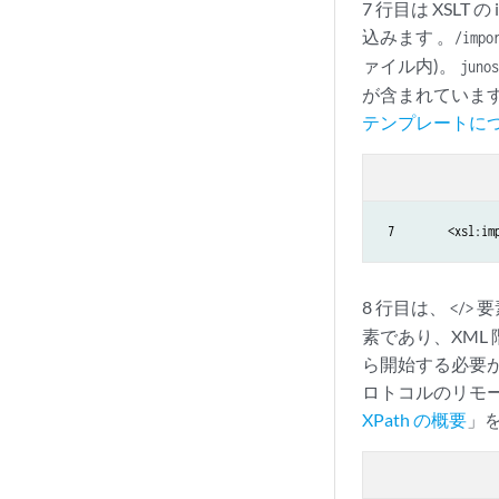
7 行目は XSL
込みます
。/impor
ァイル内)。
junos
が含まれていま
テンプレートに
 7        <xsl:im
8 行目は、
要
</>
素であり、XML
ら開始する必要があ
ロトコルのリモー
XPath の概要
」