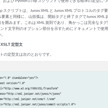
AX、および Python の op スクリプトで使用できる標準の定型
T の op スクリプトは、Junos XML と Junos XML プロトコ
要素と同様に、山括弧は、開始タグと終了タグでJunos XMLまた
を囲みます。これは XML 規則であり、角かっこは完全なタ
 CLIコマンド文字列のオプション部分を示すためにドキュメントで
い。
XSLT 定型文
クリプトの定型文は次のとおりです。
n="1.0" standalone="yes"?>

eet version="1.0"

sl="http://www.w3.org/1999/XSL/Transform" 

unos="http://xml.juniper.net/junos/*/junos" 

nm="http://xml.juniper.net/xnm/1.1/xnm" 

cs="http://xml.juniper.net/junos/commit-scripts/1.0">
