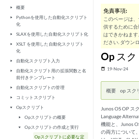
概要
play_arrow
免責事項:
Pythonを使用した自動化スクリプト
play_arrow
このページは、
化
供するために合
SLAXを使用した自動化スクリプト化
はできかねます
play_arrow
ださい. ダウンロ
XSLT を使用した自動化スクリプト
play_arrow
化
Op ス
自動化スクリプト入力
play_arrow
19-Nov-24
date_range
自動化スクリプト用の拡張関数と名
play_arrow
前付きテンプレート
自動化スクリプトの管理
play_arrow
概要
op ス
コミットスクリプト
play_arrow
Opスクリプト
play_arrow
Junos OS OP
Language Al
Opスクリプトの概要
play_arrow
機能と、Juno
Opスクリプトの作成と実行
play_arrow
の両方について
Opスクリプトに必要な定