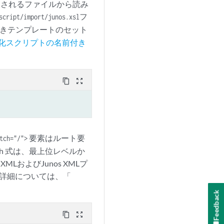
て参照されるファイルから読み
フ
script/import/junos.xsl
きテンプレートのセット
 自動化スクリプトの名前付き
content_copy
zoom_out_map
要素はルート要
tch="/">
h 式は、最上位レベルか
およびJunos XMLプ
。詳細については、「
Feedback
content_copy
zoom_out_map