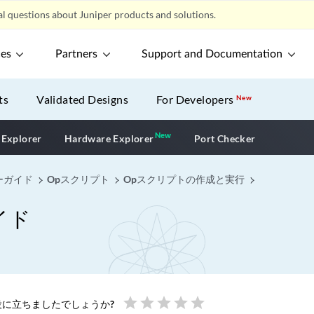
l questions about Juniper products and solutions.
ces
Partners
Support and Documentation
ts
Validated Designs
For Developers
New
New
New application
 Explorer
Hardware Explorer
Port Checker
ーガイド
Opスクリプト
Opスクリプトの作成と実行
イド
star
star
star
star
star
に立ちましたでしょうか?