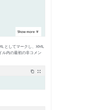
Show
more
ルを XML としてマークし、XML
ファイル内の最初の非コメン
content_copy
zoom_out_map