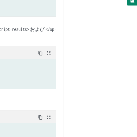
および
cript-results>
</op-
content_copy
zoom_out_map
content_copy
zoom_out_map