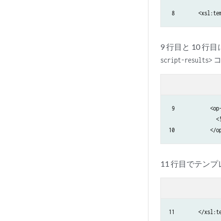
 8        <xsl:te
9 行目と 10 
コ
script-results>
 9            <op-
                <
10            </o
11 行目でテン
11        </xsl:t