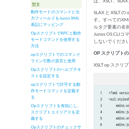
は、XSLT、SL
型文
動作モードのコマンドと出
SLAX と XSL
力フィールドをJunos XML
す。すべてのXML
表記にマッピング
ルタグ要素の名前
OpスクリプトでRPCと動作
Junos OS
モードコマンドを使用する
しないでくださ
方法
OP スクリプトの 
opスクリプトでのコマンド
ライン引数の宣言と使用
XSLT op ス
Opスクリプトのヘルプテキ
ストを設定する
opスクリプトで許可する動
作モードコマンドを定義す
 1    <?xml versio
る
 2    <xsl:stylesh
Opスクリプトを有効にし、
 3        xmlns:x
スクリプトエイリアスを定
 4        xmlns:j
義する
 5        xmlns:x
 6        xmlns:j
Opスクリプトのチェックサ