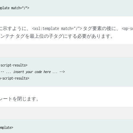
mplate match="/">
行目に示すように、
タグ要素の後に、
<xsl:template match="/">
<op-s
ンテナ タグを最上位の子タグにする必要があります。
script-results>

!-- ... 
insert your code here
 ... -->

p-script-results>
プレートを閉じます。
emplate>