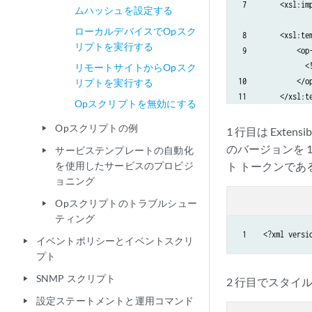
 7        <xsl:imp
ムハッシュを設定する
ローカルデバイスでOpスク
 8        <xsl:tem
リプトを実行する
 9            <op-
                <
リモートサイトからOpスク
10            </op
リプトを実行する
11        </xsl:te
Opスクリプトを無効にする
        <!-- ... 
Opスクリプトの例
12    </xsl:style
play_arrow
1 行目は Extens
のバージョンを 
サービステンプレートの自動化
play_arrow
を使用したサービスのプロビジ
ト トークンであ
ョニング
Opスクリプトのトラブルシュー
play_arrow
ティング
 1    <?xml versi
イベントポリシーとイベントスクリ
play_arrow
プト
SNMP スクリプト
play_arrow
2 行目でスタイル
設定ステートメントと運用コマンド
play_arrow