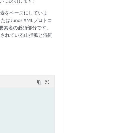
について説明します。
ルのタグ要素をベースにしていま
はJunos XMLプロトコ
グ要素名の必須部分です。
使用されている山括弧と混同
content_copy
zoom_out_map