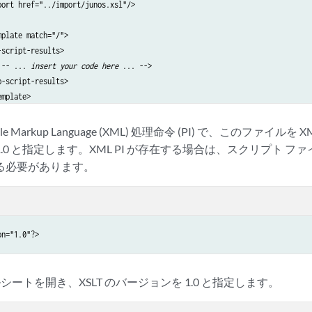
ort href="../import/junos.xsl"/>

plate match="/">

script-results>

!-- ... 
insert your code here
 ... -->

-script-results>

mplate>

insert additional template definitions here
 ... -->

sheet>
ible Markup Language (XML) 処理命令 (PI) で、このファイ
1.0 と指定します。XML PI が存在する場合は、スクリプト 
る必要があります。
on="1.0"?>
シートを開き、XSLT のバージョンを 1.0 と指定します。