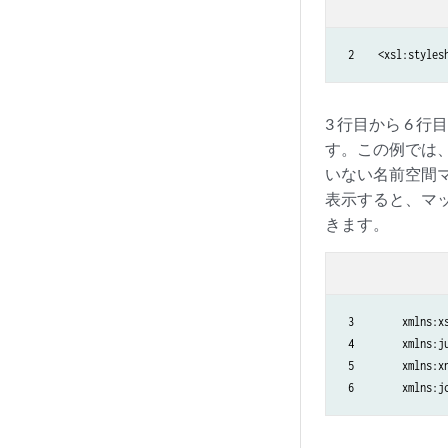
 2    <xsl:styles
3 行目から 6
す。この例では
いない名前空間
表示すると、マ
きます。
 3        xmlns:x
 4        xmlns:j
 5        xmlns:x
 6        xmlns:j