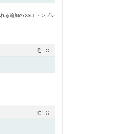
る追加の XSLT テンプレ
content_copy
zoom_out_map
content_copy
zoom_out_map