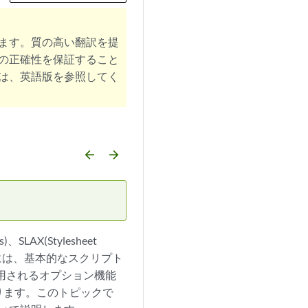
ます。質の高い翻訳を提
の正確性を保証すること
は、英語版を参照してく
arrow_backward
arrow_forward
ons)、SLAX(Stylesheet
スクリプトには、基本的なスクリプト
使用されるオプション機能
ります。このトピックで