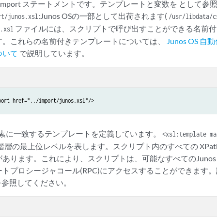
T の import ステートメントです。テンプレートと変数を とし
:Junos OSの一部として出荷されます(
t/junos.xsl
/usr/libdata/c
ファイルには、スクリプトで呼び出すことができる名前付
.xsl
す。これらの名前付きテンプレートについては、
Junos OS
ついて
で説明しています。
port href="../import/junos.xsl"/>
素に一致するテンプレートを定義しています。
<xsl:template ma
 階層の最上位レベルを表します。スクリプト内のすべての XPat
ります。これにより、スクリプトは、可能なすべてのJunos XML
トプロシージャコール(RPC)にアクセスすることができます
を参照してください。