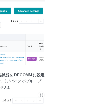
態を DECOMM に設定
。(デバイスがブループ
せん)。
zoom_out_map