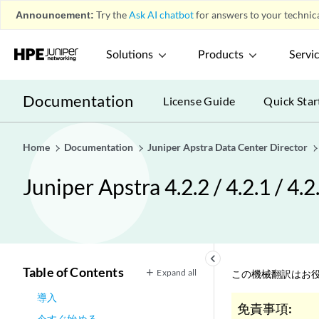
Announcement:
Try the
Ask AI chatbot
for answers to your technica
Solutions
Products
Servi
Documentation
License Guide
Quick Star
Home
Documentation
Juniper Apstra Data Center Director
Juniper Apstra 4.2.2 / 4.2.
keyboard_arrow_left
Table of Contents
Expand all
この機械翻訳はお役
導入
免責事項:
今すぐ始める