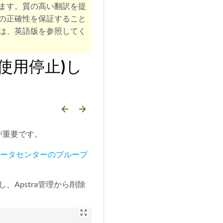
ます。質の高い翻訳を提
の正確性を保証すること
は、英語版を参照してく
使用停止)し
arrow_backward
arrow_forward
が重要です。
データセンターのブループ
。
し、Apstra管理から削除
zoom_out_map