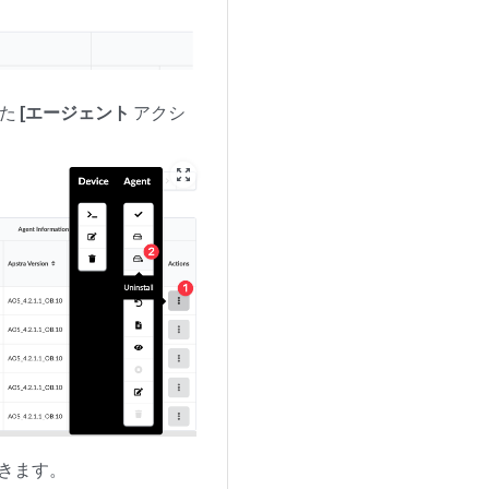
いた
[エージェント
アクシ
zoom_out_map
きます。