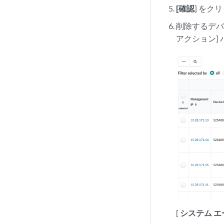
[確認
] を
削除するデバ
アクション] 
[
システム 