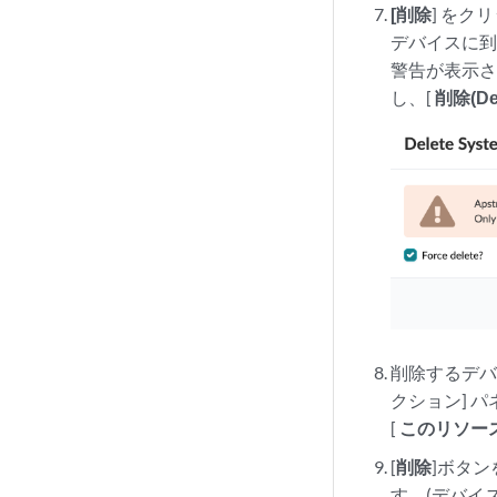
[削除
] をク
デバイスに
警告が表示さ
し、[
削除(De
削除するデバ
クション] パ
[
このリソー
[
削除
]ボタン
す。(デバイ