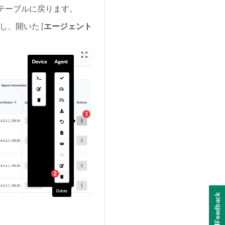
 テーブルに戻ります。
し、開いた [
エージェント
zoom_out_map
Feedback