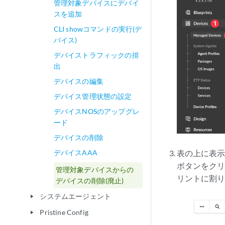
管理対象デバイスにデバイ
スを追加
CLI showコマンドの実行(デ
バイス)
デバイストラフィックの排
出
デバイスの編集
デバイス管理状態の設定
デバイスNOSのアップグレ
ード
デバイスの削除
表の上に
表示
デバイスAAA
ボタンをク
管理対象デバイスからの
リントに割り
デバイスの削除(廃止)
システムエージェント
play_arrow
Pristine Config
play_arrow