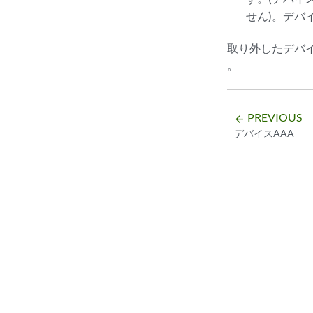
せん)。デバ
取り外したデバ
。
PREVIOUS
arrow_backward
デバイスAAA