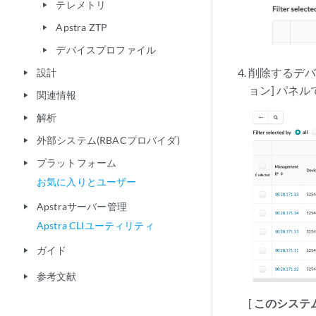
テレメトリ
play_arrow
Apstra ZTP
play_arrow
デバイスプロファイル
play_arrow
削除するデバ
設計
play_arrow
ョン] パネルで
関連情報
play_arrow
解析
play_arrow
外部システム(RBACプロバイダ)
play_arrow
プラットフォーム
play_arrow
お気に入りとユーザー
Apstraサーバー管理
play_arrow
Apstra CLIユーティリティ
ガイド
play_arrow
参考文献
play_arrow
[
このシステ