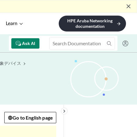
close
HPE Aruba Networking
Learn
arrow_forward
documentation
Ask AI
象デバイス
keyboard_arrow_right
Go to English page