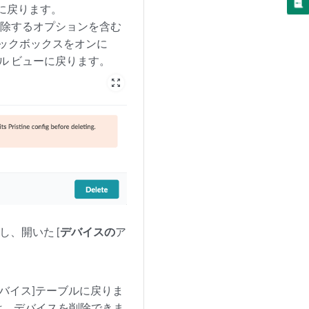
ルに戻ります。
削除するオプションを含む
チェックボックスをオンに
ル ビューに戻ります。
zoom_out_map
し、開いた [
デバイスの
ア
デバイス]テーブルに戻りま
場合は、デバイスを削除できま