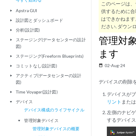
このページは、
Apstra GUI
供するために合
play_arrow
はできかねます
設計図とダッシュボード
play_arrow
ださい. ダウンロ
分析(設計図)
play_arrow
管理対象
ステージング(データセンターの設計
play_arrow
図)
ます
ステージング(Freeform Blueprints)
play_arrow
02-Aug-24
コミットなし(設計図)
date_range
play_arrow
アクティブ(データセンターの設計
play_arrow
デバイスの削除
図)
Time Voyager(設計図)
play_arrow
デバイスが
リント
また
デバイス
play_arrow
デバイス構成のライフサイクル
左側のナビゲ
するデバイ
管理対象デバイス
play_arrow
管理対象デバイスの概要