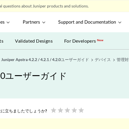
l questions about Juniper products and solutions.
ces
Partners
Support and Documentation
ts
Validated Designs
For Developers
New
Juniper Apstra 4.2.2 / 4.2.1 / 4.2.0ユーザーガイド
デバイス
管理対
1 / 4.2.0ユーザーガイド
star
star
star
star
star
に立ちましたでしょうか?