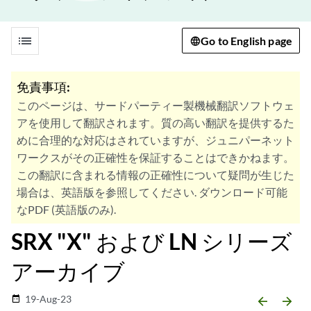
list
Go to English page
免責事項:
このページは、サードパーティー製機械翻訳ソフトウェ
アを使用して翻訳されます。質の高い翻訳を提供するた
めに合理的な対応はされていますが、ジュニパーネット
ワークスがその正確性を保証することはできかねます。
この翻訳に含まれる情報の正確性について疑問が生じた
場合は、英語版を参照してください. ダウンロード可能
なPDF (英語版のみ).
SRX "X" および LN シリーズ
アーカイブ
19-Aug-23
date_range
arrow_backward
arrow_forward