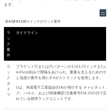
ます。
zoom_out_map
表4:
QFX5130スイッチのラック要件
ラ
ガイドライン
ッ
ク
要
件
ラ
ブラケット穴または穴パターンが1-U(1.75インチまたは
ッ
4.45cm)刻みで間隔をあけられ、重量を支えるためのサ
ク
と強度の要件を満たす4ポストラックを使用します。
タ
Uは、米国電子工業協会(EIA)が発行する
キャビネット、
イ
ク、パネル、および関連機器
(文書番号EIA-310-D)で定
プ
れている標準ラックユニットです。