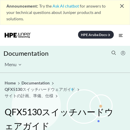
close
Announcement:
Try the
Ask AI chatbot
for answers to
your technical questions about Juniper products and
solutions.
HPE Aruba Docs
arrow_forward
Documentation
Menu
Home
Documentation
QFX5130スイッチハードウェアガイド
サイトの計画、準備、仕様
QFX5130スイッチハードウ
ェアガイド