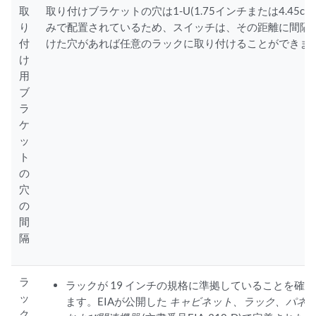
取
取り付けブラケットの穴は1-U(1.75インチまたは4.45cm
り
みで配置されているため、スイッチは、その距離に間隔
付
けた穴があれば任意のラックに取り付けることができま
け
用
ブ
ラ
ケ
ッ
ト
の
穴
の
間
隔
ラ
ラックが 19 インチの規格に準拠していることを確
ッ
ます。EIAが公開した
キャビネット、ラック、パネ
ク