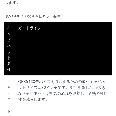
します。
表5:
QFX5130のキャビネット要件
キ
ガイドライン
ャ
ビ
ネ
ッ
ト
要
件
キ
QFX5130デバイスを収容するための最小キャビネ
ャ
ットサイズは32インチです。奥行き (81.2 cm)大き
ビ
なキャビネットは空気の流れを改善し、過熱の可能
ネ
性を減らします。
ッ
ト