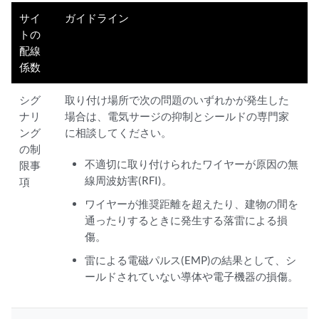
サイ
ガイドライン
トの
配線
係数
シグ
取り付け場所で次の問題のいずれかが発生した
ナリ
場合は、電気サージの抑制とシールドの専門家
ング
に相談してください。
の制
不適切に取り付けられたワイヤーが原因の無
限事
線周波妨害(RFI)。
項
ワイヤーが推奨距離を超えたり、建物の間を
通ったりするときに発生する落雷による損
傷。
雷による電磁パルス(EMP)の結果として、シ
ールドされていない導体や電子機器の損傷。