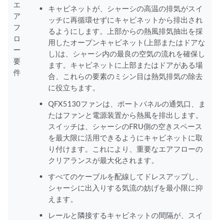
エ
キャビネットが、シャーシの高温の排気がスイ
ア
ッチに再循環せずにキャビネットから排出され
フ
るようにします。上部からの熱風排気抽出を採
ロ
用したオープンキャビネット(上部またはドアな
ー
し)は、シャーシ内の最良の空気の流れを確保し
要
ます。キャビネットに上部またはドアがある場
件
合、これらの要素のミシン目は熱気排気の除去
に役立ちます。
QFX5130ファンは、ポートパネルの通気口、ま
たはファンと電源装置から熱風を排出します。
スイッチは、シャーシのFRU側の空きスペース
を最大限に活用できるようにキャビネットに取
り付けます。これにより、重要なエアフローの
クリアランスが最大化されます。
すべてのケーブルを配線してドレスアップし、
シャーシに出入りする気流の妨げを最小限に抑
えます。
レールと隣接するキャビネットの間隔が、スイ