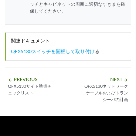
ッチとキャビネットの周囲に適切なすきまを確
保してください。
関連ドキュメント
QFX5130スイッチを開梱して取り付け
る
PREVIOUS
NEXT
arrow_backward
arrow_forward
QFX5130サイト準備チ
QFX5130ネットワーク
ェックリスト
ケーブルおよびトラン
シーバの計画