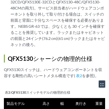
32CD/QFX5130E-32CDとQFX5130-48C/QFX5130-
48CMの両方)。サービス担当者がハードウェアコンポ
ーネントを取り外して取り付ける場合は、スイッチの
前面と背面に十分なスペースを確保する必要がありま
す。NEBS GR-63 では、少なくとも 30 インチを確保す
ることを推奨しています。ラックまたはキャビネット
の前面と24インチ(76.2 cm)(61 cm)ラックまたはキャビ
ネットの後ろ。
QFX5130シャーシの物理的仕様
QFX5130スイッチは、ハードウェアコンポーネントを収
容する剛性の高いシートメタル構造です(
表2
を参照)。
zoom_out_map
表2:
QFX5130スイッチモデルの物理的仕様
製品モデル
高さ
幅
奥行き
重量