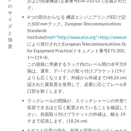
および関連機器
(文書番号EIA-310-D)で定義された
の
ク。
サ
4つの部分からなる
機器エンジニアリング(EE)で定義
イ
た600 mmラック。European Telecommunications
ズ
Standards
と
Institute(
href="http://www.etsi.org">http://www.etsi
強
により発行されたEuropean Telecommunications Stan
度
for Equipment Practice(ドキュメント番号ETS 300、1
1〜119-4)。
この規格に準拠するラック内のレール間の水平方向
隔は、通常、デバイスの取り付けブラケット(19イン
よりも広くなります。外縁から外縁まで(48.26 cm)
認された翼装置を使用して、必要に応じてレール間
口部を狭くします。
ラックレールの間隔が、スイッチシャーシの外形寸
収容できるほど広く配置されていることを確認して
さい。前面取り付けブラケットの外縁は、幅を 19 
チまで拡張します。(18.26 cm)
4 ポスト設置の場合、前面と背面のラック レールの