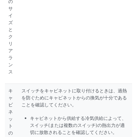
の
サ
イ
ズ
と
ク
リ
ア
ラ
ン
ス
キ
スイッチをキャビネットに取り付けるときは、過熱
ャ
を防ぐためにキャビネットからの換気が十分である
ビ
ことを確認してください。
ネ
キャビネットから供給する冷気供給によって、
ッ
スイッチ(または複数のスイッチ)の熱出力が適
ト
切に放散されることを確認してください。
の