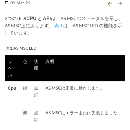
09-Mar-21
date_range
arrow_backward
arrow_forward
2つのLED(
CPU
と
AP
)は、AS MSCのステータスを示し、
AS MSC上にあります。
表 1
は、AS MSC LED の機能を示
しています。
表1:
AS MSC LED
ラ
色
状
説明
ベ
態
ル
Cpu
緑
点
AS MSCは正常に動作します。
灯
赤
点
AS MSCにエラーまたは失敗しました。
灯