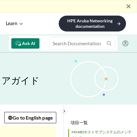
close
HPE Aruba Networking
Learn
arrow_forward
documentation
Ask AI
ェアガイド
keyboard_arrow_right
Go to English page
項目一覧
MX480ホストサブシステムのメンテ