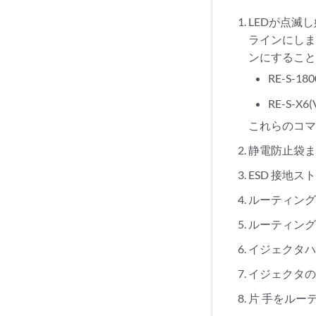
LEDが点滅
ラインにし
ンにするこ
RE-S-1
RE-S-X
これらのコ
静電防止袋
ESD 接地
ルーティング
ルーティン
イジェクタ
イジェクタ
片
手をルー