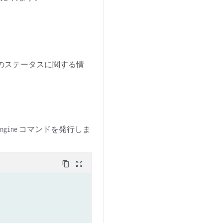
ンのステータスに関する情
コマンドを発行しま
engine
content_copy
zoom_out_map