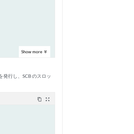
Show
more
発行し、SCB のスロッ
content_copy
zoom_out_map