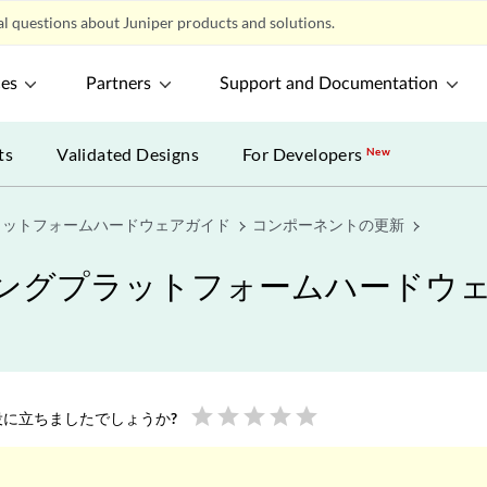
l questions about Juniper products and solutions.
ces
Partners
Support and Documentation
ts
Validated Designs
For Developers
New
ラットフォームハードウェアガイド
コンポーネントの更新
ィングプラットフォームハードウ
star
star
star
star
star
に立ちましたでしょうか?