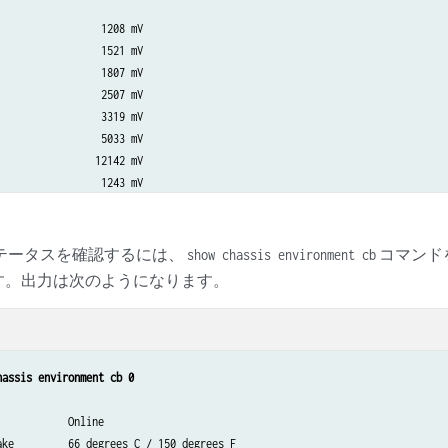
priority              Backup (default)

re                 46 degrees C / 114 degrees F

                 1208 mV

rature             42 degrees C / 107 degrees F

                 1521 mV

                 2048 MB

                 1807 mV

ilization          13 percent

                 2507 mV

zation:

                 3319 mV

                    0 percent

                 5033 mV

und                 0 percent

                12142 mV

                    0 percent

                 1243 mV

pt                  0 percent

                 3312 mV

                  100 percent

                 5059 mV

                      RE-S-1300

                11968 mV

のステータスを確認するには、
コマンドを
show chassis environment cb
                      1000694976

す。出力は次のようになります。
e                     2007-06-19 14:17:00 PDT

as PEM          11253 mV

                      20 days, 23 hours, 51 minutes, 4 seconds 
s MidPlane       4814 mV

as FPD          11234 mV

as POE 0        11176 mV

hassis environment cb 0
as POE 1        11292 mV

n               42

           Online

on              1

ake         66 degrees C / 150 degrees F
