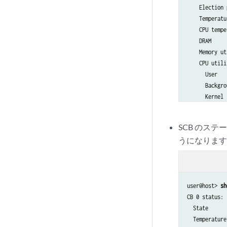
    Election 
    Temperatu
    CPU tempe
    DRAM     
    Memory ut
    CPU utili
      User   
      Backgro
      Kernel 
      Interru
      Idle   
SCB のス
    Model    
うになりま
    Serial ID
    Start tim
    Uptime   
    Load aver
             
user@host> 
sh
Routing Engin
CB 0 status:

  Slot 1:

  State      
    Current s
  Temperature