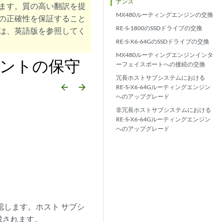
ナンス
ます。質の高い翻訳を提
MX480ルーティングエンジンの交換
の正確性を保証すること
RE-S-1800のSSDドライブの交換
は、英語版を参照してく
RE-S-X6-64GのSSDドライブの交換
MX480ルーティングエンジンインタ
ネントの保守
ーフェイスポートへの接続の交換
冗長ホストサブシステムにおける
arrow_backward
arrow_forward
RE-S-X6-64Gルーティングエンジン
へのアップグレード
非冗長ホストサブシステムにおける
RE-S-X6-64Gルーティングエンジン
へのアップグレード
認します。ホスト サブシ
成されます。