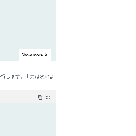
Show
more
発行します。出力は次のよ
content_copy
zoom_out_map