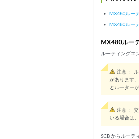
  Bus Revisio
MX480ル
MX480ル
MX480ル
ルーティングエ
注意：
ル
があります。
とルーター
注意：
交
いる場合は
SCB からルー