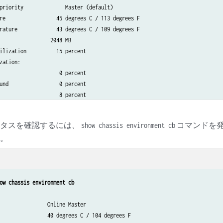
priority              Master (default)

re                 45 degrees C / 113 degrees F

rature             43 degrees C / 109 degrees F

                 2048 MB

ilization          15 percent

zation:

                    0 percent

und                 0 percent

                    8 percent

pt                  0 percent

                   92 percent

テータスを確認するには、
コマンドを
show chassis environment cb
                      RE-S-1300

す。
                      1000694968

e                     2007-07-10 12:27:39 PDT

                      1 hour, 40 minutes, 37 seconds

ages:                 1 minute   5 minute  15 minute

                          0.11       0.06       0.01

ow chassis environment cb
e status:

                Online Master

tate                  Backup

                40 degrees C / 104 degrees F
