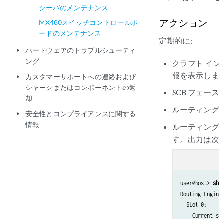
シーバのメンテナンス
アクション
MX480スイッチコントロールボ
ードのメンテナンス
定期的に:
ハードウェアのトラブルシューティ
play_arrow
ング
クラフト イ
報を表示し
カスタマーサポートへの連絡および
play_arrow
シャーシまたはコンポーネントの返
SCB フェー
却
ルーティング
安全性とコンプライアンスに関する
play_arrow
情報
ルーティング
す。出力は
user@host> 
sh
Routing Engin
  Slot 0:

    Current s