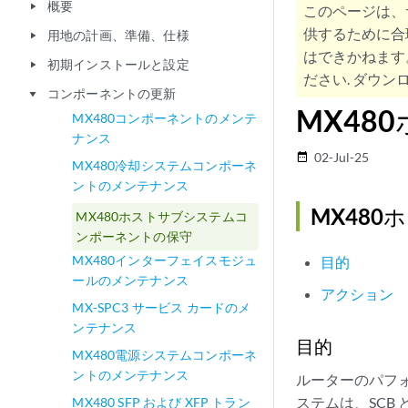
概要
play_arrow
このページは、
供するために合
用地の計画、準備、仕様
play_arrow
はできかねます
初期インストールと設定
play_arrow
ださい. ダウンロ
コンポーネントの更新
play_arrow
MX48
MX480コンポーネントのメンテ
ナンス
02-Jul-25
date_range
MX480冷却システムコンポーネ
ントのメンテナンス
MX48
MX480ホストサブシステムコ
ンポーネントの保守
MX480インターフェイスモジュ
目的
ールのメンテナンス
アクション
MX-SPC3 サービス カードのメ
ンテナンス
目的
MX480電源システムコンポーネ
ントのメンテナンス
ルーターのパフ
ステムは、SCB
MX480 SFP および XFP トラン