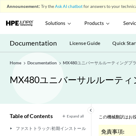
Announcement:
Try the
Ask AI chatbot
for answers to your technica
Solutions
Products
Servi
Documentation
License Guide
Quick Star
Home
Documentation
MX480ユニバーサルルーティングプ
MX480ユニバーサルルーテ
keyboard_arrow_left
Table of Contents
Expand all
この機械翻訳はお役
ファストトラック:初期インストール
play_arrow
免責事項: