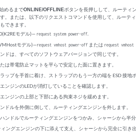
し始めるまで
ONLINE/OFFLINE
ボタンを長押しして、ルーティ
ます。または、以下のリクエストコマンドを使用して、ルーテ
ともできます。
800(K2REモデル)—
.
request system power-off
6(VMHostモデル)—
または
request vmhost power-off
request vmhost 
マンドは、すべてのソフトウェアバージョンで同じです。
または帯電防止マットを平らで安定した面に置きます。
ストラップを手首に着け、ストラップのもう一方の端を ESD 接
エンジンのLEDが消灯していることを確認します。
グエンジンの上部と下部にある拘束ネジを緩めます。
ハンドルを外側に倒して、ルーティングエンジンを外します。
のハンドルでルーティングエンジンをつかみ、シャーシから半
ティングエンジンの下に添えて支え、シャーシから完全に引き