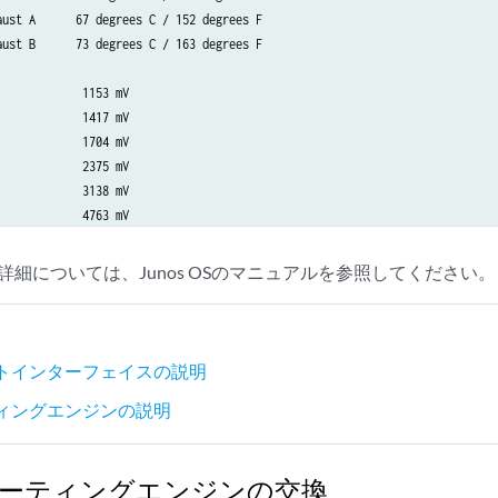
aust A      67 degrees C / 152 degrees F

                Online Standby

aust B      73 degrees C / 163 degrees F

                40 degrees C / 104 degrees F

            1153 mV

                 1202 mV

            1417 mV

                 1514 mV

            1704 mV

                 1807 mV

            2375 mV

                 2500 mV

            3138 mV

                 3293 mV

            4763 mV

                 5053 mV

O           1160 mV

                12200 mV

O           1408 mV

                 1260 mV

の詳細については、Junos OSのマニュアルを参照してください。
            1717 mV

                 3319 mV

                 5059 mV

                12007 mV

フトインターフェイスの説明
as PEM          11311 mV

ティングエンジンの説明
s MidPlane       4827 mV

as FPD          11330 mV

as POE 0        11292 mV

0ルーティングエンジンの交換
as POE 1        11311 mV
