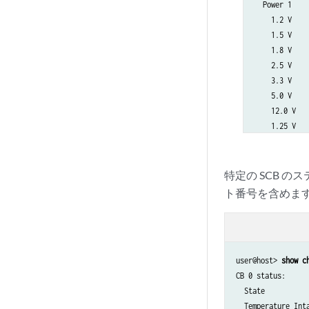
    Election 
  Power 1

    Temperatu
    1.2 V    
    CPU tempe
    1.5 V    
    DRAM     
    1.8 V    
    Memory ut
    2.5 V    
    CPU utili
    3.3 V    
      User   
    5.0 V    
      Backgro
    12.0 V   
      Kernel 
    1.25 V   
      Interru
    3.3 V SM3
      Idle   
    5 V RE   
    Model    
    12 V RE  
特定の SCB 
    Serial ID
  Power 2

ト番号を含めま
    Start tim
    11.3 V bi
    Uptime   
    4.6 V bia
    11.3 V bi
    11.3 V bi
user@host> 
show c
    11.3 V bi
CB 0 status:

  Bus Revisio
  State           
  FPGA Revisi
  Temperature Int
CB 1 status:
