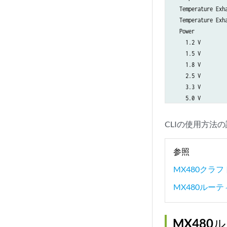
  Temperature Exh
  State      
  Temperature Exh
  Temperature
  Power

  Power 1

    1.2 V         
    1.2 V    
    1.5 V         
    1.5 V    
    1.8 V         
    1.8 V    
    2.5 V         
    2.5 V    
    3.3 V         
    3.3 V    
    5.0 V         
    5.0 V    
    1.2 V Rocket I
    12.0 V   
    1.5 V Rocket I
    1.25 V   
CLIの使用方法
    1.8 V RLDRAM  
    3.3 V SM3
    5 V RE   
参照
    12 V RE  
  Power 2

MX480クラ
    11.3 V bi
MX480ルー
    4.6 V bia
    11.3 V bi
    11.3 V bi
MX48
    11.3 V bi