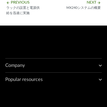
PREVIOUS
NEXT
arrow_backward
arrow_forward
ラックの設置と電源供
MX240システムの概要
給を迅速に実施
Company
Popular resources