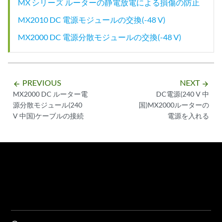
MX シリーズ ルーターの静電放電による損傷の防止
MX2010 DC 電源モジュールの交換(-48 V)
MX2000 DC 電源分散モジュールの交換(-48 V)
PREVIOUS
NEXT
arrow_backward
arrow_forward
MX2000 DC ルーター電
DC電源(240 V 中
源分散モジュール(240
国)MX2000ルーターの
V 中国)ケーブルの接続
電源を入れる