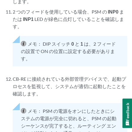
します。
2 つのフィードを使用している場合、PSM の
INP0
ま
たは
INP1
LED が緑色に点灯していることを確認しま
す。
メモ：
DIP スイッチ
0
と
1
は、2 フィード
の設置で ON の位置に設定する必要がありま
す。
CB-RE に接続されている外部管理デバイスで、起動プ
ロセスを監視して、システムが適切に起動したことを
確認します。
Feedback
メモ：
PSM の電源をオンにしたときにシ
ステムの電源が完全に切れると、PSM の起動
シーケンスが完了すると、ルーティング エン