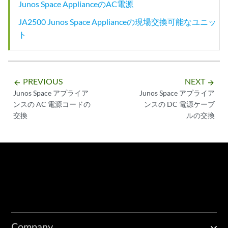
Junos Space ApplianceのAC電源
JA2500 Junos Space Applianceの現場交換可能なユニッ
ト
PREVIOUS
NEXT
arrow_backward
arrow_forward
Junos Space アプライア
Junos Space アプライア
ンスの AC 電源コードの
ンスの DC 電源ケーブ
交換
ルの交換
Company