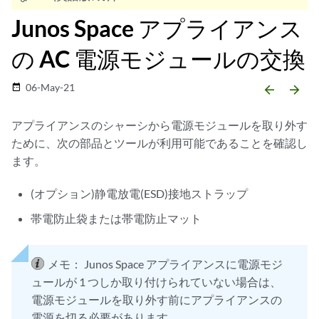
Junos Space アプライアンス
の AC 電源モジュールの交換
06-May-21
date_range
arrow_backward
arrow_forward
アプライアンスのシャーシから電源モジュールを取り外す
ために、次の部品とツールが利用可能であることを確認し
ます。
(オプション)静電放電(ESD)接地ストラップ
帯電防止袋または帯電防止マット
メモ：
Junos Space アプライアンスに電源モジ
ュールが 1 つしか取り付けられていない場合は、
電源モジュールを取り外す前にアプライアンスの
電源を切る必要があります。