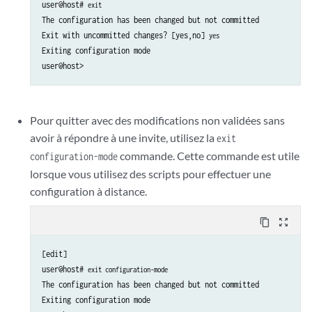
user@host# 
exit
The configuration has been changed but not committed

Exit with uncommitted changes? [yes,no] 
yes
Exiting configuration mode

Pour quitter avec des modifications non validées sans
avoir à répondre à une invite, utilisez la
exit
commande. Cette commande est utile
configuration-mode
lorsque vous utilisez des scripts pour effectuer une
configuration à distance.
content_copy
zoom_out_map
[edit]

user@host# 
exit configuration-mode
The configuration has been changed but not committed

Exiting configuration mode
