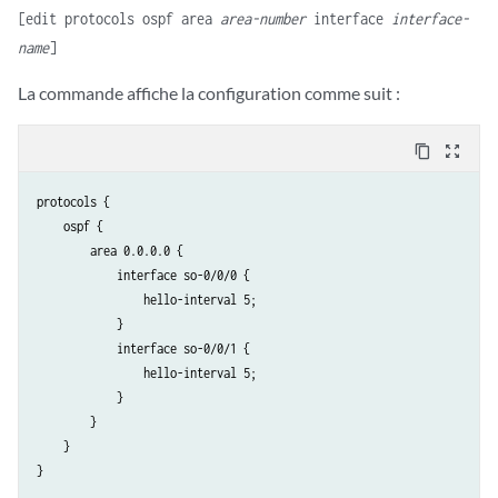
[edit protocols ospf area
area-number
interface
interface-
name
]
La commande affiche la configuration comme suit :
content_copy
zoom_out_map
protocols {

    ospf {

        area 0.0.0.0 {

            interface so-0/0/0 {

                hello-interval 5; 

            }

            interface so-0/0/1 {

                hello-interval 5;

            }

        }

    }
