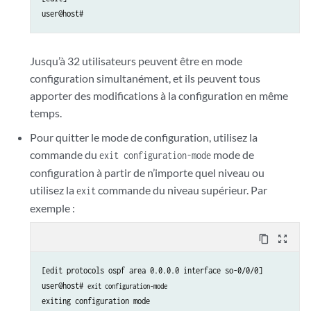
user@host# 
Jusqu’à 32 utilisateurs peuvent être en mode
configuration simultanément, et ils peuvent tous
apporter des modifications à la configuration en même
temps.
Pour quitter le mode de configuration, utilisez la
commande du
mode de
exit configuration-mode
configuration à partir de n’importe quel niveau ou
utilisez la
commande du niveau supérieur. Par
exit
exemple :
content_copy
zoom_out_map
[edit protocols ospf area 0.0.0.0 interface so-0/0/0]

user@host# 
exit configuration-mode 
exiting configuration mode
