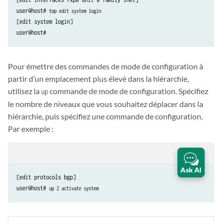
user@host# 
top edit system login
[edit system login]

Pour émettre des commandes de mode de configuration à
partir d’un emplacement plus élevé dans la hiérarchie,
utilisez la
commande de mode de configuration. Spécifiez
up
le nombre de niveaux que vous souhaitez déplacer dans la
hiérarchie, puis spécifiez une commande de configuration.
Par exemple :
content_copy
zoom_out_map
Ask AI
[edit protocols bgp]

user@host# 
up 2 activate system 