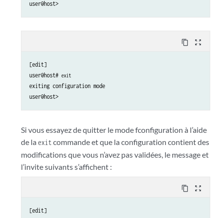
content_copy
zoom_out_map
[edit]

user@host# 
exit
exiting configuration mode

Si vous essayez de quitter le mode fconfiguration à l’aide
de la
commande et que la configuration contient des
exit
modifications que vous n’avez pas validées, le message et
l’invite suivants s’affichent :
content_copy
zoom_out_map
[edit]
