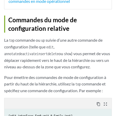
commandes en mode opérationnel
Commandes du mode de
configuration relative
La
commande ou
suivie d’une autre commande de
top
up
configuration (telle que
,
edit
ou
) vous permet de vous
annotate
deactivate
insert
delete
show
déplacer rapidement vers le haut de la hiérarchie ou vers un
niveau au-dessus de la zone que vous configurez.
Pour émettre des commandes de mode de configuration à
partir du haut de la hiérarchie, utilisez la
commande et
top
spécifiez une commande de configuration. Par exemple :
content_copy
zoom_out_map
[edit interfaces fxp0 unit 0 family inet]
