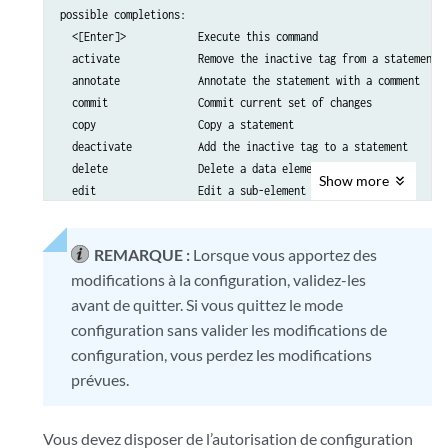
possible completions:

  <[Enter]>            Execute this command

  activate             Remove the inactive tag from a statement

  annotate             Annotate the statement with a comment

  commit               Commit current set of changes

  copy                 Copy a statement

  deactivate           Add the inactive tag to a statement

  delete               Delete a data element

Show
more
  edit                 Edit a sub-element

  exit                 Exit from this level

  help                 Provide help information

REMARQUE :
Lorsque vous apportez des
  insert               Insert a new ordered data element

modifications à la configuration, validez-les
  load                 Load configuration from ASCII file

  quit                 Quit from this level

avant de quitter. Si vous quittez le mode
  rename               Rename a statement

configuration sans valider les modifications de
  replace              Replace character string in configuration

configuration, vous perdez les modifications
  rollback             Roll back to previous committed configurat
prévues.
  run                  Run an operational-mode command

  save                 Save configuration to ASCII file

  set                  Set a parameter

Vous devez disposer de l’autorisation de configuration