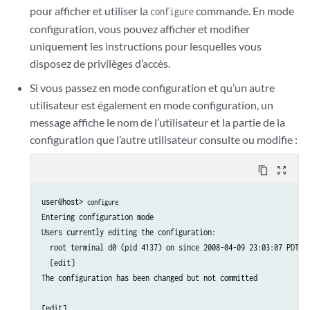
  show                 Show a parameter

pour afficher et utiliser la
commande. En mode
configure
  status               Show users currently editing configuration
configuration, vous pouvez afficher et modifier
  top                  Exit to top level of configuration

uniquement les instructions pour lesquelles vous
  up                   Exit one level of configuration

disposez de privilèges d’accès.
  wildcard             Wildcard operations

[edit]

Si vous passez en mode configuration et qu’un autre
user@host>
utilisateur est également en mode configuration, un
message affiche le nom de l’utilisateur et la partie de la
configuration que l’autre utilisateur consulte ou modifie :
content_copy
zoom_out_map
user@host> 
configure
Entering configuration mode

Users currently editing the configuration:

  root terminal d0 (pid 4137) on since 2008-04-09 23:03:07 PDT, i
  [edit]

The configuration has been changed but not committed

[edit]
