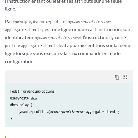
l’instruction enfant ou leaf et ses attributs sur une seule
ligne.
Par exemple,
dynamic-profile
dynamic-profile-name
est une ligne unique car l’instruction, son
aggregate-clients;
identificateur
et l’instruction
dynamic-profile-name
dynamic-
leaf apparaissent tous sur la même
profile
aggregate-clients
ligne lorsque vous exécutez la
commande en mode
show
configuration :
content_copy
zoom_out_map
[edit forwarding-options]

user@host# 
show
dhcp-relay {

    dynamic-profile 
dynamic-profile-name
 aggregate-clients;
