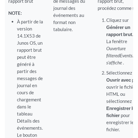
rapport brut
de messages du
rapport brut,
journal des
procédez comme sui
NOTE:
événements au
Cliquez sur
À partir de la
format non
Générer un
version
tabulaire.
rapport brut
.
14.1X53 de
La fenêtre
Junos OS, un
Ouverture
rapport brut
filteredEvents.h
peut être
s’affiche
.
généré à
partir des
Sélectionnez
messages de
Ouvrir avec
po
journal en
ouvrir le fichier
cours de
HTML ou
chargement
sélectionnez
dans le
Enregistrer le
tableau
fichier
pour
Détails des
enregistrer le
événements.
fichier.
Le bouton