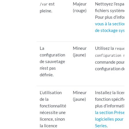
est
Majeur
Nettoyez l’espace
/var
(rouge)
fichiers système 
pleine.
Pour plus d’infor
vous à la section 
de stockage syst
La
Mineur
Utilisez la
reques
configuration
(jaune)
configuration re
de sauvetage
commande pour déf
n’est pas
configuration de 
définie.
L’utilisation
Mineur
Installez la licenc
de la
(jaune)
fonction spécifiée
fonctionnalité
plus d’information
nécessite une
la section Présent
licence, sinon
logicielles pour 
la licence
Series
.