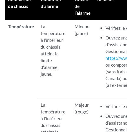
de châssis
d’alarme
de
l’alarme
Température
La
Mineur
Vérifiez le ve
température
(jaune)
Ouvrez une 
à l’intérieur
d’assistance e
du châssis
Gestionnaire 
atteint la
https://www.j
limite
ou composez 
d’alarme
(sans frais au
jaune.
Canada) ou l
(à l’extérieur
La
Majeur
Vérifiez le ve
température
(rouge)
Ouvrez une 
à l’intérieur
d’assistance e
du châssis
Gestionnaire 
atteint la