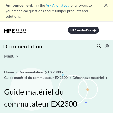
close
Announcement:
Try the
Ask AI chatbot
for answers to
your technical questions about Juniper products and
solutions.
HPE Aruba Docs
arrow_forward
Documentation
Menu
Home
Documentation
EX2300
Guide matériel du commutateur EX2300
Dépannage matériel
Guide matériel du
commutateur EX2300