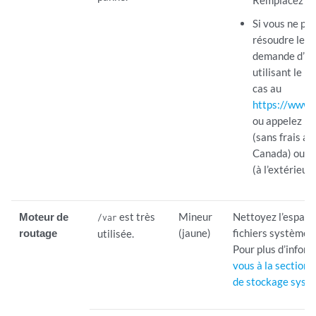
Si vous ne pa
résoudre le p
demande d’as
utilisant le l
cas au
https://www.j
ou appelez l
(sans frais au
Canada) ou l
(à l’extérieur
Moteur de
est très
Mineur
Nettoyez l’espace
/var
routage
(jaune)
fichiers système 
utilisée.
Pour plus d’infor
vous à la section 
de stockage syst