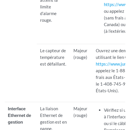
https://www.j
limite
ou appelez l
d’alarme
(sans frais au
rouge.
Canada) ou l
(à l’extérieur
Le capteur de
Majeur
Ouvrez une deman
température
(rouge)
utilisant le lien G
est défaillant.
https://www.junip
appelez le 1-888
frais aux États-U
le 1-408-745-9500
États-Unis).
Interface
La liaison
Majeur
Vérifiez si un
Ethernet de
Ethernet de
(rouge)
à l’interface 
gestion
gestion est en
ou si le câble
panne.
Remplacez le 