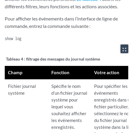
différents filtres, leurs fonctions et les actions associées.
Pour afficher les événements dans l’interface de ligne de
commande, entrez la commande suivante :
show log
zoom_out_map
Tableau 4 :
filtrage des messages du journal système
Champ
Fonction
Votre action
Fichier journal
Spécifie le nom
Pour spécifier les
système
d’un fichier journal
événements
système pour
enregistrés dans un
lequel vous
fichier particulier,
souhaitez afficher
sélectionnez le nom
les événements
du fichier journal
enregistrés.
système dans la list