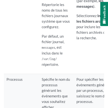
(par exemple,
les
Répertorie les
messages
).
Feedback
noms de tous les
fichiers journaux
Sélectionnez
Inclur
système que vous
les fichiers archivé
configurez.
pour inclure les
fichiers archivés da
Par défaut, un
la recherche.
fichier journal,
, est
messages
inclus dans le
/var/log/
répertoire.
Processus
Spécifie le nom du
Pour spécifier les
processus
événements généré
générant les
par un processus,
événements que
saisissez le nom du
vous souhaitez
processus.
afficher.