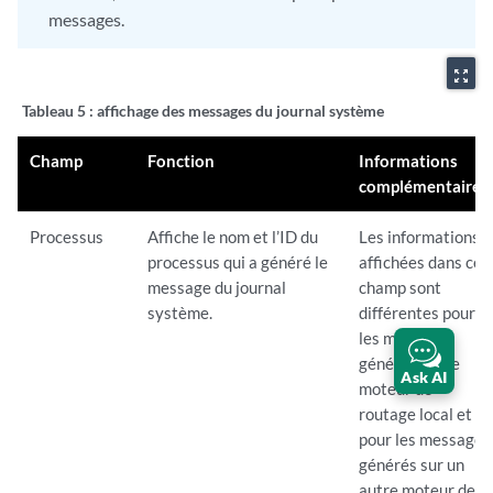
messages.
zoom_out_map
Tableau 5 :
affichage des messages du journal système
Champ
Fonction
Informations
complémentaires
Processus
Affiche le nom et l’ID du
Les informations
processus qui a généré le
affichées dans ce
message du journal
champ sont
système.
différentes pour
les messages
générés sur le
Ask AI
moteur de
routage local et
pour les messages
générés sur un
autre moteur de