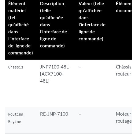
Élément
Description
Valeur (telle
Élément d
matériel
(telle
qu’affichée
document
(tel
qu’affichée
dans
qu’affiché
dans
l’interface de
dans
l’interface de
ligne de
l’interface
ligne de
commande)
de ligne de
commande)
commande)
JNP7100-48L
–
Châssis d
Chassis
[ACX7100-
routeur
48L]
RE-JNP-7100
–
Moteur d
Routing
routage i
Engine