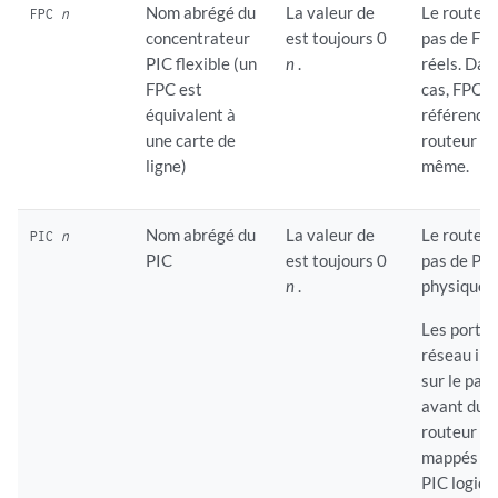
Nom abrégé du
La valeur de
Le routeur
FPC
n
concentrateur
est toujours 0
pas de FP
PIC flexible (un
n
.
réels. Dan
FPC est
cas, FPC fa
équivalent à
référence
une carte de
routeur lui
ligne)
même.
Nom abrégé du
La valeur de
Le routeur
PIC
n
PIC
est toujours 0
pas de PI
n
.
physiques
Les ports
réseau in
sur le pan
avant du
routeur so
mappés à 
PIC logiqu