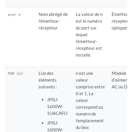
Nom abrégé de
La valeur de
n
Émetteurs
xcvr
n
l’émetteur-
est le numéro
récepteur
récepteur
du port sur
optiques
lequel
l’émetteur-
récepteur est
installé.
L’un des
n
est une
Module
PSM
(n)
éléments
valeur
d’alimenta
suivants :
comprise entre
AC ou DC
0 et 1. La
JPSU-
valeur
1600W-
correspond au
1UACAFO
numéro de
l’emplacement
JPSU-
du bloc
1600W-