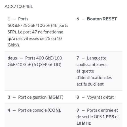
ACX7100-48L
1
—
Ports
6
—
Bouton RESET
50GbE/25GbE/10GbE (48 ports
SFP). Le port 47 ne fonctionne
qu’à des vitesses de 25 ou 10
Gbit/s.
deux
—
Ports 400 GbE/100
7
—
Languette
GbE/40 GbE (6 QSFP56-DD)
coulissante avec
étiquette
d’identification des
actifs du client
3
—
Port de gestion (
MGMT
)
8
—
Voyants d’état
4
—
Port de console (
CON).
9
—
Ports d’entrée et
de sortie GPS
1 PPS
et
10 MHz