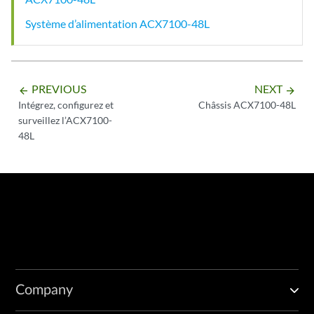
Système d’alimentation ACX7100-48L
PREVIOUS
NEXT
arrow_backward
arrow_forward
Intégrez, configurez et
Châssis ACX7100-48L
surveillez l’ACX7100-
48L
Company