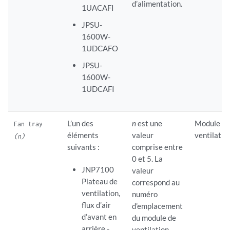
d’alimentation.
1UACAFI
JPSU-
1600W-
1UDCAFO
JPSU-
1600W-
1UDCAFI
L’un des
n
est une
Module d
Fan tray
éléments
valeur
ventilatio
(n)
suivants :
comprise entre
0 et 5. La
JNP7100
valeur
Plateau de
correspond au
ventilation,
numéro
flux d’air
d’emplacement
d’avant en
du module de
arrière -
ventilation.