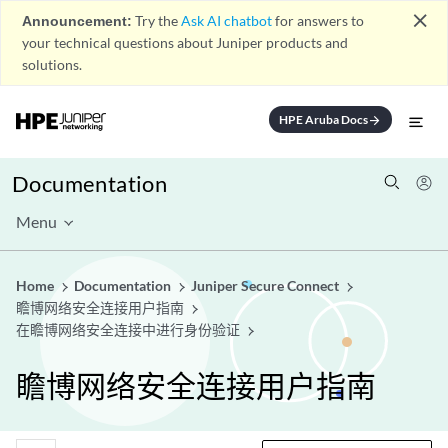
close
Announcement:
Try the
Ask AI chatbot
for answers to
your technical questions about Juniper products and
solutions.
HPE Aruba Docs
arrow_forward
Documentation
Menu
Home
Documentation
Juniper Secure Connect
瞻博网络安全连接用户指南
在瞻博网络安全连接中进行身份验证
瞻博网络安全连接用户指南