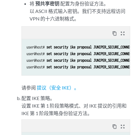
set security ipsec vpn JUNIPER_SECURE_CONNECT ike ipsec-policy JUNIPE
将
预共享密钥
配置为身份验证方法。
set security ipsec vpn JUNIPER_SECURE_CONNECT traffic-selector ts-1 l
以 ASCII 格式输入密钥。我们不支持远程访问
set security ipsec vpn JUNIPER_SECURE_CONNECT traffic-selector ts-1 r
VPN 的十六进制格式。
set security remote-access profile ra.example.com ipsec-vpn JUNIPER_SE
set security remote-access profile ra.example.com access-profile Juni
content_copy
zoom_out_map
set security remote-access profile ra.example.com client-config JUNIP
set security remote-access client-config JUNIPER_SECURE_CONNECT conne
set security remote-access client-config JUNIPER_SECURE_CONNECT dead-
user@host# 
set security ike proposal JUNIPER_SECURE_CONNECT 
set security remote-access client-config JUNIPER_SECURE_CONNECT dead-
user@host# 
set security ike proposal JUNIPER_SECURE_CONNECT 
user@host# 
set security ike proposal JUNIPER_SECURE_CONNECT 
user@host# 
set security ike proposal JUNIPER_SECURE_CONNECT 
set access address-assignment pool Juniper_Secure_Connect_Addr-Pool f
set access address-assignment pool Juniper_Secure_Connect_Addr-Pool f
set access address-assignment pool Juniper_Secure_Connect_Addr-Pool f
请参阅
提议（安全 IKE）。
set access address-assignment pool Juniper_Secure_Connect_Addr-Pool f
配置 IKE 策略。
set access address-assignment pool Juniper_Secure_Connect_Addr-Pool f
设置 IKE 第 1 阶段策略模式、对 IKE 提议的引用和
set access profile Juniper_Secure_Connect address-assignment pool Jun
IKE 第 1 阶段策略身份验证方法。
set access firewall-authentication web-authentication default-profile
set access profile Juniper_Secure_Connect client Bob firewall-user pa
content_copy
zoom_out_map
set services ssl termination profile Juniper_SCC-SSL-Term-Profile ser