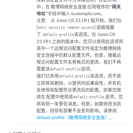
中，在 瞻博网络安全连接 应用程序的
“网关
地址”
字段中输入
ra.example.com
。
注意：
从 Junos OS 23.1R1 版开始，我们在
[
] 层级隐藏
edit security remote-access
了
该选项。在 Junos OS
default-profile
23.1R1 之前的版本中，您可以使用此选项将
其中一个远程访问配置文件指定为瞻博网络
安全连接中的默认配置文件。但是，随着远
程访问配置文件名称格式的更改，我们不再
需要该
选项。
default-profile
我们已弃用
该选项，而不是
default-profile
立即将其删除，以提供向后兼容性，并有机
会使现有配置符合更改后的配置。如果您继
续在 配置中使用该
选项，您
default-profile
将收到一条警告消息。但是，如果修改当前
配置，则现有部署不会受到影响。请参阅
default-profile（瞻博网络安全连接）。