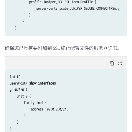
           profile Juniper_SCC-SSL-Term-Profile {

                  xauth-attributes {

               server-certificate JUNIPER_SECURE_CONNECT(RSA);

                      primary-dns 10.8.8.8/32;

           encryption-algorithm aes-256-gcm;

           }

                      primary-wins 192.168.4.10/32;

           lifetime-seconds 3600;

       }

                  }

       }

              }

       policy JUNIPER_SECURE_CONNECT {

          }

      }

           perfect-forward-secrecy {

确保您已具有要附加到 SSL 终止配置文件的服务器证书。
      firewall-authentication {

               keys group19;

          web-authentication {

           }

              default-profile Juniper_Secure_Connect;

           proposals JUNIPER_SECURE_CONNECT;

content_copy
zoom_out_map
          }

       }

      }

       vpn JUNIPER_SECURE_CONNECT {

[edit]

           bind-interface st0.0;

user@host> 
show interfaces
ge-0/0/0 {

           ike {

    unit 0 {

               gateway JUNIPER_SECURE_CONNECT;

        family inet {

               ipsec-policy JUNIPER_SECURE_CONNECT;

            address 192.0.2.0/24;

           }

        }

           traffic-selector ts-1 {

    }

               local-ip 0.0.0.0/0;

}
