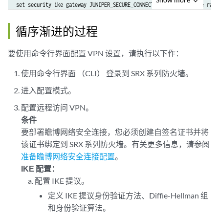
set security ike gateway JUNIPER_SECURE_CONNECT dynamic hostname ra.ex
set security ike gateway JUNIPER_SECURE_CONNECT dynamic ike-user-type 
set security ike gateway JUNIPER_SECURE_CONNECT ike-policy JUNIPER_SEC
循序渐进的过程
set security ike gateway JUNIPER_SECURE_CONNECT dead-peer-detection op
set security ike gateway JUNIPER_SECURE_CONNECT dead-peer-detection in
要使用命令行界面配置 VPN 设置，请执行以下作：
set security ike gateway JUNIPER_SECURE_CONNECT dead-peer-detection th
set security ike gateway JUNIPER_SECURE_CONNECT version v1-only

使用命令行界面 （CLI） 登录到 SRX 系列防火墙。
set security ike gateway JUNIPER_SECURE_CONNECT aaa access-profile Ju
进入配置模式。
set security ike gateway JUNIPER_SECURE_CONNECT tcp-encap-profile SSL-
set security ike gateway JUNIPER_SECURE_CONNECT external-interface ge-
配置远程访问 VPN。
条件
要部署瞻博网络安全连接，您必须创建自签名证书并将
该证书绑定到 SRX 系列防火墙。有关更多信息，请参阅
set security ipsec proposal JUNIPER_SECURE_CONNECT encryption-algorith
set security ipsec proposal JUNIPER_SECURE_CONNECT lifetime-seconds 36
准备瞻博网络安全连接配置
。
set security ipsec policy JUNIPER_SECURE_CONNECT perfect-forward-secr
IKE 配置：
set security ipsec policy JUNIPER_SECURE_CONNECT proposals JUNIPER_SEC
配置 IKE 提议。
定义 IKE 提议身份验证方法、Diffie-Hellman 组
set security ipsec vpn JUNIPER_SECURE_CONNECT bind-interface st0.0

和身份验证算法。
set security ipsec vpn JUNIPER_SECURE_CONNECT ike gateway JUNIPER_SECU