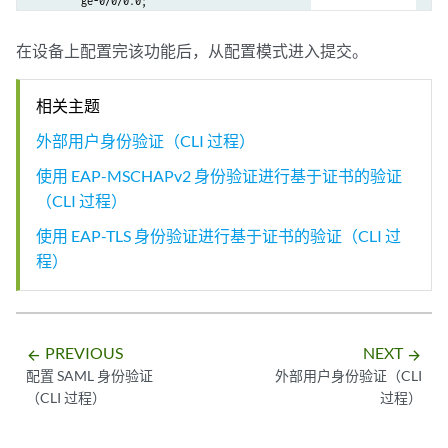
        ge-0/0/0.0;

           policy JUNIPER_SECURE_CONNECT-1 {

    }

               match {

}

在设备上配置完该功能后，从配置模式进入提交。
                   source-address any;

security-zone VPN {

                   destination-address any;

    host-inbound-traffic {

相关主题
                   application any;

        system-services {

               }

            all;

外部用户身份验证（CLI 过程）
               then {

        }

                   permit;

使用 EAP-MSCHAPv2 身份验证进行基于证书的验证
        protocols {

                   log {

（CLI 过程）
            all;

                       session-close;

        }

使用 EAP-TLS 身份验证进行基于证书的验证（CLI 过
                   }

    }

程）
               }

    interfaces {

           }

        st0.1;

       }

        ge-0/0/1.0;

       from-zone VPN to-zone trust {

    }

           policy JUNIPER_SECURE_CONNECT-2 {

PREVIOUS
NEXT
arrow_backward
arrow_forward
               match {

配置 SAML 身份验证
外部用户身份验证（CLI
                   source-address any;

（CLI 过程）
过程）
                   destination-address any;

                   application any;
