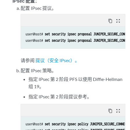
IPsec 配置：
配置 IPsec 提议。
content_copy
zoom_out_map
user@host# 
set security ipsec proposal JUNIPER_SECURE_CONNEC
user@host# 
set security ipsec proposal JUNIPER_SECURE_CONNEC
请参阅
提议（安全 IPsec）。
配置 IPsec 策略。
指定 IPsec 第 2 阶段 PFS 以使用 Diffie-Hellman
组 19。
指定 IPsec 第 2 阶段提议参考。
content_copy
zoom_out_map
user@host# 
set security ipsec policy JUNIPER_SECURE_CONNECT 