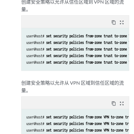
创建安全策略以允许从信任区域到 VPN 区域的流
量。
content_copy
zoom_out_map
user@host# 
set security policies from-zone trust to-zone VPN
user@host# 
set security policies from-zone trust to-zone VPN
user@host# 
set security policies from-zone trust to-zone VPN
user@host# 
set security policies from-zone trust to-zone VPN
user@host# 
set security policies from-zone trust to-zone VPN
创建安全策略以允许从 VPN 区域到信任区域的流
量。
content_copy
zoom_out_map
user@host# 
set security policies from-zone VPN to-zone trust
user@host# 
set security policies from-zone VPN to-zone trust
user@host# 
set security policies from-zone VPN to-zone trust