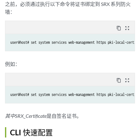
之前，必须通过执行以下命令将证书绑定到 SRX 系列防火
墙：
content_copy
zoom_out_map
user@host# set system services web-management https pki-local-certifi
例如：
content_copy
zoom_out_map
user@host# set system services web-management https pki-local-certifi
其中SRX_Certificate
是自签名证书。
CLI 快速配置