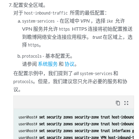
配置安全区域。
对于
所需的最低配置：
host-inbound-traffic
- 在区域中
VPN
，选择
允许
system-services
ike
VPN 服务并允许
HTTPS 连接将初始配置推送
https
到瞻博网络安全连接应用程序。
trust
在区域上，选
择
。
https
- 基本配置无。
protocols
请参阅
系统服务
和
协议
。
在配置示例中，我们提到了
all
和
system-services
。但是，我们建议您只允许必要的服务和协
protocols
议。
content_copy
zoom_out_map
user@host# 
set security zones security-zone trust host-inbound-t
user@host# 
set security zones security-zone trust host-inbound-t
user@host# 
set security zones security-zone trust interfaces ge-
user@host# 
set security zones security-zone VPN host-inbound-tra