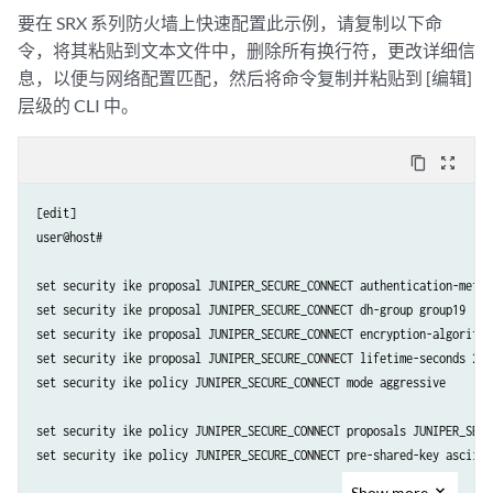
要在 SRX 系列防火墙上快速配置此示例，请复制以下命
令，将其粘贴到文本文件中，删除所有换行符，更改详细信
息，以便与网络配置匹配，然后将命令复制并粘贴到 [编辑]
层级的 CLI 中。
content_copy
zoom_out_map
[edit] 

user@host#

set security ike proposal JUNIPER_SECURE_CONNECT authentication-metho
set security ike proposal JUNIPER_SECURE_CONNECT dh-group group19

set security ike proposal JUNIPER_SECURE_CONNECT encryption-algorithm 
set security ike proposal JUNIPER_SECURE_CONNECT lifetime-seconds 2880
set security ike policy JUNIPER_SECURE_CONNECT mode aggressive

set security ike policy JUNIPER_SECURE_CONNECT proposals JUNIPER_SECUR
set security ike policy JUNIPER_SECURE_CONNECT pre-shared-key ascii-t
Show
more