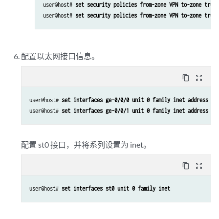
user@host# 
set security policies from-zone VPN to-zone trust
user@host# 
set security policies from-zone VPN to-zone trust
配置以太网接口信息。
content_copy
zoom_out_map
user@host# 
set interfaces ge-0/0/0 unit 0 family inet address 19
user@host# 
set interfaces ge-0/0/1 unit 0 family inet address 19
配置 st0 接口，并将系列设置为 inet。
content_copy
zoom_out_map
user@host# 
set interfaces st0 unit 0 family inet