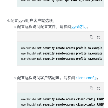
user@host# 
set security ipsec vpn JUNIPER_SECURE_CONNECT tra
配置远程用户客户端选项。
配置远程访问配置文件。请参阅
远程访问
。
content_copy
zoom_out_map
user@host# 
set security remote-access profile ra.example.com
user@host# 
set security remote-access profile ra.example.com
user@host# 
set security remote-access profile ra.example.com
配置远程访问客户端配置。请参阅
client-config
。
content_copy
zoom_out_map
user@host# 
set security remote-access client-config JUNIPER_
user@host# 
set security remote-access client-config JUNIPER_