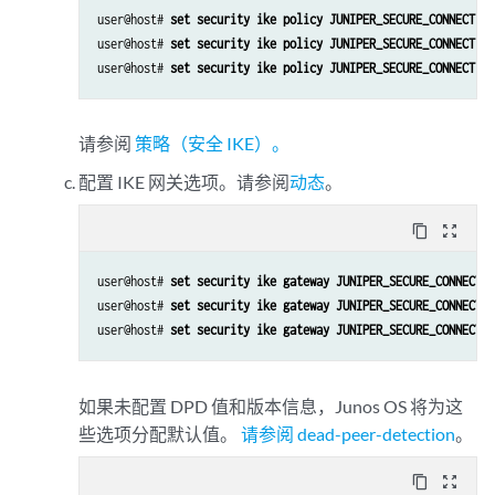
set security tcp-encap profile SSL-VPN ssl-profile Juniper_SCC-SSL-Ter
user@host# 
set security ike policy JUNIPER_SECURE_CONNECT mo
set security policies from-zone trust to-zone VPN policy JUNIPER_SECU
user@host# 
set security ike policy JUNIPER_SECURE_CONNECT pr
set security policies from-zone trust to-zone VPN policy JUNIPER_SECU
user@host# 
set security policies from-zone trust to-zone VPN policy JUNIPER_SECU
set security policies from-zone trust to-zone VPN policy JUNIPER_SECU
set security policies from-zone trust to-zone VPN policy JUNIPER_SECU
请参阅
策略（安全 IKE）。
set security policies from-zone VPN to-zone trust policy JUNIPER_SECU
配置 IKE 网关选项。请参阅
动态
。
set security policies from-zone VPN to-zone trust policy JUNIPER_SECU
set security policies from-zone VPN to-zone trust policy JUNIPER_SECU
content_copy
zoom_out_map
set security policies from-zone VPN to-zone trust policy JUNIPER_SECU
set security policies from-zone VPN to-zone trust policy JUNIPER_SECU
user@host# 
set security ike gateway JUNIPER_SECURE_CONNECT d
user@host# 
set security ike gateway JUNIPER_SECURE_CONNECT d
set interfaces ge-0/0/0 unit 0 family inet address 192.0.2.0/24

user@host# 
set security ike gateway JUNIPER_SECURE_CONNECT i
set interfaces ge-0/0/1 unit 0 family inet address 198.51.100.0/24

set interfaces st0 unit 0 family inet

如果未配置 DPD 值和版本信息，Junos OS 将为这
set security zones security-zone trust host-inbound-traffic system-ser
set security zones security-zone trust host-inbound-traffic protocols 
些选项分配默认值。
请参阅 dead-peer-detection
。
set security zones security-zone trust interfaces ge-0/0/0.0

set security zones security-zone VPN host-inbound-traffic system-servi
content_copy
zoom_out_map