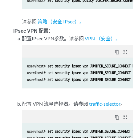
user@host# 
set security ipsec policy JUNIPER_SECURE_CONNECT 
请参阅
策略（安全 IPsec）。
IPsec VPN 配置：
配置IPsec VPN参数。请参阅
VPN （安全）。
content_copy
zoom_out_map
user@host# 
set security ipsec vpn JUNIPER_SECURE_CONNECT bin
user@host# 
set security ipsec vpn JUNIPER_SECURE_CONNECT ike
user@host# 
set security ipsec vpn JUNIPER_SECURE_CONNECT ike
配置 VPN 流量选择器。请参阅
traffic-selector
。
content_copy
zoom_out_map
user@host# 
set security ipsec vpn JUNIPER_SECURE_CONNECT tra