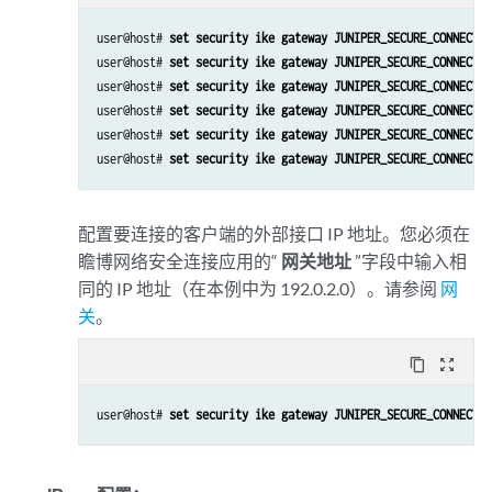
set security zones security-zone VPN host-inbound-traffic protocols al
set security zones security-zone VPN interface st0.0

user@host# 
set security ike gateway JUNIPER_SECURE_CONNECT d
set security zones security-zone VPN interfaces ge-0/0/1.0
user@host# 
set security ike gateway JUNIPER_SECURE_CONNECT d
user@host# 
set security ike gateway JUNIPER_SECURE_CONNECT d
user@host# 
set security ike gateway JUNIPER_SECURE_CONNECT v
user@host# 
set security ike gateway JUNIPER_SECURE_CONNECT a
user@host# 
set security ike gateway JUNIPER_SECURE_CONNECT t
配置要连接的客户端的外部接口 IP 地址。您必须在
瞻博网络安全连接应用的“
网关地址
”字段中输入相
同的 IP 地址（在本例中为 192.0.2.0）。请参阅
网
关
。
content_copy
zoom_out_map
user@host# 
set security ike gateway JUNIPER_SECURE_CONNECT e