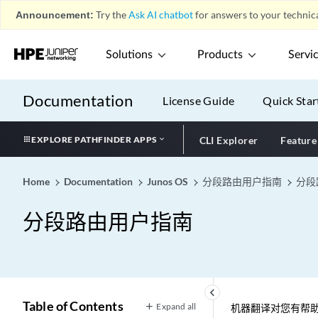
Announcement:
Try the
Ask AI chatbot
for answers to your technica
Solutions
Products
Servi
Documentation
License Guide
Quick Star
EXPLORE PATHFINDER APPS
CLI Explorer
Feature
Home
Documentation
Junos OS
分段路由用户指南
分段
分段路由用户指南
keyboard_arrow_left
Table of Contents
Expand all
机器翻译对您有帮助