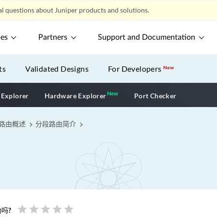
l questions about Juniper products and solutions.
ces
Partners
Support and Documentation
ts
Validated Designs
For Developers
New
New
New application
 Explorer
Hardware Explorer
Port Checker
路由概述
分段路由简介
star
star
star
star
star
吗?