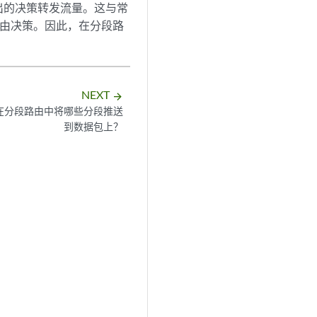
出的决策转发流量。这与常
地路由决策。因此，在分段路
NEXT
arrow_forward
在分段路由中将哪些分段推送
到数据包上？