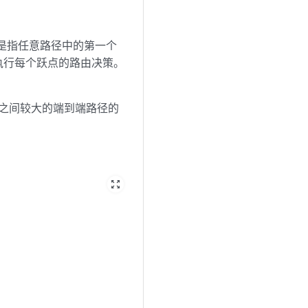
由是指任意路径中的第一个
执行每个跃点的路由决策。
标之间较大的端到端路径的
zoom_out_map