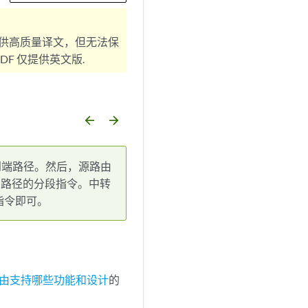
供高质量译文，但无法保
F 仅提供英文版.
arrow_backward
arrow_forward
到端路径。然后，源路由
址表示路径的分段指令。中转
指令即可。
由支持哪些功能和设计
的