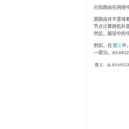
分段路由在网络中
源路由并不意味着
节点计算跨拓扑
然后，路径中的
例如，在
图 1
中
一部分。AS 6
图 1：
从 AS 64