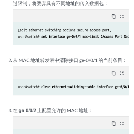
过限制，将丢弃具有不同地址的传入数据包：
content_copy
zoom_out_map
[edit ethernet-switching-options secure-access-port]

user@switch# 
set interface ge-0/0/1 mac-limit (Access Port Secur
从 MAC 地址转发表中清除接口 ge-0/0/1 的当前条目：
content_copy
zoom_out_map
user@switch# 
clear ethernet-switching-table interface ge-0/0/1
在
ge-0/0/2
上配置允许的 MAC 地址：
content_copy
zoom_out_map