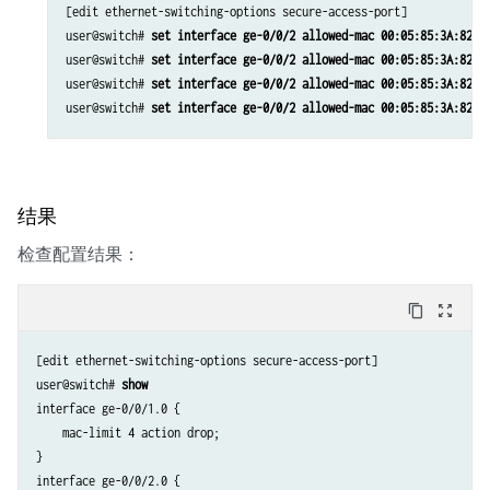
[edit ethernet-switching-options secure-access-port]

user@switch# 
set interface ge-0/0/2 allowed-mac 00:05:85:3A:82:8
user@switch# 
set interface ge-0/0/2 allowed-mac 00:05:85:3A:82:8
user@switch# 
set interface ge-0/0/2 allowed-mac 00:05:85:3A:82:8
user@switch# 
set interface ge-0/0/2 allowed-mac 00:05:85:3A:82:8
结果
检查配置结果：
content_copy
zoom_out_map
[edit ethernet-switching-options secure-access-port]

user@switch# 
show 
interface ge-0/0/1.0 {

    mac-limit 4 action drop;

}

interface ge-0/0/2.0 {
