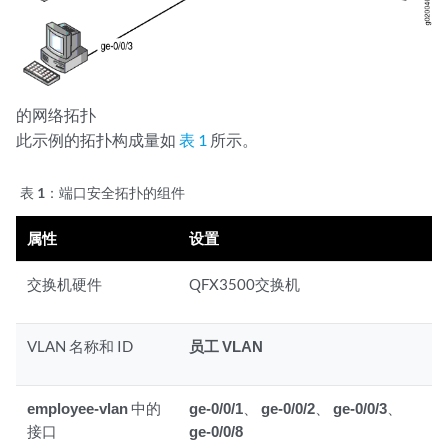
的网络拓扑
此示例的拓扑构成量如
表 1
所示。
表 1：
端口安全拓扑的组件
属性
设置
交换机硬件
QFX3500交换机
VLAN 名称和 ID
员工 VLAN
employee-vlan
中的
ge-0/0/1
、
ge-0/0/2
、
ge-0/0/3
、
接口
ge-0/0/8