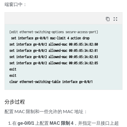
端窗口中：
content_copy
zoom_out_map
[edit ethernet-switching-options secure-access-port]

set interface ge-0/0/1 mac-limit 4 action drop
set interface ge-0/0/2 allowed-mac 00:05:85:3A:82:80
set interface ge-0/0/2 allowed-mac 00:05:85:3A:82:81
set interface ge-0/0/2 allowed-mac 00:05:85:3A:82:83
set interface ge-0/0/2 allowed-mac 00:05:85:3A:82:85
exit
exit
clear ethernet-switching-table interface ge-0/0/1
分步过程
配置 MAC 限制和一些允许的 MAC 地址：
在
ge-0/0/1
上配置
MAC 限制 4
，并指定一旦接口上超