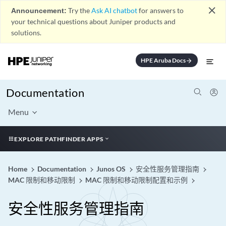
close
Announcement:
Try the
Ask AI chatbot
for answers to
your technical questions about Juniper products and
solutions.
HPE Aruba Docs
arrow_forward
Documentation
Menu
EXPLORE PATHFINDER APPS
Home
Documentation
Junos OS
安全性服务管理指南
MAC 限制和移动限制
MAC 限制和移动限制配置和示例
安全性服务管理指南