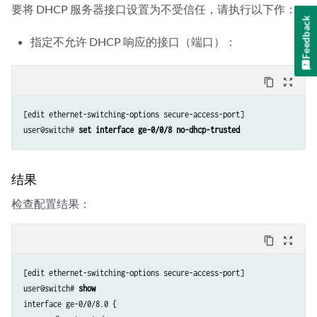
要将 DHCP 服务器接口设置为不受信任，请执行以下作：
Feedback
指定不允许 DHCP 响应的接口（端口）：
content_copy
zoom_out_map
[edit ethernet-switching-options secure-access-port]

user@switch# 
set interface ge-0/0/8 no-dhcp-trusted                  
结果
检查配置结果：
content_copy
zoom_out_map
[edit ethernet-switching-options secure-access-port]

user@switch# 
show 
interface ge-0/0/8.0 {
