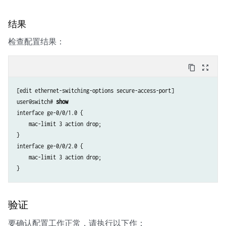
结果
检查配置结果：
content_copy
zoom_out_map
[edit ethernet-switching-options secure-access-port]

user@switch# 
show 
interface ge-0/0/1.0 {

    mac-limit 3 action drop;

}

interface ge-0/0/2.0 {

    mac-limit 3 action drop;

验证
要确认配置工作正常，请执行以下作：