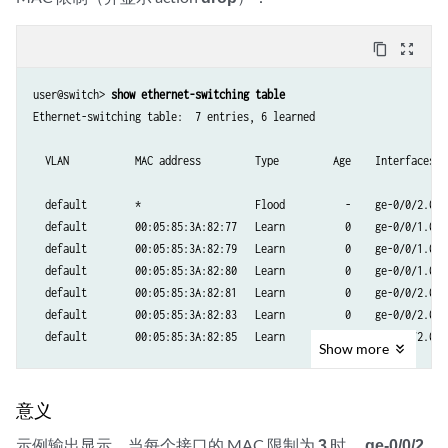
content_copy
zoom_out_map
user@switch> 
show ethernet-switching table
Ethernet-switching table:  7 entries, 6 learned

  VLAN           MAC address         Type         Age    Interfaces

  default        *                   Flood          -    ge-0/0/2.0

  default        00:05:85:3A:82:77   Learn          0    ge-0/0/1.0

  default        00:05:85:3A:82:79   Learn          0    ge-0/0/1.0

  default        00:05:85:3A:82:80   Learn          0    ge-0/0/1.0

  default        00:05:85:3A:82:81   Learn          0    ge-0/0/2.0

  default        00:05:85:3A:82:83   Learn          0    ge-0/0/2.0

  default        00:05:85:3A:82:85   Learn          0    ge-0/0/2.0

Show
more
意义
示例输出显示，当每个接口的 MAC 限制为
3
时，
ge-0/0/2