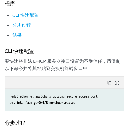
程序
CLI 快速配置
分步过程
结果
CLI 快速配置
要快速将非法 DHCP 服务器接口设置为不受信任，请复制
以下命令并将其粘贴到交换机终端窗口中：
content_copy
zoom_out_map
set interface ge-0/0/8 no-dhcp-trusted
分步过程