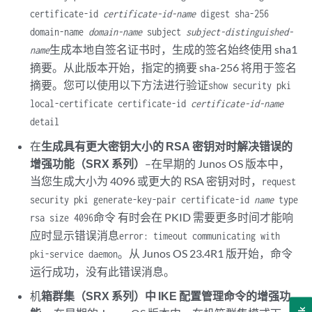
certificate-id
certificate-id-name
digest sha-256
domain-name
domain-name
subject
subject-distinguished-
生成本地自签名证书时，生成的签名始终使用 sha1
name
摘要。从此版本开始，指定的摘要 sha-256 将用于签名
摘要。您可以使用以下方法进行验证
show security pki
local-certificate certificate-id
certificate-id-name
detail
在
生成具有更大密钥大小的 RSA 密钥对时解决错误的
增强功能（SRX 系列）
–在早期的 Junos OS 版本中，
当您生成大小为 4096 或更大的 RSA 密钥对时，
request
security pki generate-key-pair certificate-id
name
type
命令 有时会在 PKID 需要更多时间才能响
rsa size 4096
应时显示错误消息
error: timeout communicating with
。从 Junos OS 23.4R1 版开始，命令
pki-service daemon
运行成功，没有此错误消息。
机
箱群集（SRX 系列）中 IKE 配置管理命令的增强功