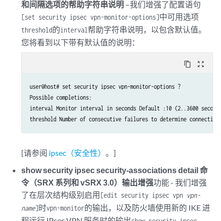
和间隔选项的帮助字符串说明
–我们增强了配置语句
中可用选项
[set security ipsec vpn-monitor-options]
的
帮助字符串说明，以包含默认值。
threshold
interval
您将看到以下带有默认值的说明：
content_copy
zoom_out_map
user@host# set security ipsec vpn-monitor-options ?

Possible completions:

interval Monitor interval in seconds Default :10 (2..3600 seconds
threshold Number of consecutive failures to determine connectivi
[请参阅
ipsec（安全性）
。]
show security ipsec security-associations detail 命
令（SRX 系列和 vSRX 3.0）输出增强
功能 - 我们增强
了在层次结构级别启用
[edit security ipsec vpn
vpn-
时
的输出，以及防火墙使用新的 IKE 进
name
]
vpn-monitor
程运行 IPsec VPN 服务时的输出
show security ipsec