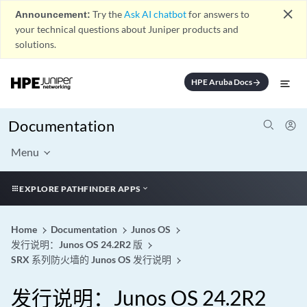
close
Announcement:
Try the
Ask AI chatbot
for answers to
your technical questions about Juniper products and
solutions.
HPE Aruba Docs
arrow_forward
Documentation
Menu
EXPLORE PATHFINDER APPS
Home
Documentation
Junos OS
发行说明：Junos OS 24.2R2 版
SRX 系列防火墙的 Junos OS 发行说明
发行说明：Junos OS 24.2R2