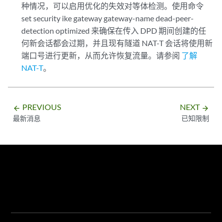
种情况，可以启用优化的失效对等体检测。使用命令
set security ike gateway gateway-name dead-peer-
detection optimized 来确保在传入 DPD 期间创建的任
何新会话都会过期，并且现有隧道 NAT-T 会话将使用新
端口号进行更新，从而允许恢复流量。请参阅
了解
NAT-T
。
PREVIOUS
NEXT
arrow_backward
arrow_forward
最新消息
已知限制