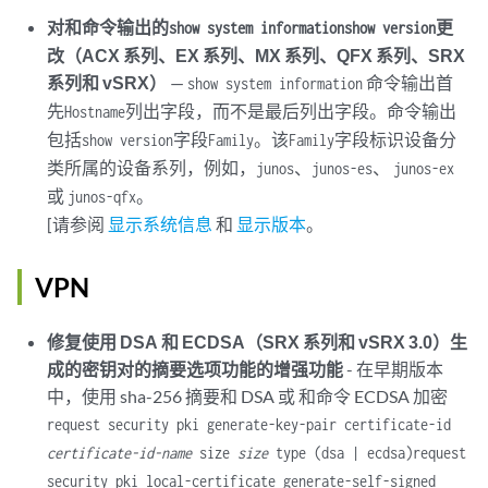
对和命令输出的
更
show system information
show version
改（ACX 系列、EX 系列、MX 系列、QFX 系列、SRX
系列和 vSRX）
—
命令输出首
show system information
先
列出字段，而不是最后列出字段。命令输出
Hostname
包括
字段
。该
字段标识设备分
show version
Family
Family
类所属的设备系列，例如，
、
、
junos
junos-es
junos-ex
或
。
junos-qfx
[请参阅
显示系统信息
和
显示版本
。
VPN
修复使用 DSA 和 ECDSA（SRX 系列和 vSRX 3.0）生
成的密钥对的摘要选项功能的增强功能
- 在早期版本
中，使用 sha-256 摘要和 DSA 或 和命令 ECDSA 加密
request security pki generate-key-pair certificate-id
certificate-id-name
size
size
type (dsa | ecdsa)
request
security pki local-certificate generate-self-signed