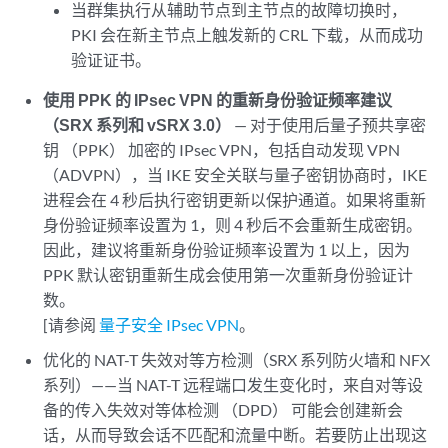
当群集执行从辅助节点到主节点的故障切换时，
PKI 会在新主节点上触发新的 CRL 下载，从而成功
验证证书。
使用 PPK 的 IPsec VPN 的重新身份验证频率建议
（SRX 系列和 vSRX 3.0）
— 对于使用后量子预共享密
钥 （PPK） 加密的 IPsec VPN，包括自动发现 VPN
（ADVPN），当 IKE 安全关联与量子密钥协商时，IKE
进程会在 4 秒后执行密钥更新以保护通道。如果将重新
身份验证频率设置为 1，则 4 秒后不会重新生成密钥。
因此，建议将重新身份验证频率设置为 1 以上，因为
PPK 默认密钥重新生成会使用第一次重新身份验证计
数。
[请参阅
量子安全 IPsec VPN
。
优化的 NAT-T 失效对等方检测（SRX 系列防火墙和 NFX
系列）——当 NAT-T 远程端口发生变化时，来自对等设
备的传入失效对等体检测 （DPD） 可能会创建新会
话，从而导致会话不匹配和流量中断。若要防止出现这