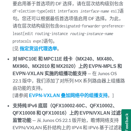
要启用基于首选项的 DF 选择，请在层次结构级别包含
语
df-election-type
[edit interfaces
interface-name
esi]
句。您还可以根据最低首选项值启用 DF 选择。为此，
请在层次结构级别包含
designated-forwarder-preference-
least
[edit routing-instance
routing-instance-name
语句。
protocols evpn]
[见
指定货运代理选举
。
对 MPC10E 和 MPC11E 线卡（MX240、MX480、
MX960、MX2010 和 MX2020）上的 EVPN-MPLS 和
EVPN-VXLAN 实施的组播功能支持
— 在 Junos OS
22.1 版中，我们添加了对所列 MX 系列路由器上组播路
由功能的支持。
[请参阅
EVPN-VXLAN 叠加网络中的组播支持
。]
支持纯 IPv6 底层（QFX10002-60C、QFX10002、
QFX10008 和 QFX10016）上的 EVPN/VXLAN 过滤和
Feedback
监管功能
— 从 Junos OS 22.1 版开始，瞻博网络支持
EVPN/VXLAN 拓扑结构上的 IPV4 和 IPV6 基于过滤器