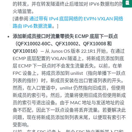
的转发，并在转发隧道终止后增加对 IPV6 数据包的防
火墙监管。
[请参阅
通过带有 IPv4 底层网络的 EVPN-VXLAN 网络
路由 IPv6 数据流量
。]
添加新成员接口时流量零损失 ECMP 底层下一跃点
（QFX10002-60C、QFX10002、QFX10008 和
QFX10016）
— 从 Junos OS 版本 22.1R1 开始，在通过
ECMP 底层配置的 VXLAN 隧道上，将新成员添加到底
层 ECMP 下一跃点时不会发生流量丢失。以前，在单
FPC 设备上，将成员添加到 unilist（指向单播下一跃点
列表的指针）时，新成员安装在出口管道列表的开头。
然而，在入口管道中，unilist 仍然指向旧成员，但使用
新成员的索引号。然后，流量将使用旧成员但使用新成
员的索引号退出设备。由于 MAC 地址与发送地址的设
备不匹配，因此下一跃点设备将丢弃流量。若要解决此
问题，现在将新成员添加到列表末尾，以便现有索引不
受影响。
以前，在多 FPC 设备上，每个 FPC 独立更新其入口和