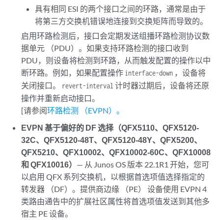
具有相同 ESI 的两个接口之间的环路，通常是由于
将第三方交换机错误地连接到交换矩阵而导致的。
启用环路检测后，接口会定期发送组播环路检测协议数
据单元 （PDU）。如果支持环路检测的接口收到
PDU，则设备将检测到环路，从而触发配置的操作以中
断环路。例如，如果配置操作
，设备将
interface-down
关闭接口。
计时器过期后，设备将还原
revert-interval
操作并重新启动接口。
[请参阅
环路检测 （EVPN）。
EVPN 基于偏好的 DF 选择（QFX5110、QFX5120-
32C、QFX5120-48T、QFX5120-48Y、QFX5200、
QFX5210、QFX10002、QFX10002-60C、QFX10008
和 QFX10016）
— 从 Junos OS 版本 22.1R1 开始，您可
以启用 QFX 系列交换机，以根据首选项值选择指定的
转发器 （DF）。提供商边缘 （PE） 设备使用 EVPN 4
类路由通告中的扩展社区属性将首选项值发送到其他多
宿主 PE 设备。