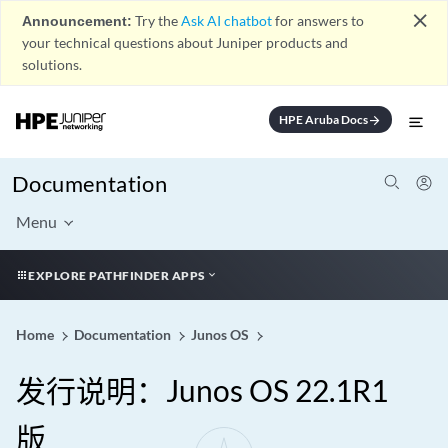
close
Announcement:
Try the
Ask AI chatbot
for answers to
your technical questions about Juniper products and
solutions.
HPE Aruba Docs
arrow_forward
Documentation
Menu
EXPLORE PATHFINDER APPS
Home
Documentation
Junos OS
发行说明：Junos OS 22.1R1
版