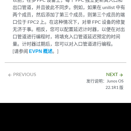
出口管道，并且彼此不同步。例如，如果在 unilist 中有
两个成员，然后添加了第三个成员，则第三个成员的端
口位于 FPC2 上。在这种情况下，对单 FPC 设备的修复
无济于事。相反，您可以配置延迟计时器，以便在对出
口管道进行编程时，将填充入口管道延迟预定的时间
量。计时器过期后，您可以对入口管道进行编程。
[请参阅
EVPN 概述
。]
PREVIOUS
NEXT
arrow_backward
arrow_forward
发行说明：Junos OS
22.1R1 版