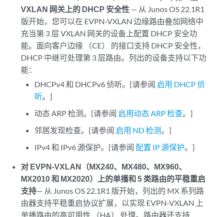
VXLAN 网关上的 DHCP 安全性
— 从 Junos OS 22.1R1
版开始，您可以在 EVPN-VXLAN 边缘路由叠加网络中
充当第 3 层 VXLAN 网关的设备上配置 DHCP 安全功
能。面向客户边缘 （CE） 的接口支持 DHCP 安全性，
DHCP 中继可处理第 3 层路由。列出的设备支持以下功
能：
DHCPv4 和 DHCPv6 侦听。[请参阅
启用 DHCP 侦
听
。]
动态 ARP 检测。[请参阅
启用动态 ARP 检查
。]
邻居发现检查。[请参阅
启用 ND 检测
。]
IPv4 和 IPv6 源保护。[请参阅
配置 IP 源保护
。]
对 EVPN-VXLAN（MX240、MX480、MX960、
MX2010 和 MX2020）上的单播和 5 类路由的平稳重启
支持
— 从 Junos OS 22.1R1 版开始，列出的 MX 系列路
由器支持平稳重启协议扩展，以实现 EVPN-VXLAN 上
单播路由的高可用性 （HA） 处理。路由器还支持