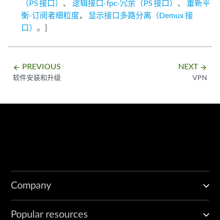
（PS 接口）
、
逻辑接口-fpc-冗余（PS 接口）
、
重新平
衡-订阅者细粒度
，
显示接口多路分离（Demux 接
口）
。]
PREVIOUS
NEXT
arrow_backward
arrow_forward
软件安装和升级
VPN
Company
Popular resources