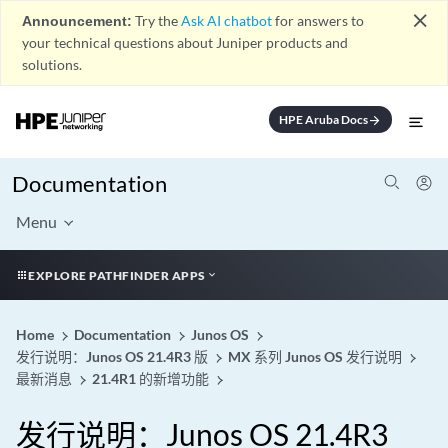
close
Announcement:
Try the
Ask AI chatbot
for answers to
your technical questions about Juniper products and
solutions.
HPE Aruba Docs
arrow_forward
Documentation
Menu
EXPLORE PATHFINDER APPS
Home
Documentation
Junos OS
发行说明：Junos OS 21.4R3 版
MX 系列 Junos OS 发行说明
最新消息
21.4R1 的新增功能
发行说明：Junos OS 21.4R3