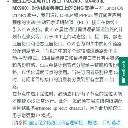
通过主动-主动 RLT 接口（MX240、MX480 和
MX960）对伪线服务接口上的 BNG 支持
— 在 Junos OS
21.4R1 版中，我们通过 DHCP 和 PPPoE 等订阅者应用
程序的主动-主动冗余逻辑隧道 （RLT） 接口在伪线上
引入 CoS 支持。此 CoS 属性通过提供逻辑隧道链路的计
划节点来实现。对于 RLT 上的动态接口、接口集、静态
底层接口和动态底层接口，CoS 会为 RLT 中的每个链路
分配调度节点，而 RLT 中的多个逻辑隧道链路处于主
动-主动模式。如果目标接口和目标接口集具有主链路
Feedback
和备份链路，CoS 会将计划节点分配给主链路和备份链
路，以优化调度节点的使用。当在订阅者级别应用 CoS
时，订阅者目标接口的流量将分发到所有主要 LT 链
路。
在节点中启用定位时，必须启用所有子节点的定位功能
才能使 CoS 正常运行。此外，您必须在层次结构级别配
置网络服务
，因为此功能仅适
enhanced-ip
[edit chassis]
用于增强型 IP 模式。
[请参阅
锚定冗余伪线订阅者逻辑接口概述
、
目标选项