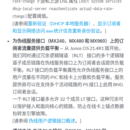
下游和上游 DSL 属性
rate-change
[edit system services
dhcp-local-server reauthenticate actual-data-rate-
配置阈值。
change]
[请参阅
重新验证（DHCP 本地服务器）
、
显示订阅者
和
显示网络访问 aaa 统计信息重新身份验证
。]
为伪线服务接口（MX240、MX480 和 MX960）上的订
阅者流量提供负载平衡
— 从 Junos OS 21.4R1 版开始，
我们同时通过冗余逻辑隧道 （RLT） 接口的多个逻辑隧
道子成员链路在伪线服务接口上为订阅者会话提供负载
平衡。RLT 接口的负载平衡属性允许伪线服务接口上的
用户流量在不同的 PIC 和线卡上分散和负载平衡。服务
提供商可以在支持多个活动链路的 PS 接口上启用 BNG
订阅者会话。
一个 RLT 接口最多允许 32 个成员 LT 接口。这种冗余可
以保护接入和面向核心的链路，防止在线卡上锚点数据
包转发引擎故障。
[请参阅
伪线用户逻辑接口概述
。]