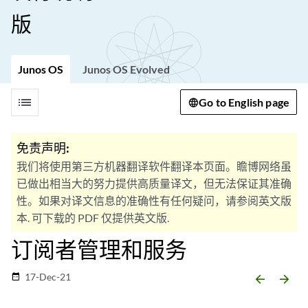
版
Junos OS
Junos OS Evolved
list
Go to English page
免责声明:
我们将使用第三方机器翻译软件翻译本页面。瞻博网络虽
已做出相当大的努力提供高质量译文，但无法保证其准确
性。如果对译文信息的准确性有任何疑问，请参阅英文版
本. 可下载的 PDF 仅提供英文版.
订阅者管理和服务
17-Dec-21
date_range
arrow_backward
arrow_forward