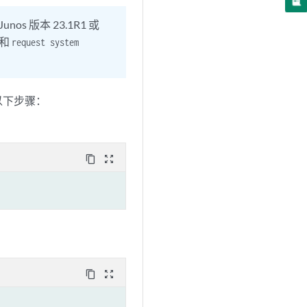
s 版本 23.1R1 或
和
request system
行以下步骤：
content_copy
zoom_out_map
content_copy
zoom_out_map