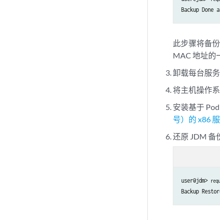
Backup Done a
此步骤将备份 J
MAC 地址
卸载每台服务
将主机操作系统
安装基于 Po
号）的 x86 
还原 JDM 
user@jdm> 
req
Backup Restor