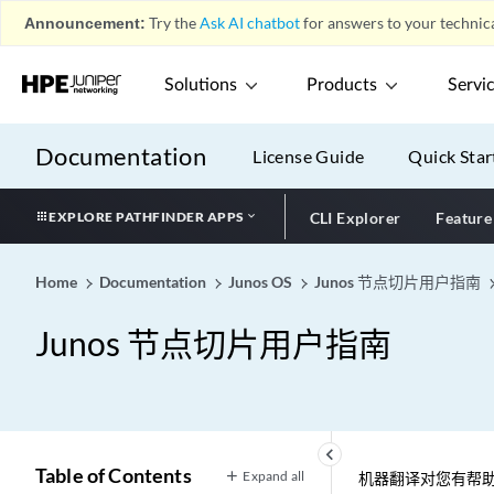
Announcement:
Try the
Ask AI chatbot
for answers to your technica
Solutions
Products
Servi
Documentation
License Guide
Quick Star
EXPLORE PATHFINDER APPS
CLI Explorer
Feature
Home
Documentation
Junos OS
Junos 节点切片用户指南
Junos 节点切片用户指南
keyboard_arrow_left
Table of Contents
Expand all
机器翻译对您有帮助