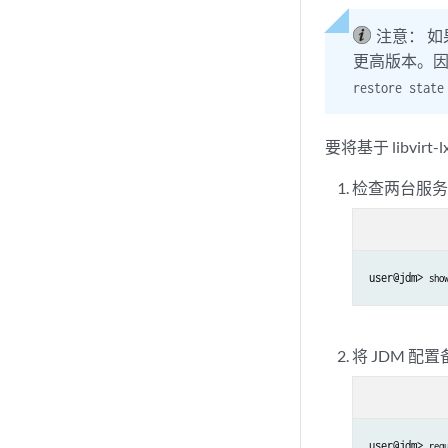
注意：
如
更高版本。因
restore state
要将基于 libvi
检查两台服务器
user@jdm> 
sho
将 JDM 配置备
user@jdm> 
req