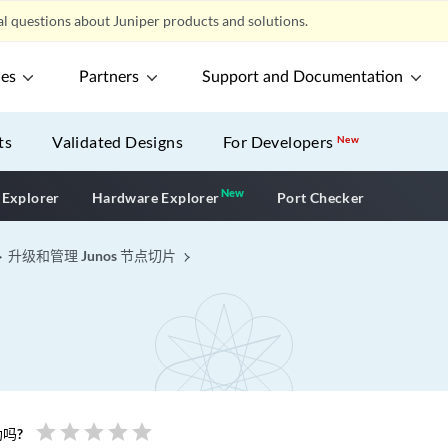
l questions about Juniper products and solutions.
ces
Partners
Support and Documentation
ts
Validated Designs
For Developers
New
New
New application
 Explorer
Hardware Explorer
Port Checker
升级和管理 Junos 节点切片
star
star
star
star
star
吗?