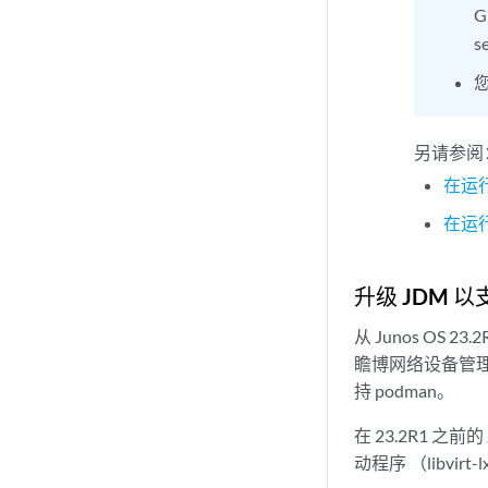
G
s
另请参阅
在运行
在运行
升级 JDM 以
从 Junos OS 
瞻博网络设备管理器 （
持 podman。
在 23.2R1 之前的
动程序 （libvirt