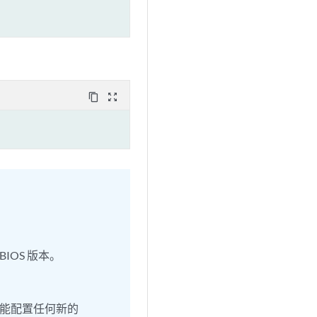
content_copy
zoom_out_map
BIOS 版本。
能配置任何新的