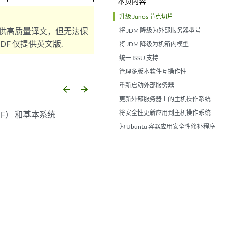
本页内容
升级 Junos 节点切片
供高质量译文，但无法保
将 JDM 降级为外部服务器型号
F 仅提供英文版.
将 JDM 降级为机箱内模型
统一 ISSU 支持
管理多版本软件互操作性
重新启动外部服务器
arrow_backward
arrow_forward
更新外部服务器上的主机操作系统
将安全性更新应用到主机操作系统
NF） 和基本系统
为 Ubuntu 容器应用安全性修补程序