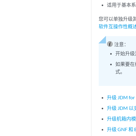
适用于基本系统 
您可以单独升级
软件互操作性概
注意：
开始升级流
如果要在
式。
升级 JDM for 
升级 JDM 以
升级机箱内模
升级 GNF 和 