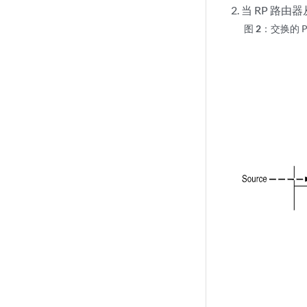
当 RP 路由
图 2：
交换的 