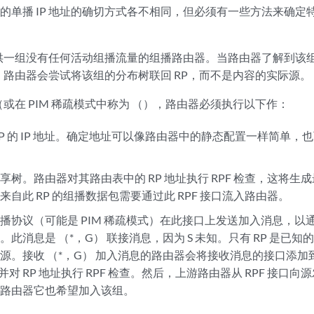
找源的单播 IP 地址的确切方式各不相同，但必须有一些方法来确
供一组没有任何活动组播流量的组播路由器。当路由器了解到该
路由器会尝试将该组的分布树联回 RP，而不是内容的实际源。
或在 PIM 稀疏模式中称为 （），路由器必须执行以下作：
RP 的 IP 地址。确定地址可以像路由器中的静态配置一样简单
享树。路由器对其路由表中的 RP 地址执行 RPF 检查，这将生成
来自此 RP 的组播数据包需要通过此 RPF 接口流入路由器。
播协议（可能是 PIM 稀疏模式）在此接口上发送加入消息，以
此消息是 （*，G） 联接消息，因为 S 未知。只有 RP 是已知的
源。接收 （*，G） 加入消息的路由器会将接收消息的接口添
，并对 RP 地址执行 RPF 检查。然后，上游路由器从 RPF 接口向
游路由器它也希望加入该组。