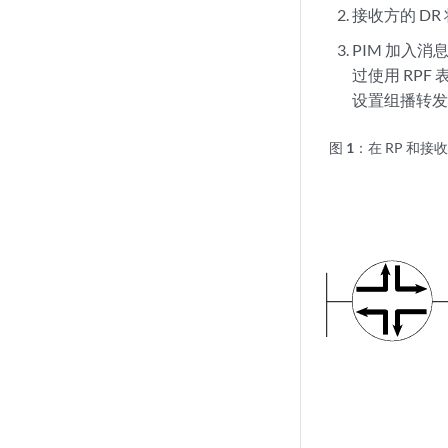
接收方的 DR
PIM 加入消息
过使用 RPF
设置组播转发
图 1：
在 RP 和接