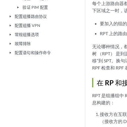
每个上游路由器都
验证 PIM 配置
play_arrow
下区域之一时，
配置组播路由协议
play_arrow
要加入的组的 
配置组播 VPN
play_arrow
RPT 上的
常规组播选项
play_arrow
故障排除
play_arrow
无论哪种情况，都
配置语句和操作命令
树 （RPT） 
play_arrow
移”到 SPT。
RPF 检查和 R
在 RP 
RPT 是组播组
息构建的：
接收方在互联
（接收方的 