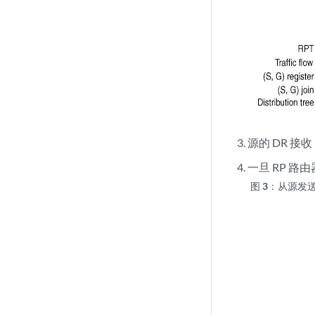
源的 DR 接
一旦 RP 
图 3：
从源发送