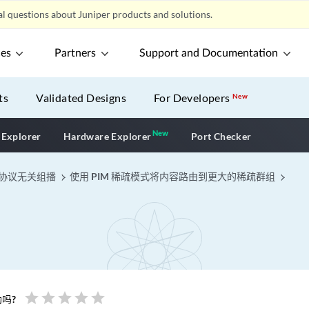
l questions about Juniper products and solutions.
ces
Partners
Support and Documentation
ts
Validated Designs
For Developers
New
New
New application
 Explorer
Hardware Explorer
Port Checker
协议无关组播
使用 PIM 稀疏模式将内容路由到更大的稀疏群组
star
star
star
star
star
吗?