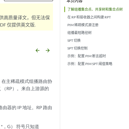
本页内容
了解组播集合点、共享树和集合点树
供高质量译文，但无法保
在 RP 和接收器之间构建 RPT
F 仅提供英文版.
PIM 稀疏模式源注册
组播最短路径树
SPT 切换
SPT 切换控制
arrow_backward
arrow_forward
示例：配置 PIM 断言超时
示例：配置 PIM SPT 阈值策略
。在主稀疏模式组播路由协
 （RP）。来自上游源的
器的 IP 地址。RP 路由
*，G） 符号只知道