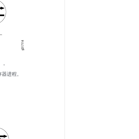
）。
存器进程。