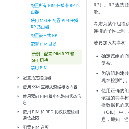
RP）。RP 查
配置所有 PIM 任播非 RP 路
源。
由器
使用 MSDP 配置 PIM 任播
考虑为某个组提
RP 路由器
连接的子网上时，
配置嵌入式 RP
若要加入共享树（
配置 PIM 过滤
示例：配置 PIM RPT 和
确定该组的 
SPT 切换
复杂。
禁用 PIM
为该组构建共
配置指定路由器
play_arrow
现在检测到，
使用 SSM 直接从源端接收内容
play_arrow
使用正确的组
使用双向 PIM 最小化路由状态信
play_arrow
该组的共享树。
息
播数据包的来
使用 PIM 和 BFD 协议快速检测
（OIL） 中
play_arrow
通信故障
息，通知上
配置 PIM 选项
play_arrow