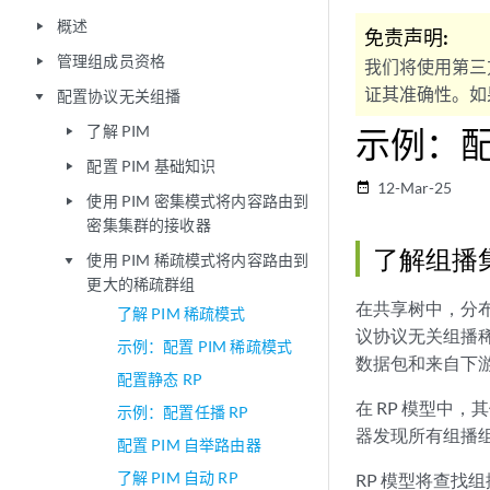
概述
play_arrow
免责声明:
管理组成员资格
play_arrow
我们将使用第三
证其准确性。如果
配置协议无关组播
play_arrow
了解 PIM
示例：配置
play_arrow
配置 PIM 基础知识
play_arrow
12-Mar-25
date_range
使用 PIM 密集模式将内容路由到
play_arrow
密集集群的接收器
了解组播
使用 PIM 稀疏模式将内容路由到
play_arrow
更大的稀疏群组
在共享树中，分
了解 PIM 稀疏模式
议协议无关组播稀
示例：配置 PIM 稀疏模式
数据包和来自下游
配置静态 RP
在 RP 模型中，
示例：配置任播 RP
器发现所有组播
配置 PIM 自举路由器
了解 PIM 自动 RP
RP 模型将查找