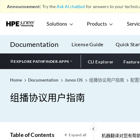
Announcement:
Try the
Ask AI chatbot
for answers to your technica
Solutions
Products
Servi
Documentation
License Guide
Quick Star
EXPLORE PATHFINDER APPS
CLI Explorer
Feature
Home
Documentation
Junos OS
组播协议用户指南
配置
组播协议用户指南
keyboard_arrow_left
Table of Contents
Expand all
机器翻译对您有帮助