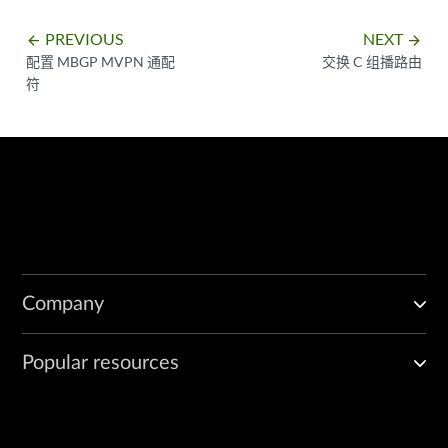
PREVIOUS
NEXT
arrow_backward
arrow_forward
配置 MBGP MVPN 通配
交换 C 组播路由
符
Company
Popular resources