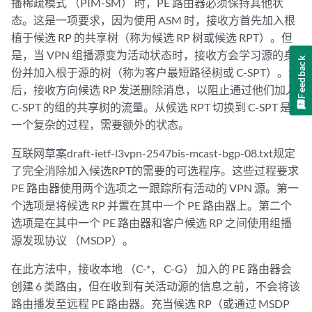
播稀疏模式 （PIM-SM） 时，PE 路由器必须保持其他状
态。这是一项要求，因为使用 ASM 时，接收方首先加入根
植于候选 RP 的共享树（称为候选 RP 树或候选 RPT）。但
是，当 VPN 组播源变为活动状态时，接收方会学习源的身
Feedback
份并加入根于源的树（称为客户最短路径树或 C-SPT）。然
后，接收方向候选 RP 发送删除消息，以阻止通过他们加入
C-SPT 的组的共享树的流量。从候选 RPT 切换到 C-SPT 是
一个复杂的过程，需要额外的状态。
互联网草案draft-ietf-l3vpn-2547bis-mcast-bgp-08.txt规定
了完全消除加入候选RPT的需要的可选程序。这些过程要求
PE 路由器使用两个选项之一跟踪所有活动的 VPN 源。第一
个选项是将候选 RP 并置在其中一个 PE 路由器上。第二个
选项是在其中一个 PE 路由器和客户候选 RP 之间使用组播
源发现协议 （MSDP）。
在此方法中，接收本地 （C-*， C-G） 加入的 PE 路由器会
创建 6 类路由，但在收到有关活动源的信息之前，不会将该
路由播发至远程 PE 路由器。充当候选 RP（或通过 MSDP