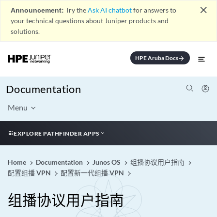
close
Announcement:
Try the
Ask AI chatbot
for answers to
your technical questions about Juniper products and
solutions.
HPE Aruba Docs
arrow_forward
Documentation
Menu
EXPLORE PATHFINDER APPS
Home
Documentation
Junos OS
组播协议用户指南
配置组播 VPN
配置新一代组播 VPN
组播协议用户指南