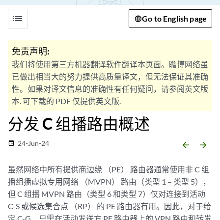
list
Go to English page
免责声明:
我们将使用第三方机器翻译软件翻译本页面。瞻博网络虽
已做出相当大的努力提供高质量译文，但无法保证其准确
性。如果对译文信息的准确性有任何疑问，请参阅英文版
本. 可下载的 PDF 仅提供英文版.
分发 C 组播路由概述
24-Jun-24
date_range
arrow_backward
arrow_forward
虽然网络中所有提供商边缘 （PE） 路由器通常使用非 C 组
播组播虚拟专用网络 （MVPN） 路由（类型 1 – 类型 5），
但 C 组播 MVPN 路由（类型 6 和类型 7）仅对连接到活动
C-S 或候选集合点 （RP） 的 PE 路由器有用。因此，对于给
定 C-G，只需在活动发送方 PE 路由器上的 VPN 路由和转发