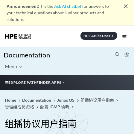
close
Announcement:
Try the
Ask AI chatbot
for answers to
your technical questions about Juniper products and
solutions.
HPE Aruba Docs
arrow_forward
Documentation
Menu
EXPLORE PATHFINDER APPS
Home
Documentation
Junos OS
组播协议用户指南
管理组成员资格
配置 IGMP 侦听
组播协议用户指南