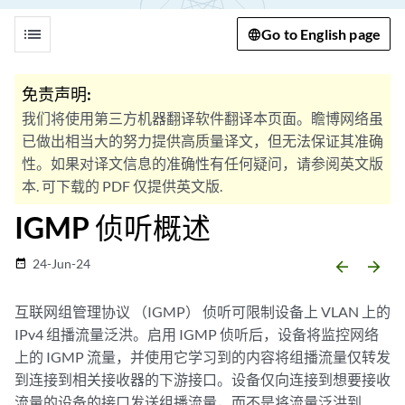
list
Go to English page
免责声明:
我们将使用第三方机器翻译软件翻译本页面。瞻博网络虽
已做出相当大的努力提供高质量译文，但无法保证其准确
性。如果对译文信息的准确性有任何疑问，请参阅英文版
本. 可下载的 PDF 仅提供英文版.
IGMP 侦听概述
24-Jun-24
date_range
arrow_backward
arrow_forward
互联网组管理协议 （IGMP） 侦听可限制设备上 VLAN 上的
IPv4 组播流量泛洪。启用 IGMP 侦听后，设备将监控网络
上的 IGMP 流量，并使用它学习到的内容将组播流量仅转发
到连接到相关接收器的下游接口。设备仅向连接到想要接收
流量的设备的接口发送组播流量，而不是将流量泛洪到