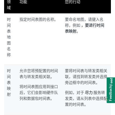
领
功能
您的行动
域
时
指定时间表图的名称。
要命名地图，请键入名
间
称，例如
，要进行时间
表
表映射
。
地
图
名
称
时
允许您将预配置的时间
要将时间表与转发类相关
Feedback
间
表与转发类相关联。
联，请找到转发类并选择
表
旁边框中的时间表。
将时间表图应用到接口
映
后，它们会影响硬件队
例如，对于
尽力
服务转
射
列和数据包时间表。
发类，请从列表中选择配
置的时间表。