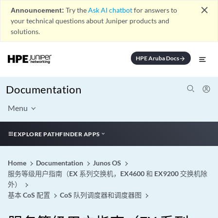
close
Announcement:
Try the
Ask AI chatbot
for answers to
your technical questions about Juniper products and
solutions.
HPE Aruba Docs
arrow_forward
Documentation
Menu
EXPLORE PATHFINDER APPS
Home
Documentation
Junos OS
服务等级用户指南（EX 系列交换机，EX4600 和 EX9200 交换机除
外）
基本 CoS 配置
CoS 队列调度器和调度器图