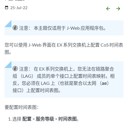
25-Jul-22
date_range
arrow_backward
arrow_forward
注意：
本主题仅适用于 J-Web 应用程序包。
您可以使用 J-Web 界面在 EX 系列交换机上配置 CoS 时间表
图。
注意：
在 EX 系列交换机上，您无法在链路聚合
组 （LAG） 成员的单个接口上配置时间表映射。相
反，您必须在 LAG 上（也就是聚合以太网 （
ae
）
接口）上配置时间表图。
要配置时间表图：
选择
配置
>
服务等级
>
时间表图
。