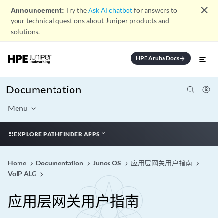
close
Announcement:
Try the
Ask AI chatbot
for answers to
your technical questions about Juniper products and
solutions.
HPE Aruba Docs
arrow_forward
Documentation
Menu
EXPLORE PATHFINDER APPS
Home
Documentation
Junos OS
应用层网关用户指南
VoIP ALG
应用层网关用户指南