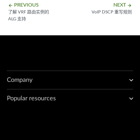
PREVIOUS
NEXT
arrow_backward
arrow_forward
了解 VRF 路由实例的
VoIP DSCP 重写规则
ALG 支持
Company
Popular resources