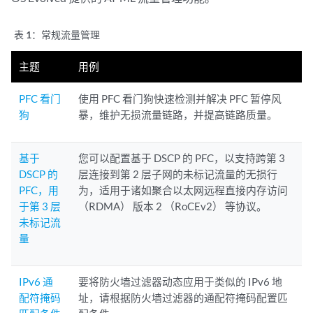
表 1：
常规流量管理
主题
用例
PFC 看门
使用 PFC 看门狗快速检测并解决 PFC 暂停风
狗
暴，维护无损流量链路，并提高链路质量。
基于
您可以配置基于 DSCP 的 PFC，以支持跨第 3
DSCP 的
层连接到第 2 层子网的未标记流量的无损行
PFC，用
为，适用于诸如聚合以太网远程直接内存访问
于第 3 层
（RDMA） 版本 2 （RoCEv2） 等协议。
未标记流
量
IPv6 通
要将防火墙过滤器动态应用于类似的 IPv6 地
配符掩码
址，请根据防火墙过滤器的通配符掩码配置匹