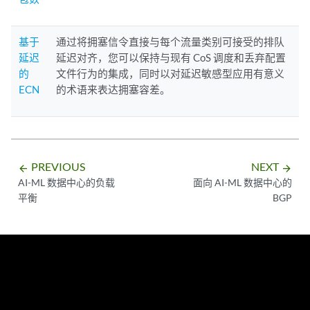
基于
通过将拥塞信令直接与每个流量类别可接受的排队
延迟
延迟对齐，您可以保持与现有 CoS 调度和丢弃配置
的
文件行为的集成，同时以对延迟敏感型应用有意义
ECN
的术语来表达拥塞容差。
PREVIOUS
NEXT
arrow_backward
arrow_forward
AI-ML 数据中心的负载
面向 AI-ML 数据中心的
平衡
BGP