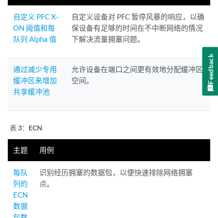
自定义 PFC X-
自定义设备对 PFC 暂停风暴的响应，以确
ON 阈值和每
保设备有足够的时间在不中断网络的情况
队列 Alpha 值
下解决流量拥塞问题。
Feedback
通过减少专用
允许设备在端口之间更有效地分配缓冲区
缓冲区来增加
空间。
共享缓冲池
表 3：
ECN
主题
用例
每队
识别经历拥塞的数据包，以便快速排除网络拥塞
列的
点。
ECN
数据
包数