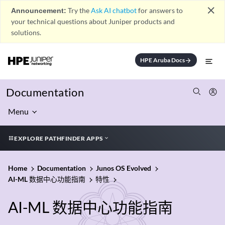
close
Announcement:
Try the
Ask AI chatbot
for answers to
your technical questions about Juniper products and
solutions.
HPE Aruba Docs
arrow_forward
Documentation
Menu
EXPLORE PATHFINDER APPS
Home
Documentation
Junos OS Evolved
AI-ML 数据中心功能指南
特性
AI-ML 数据中心功能指南