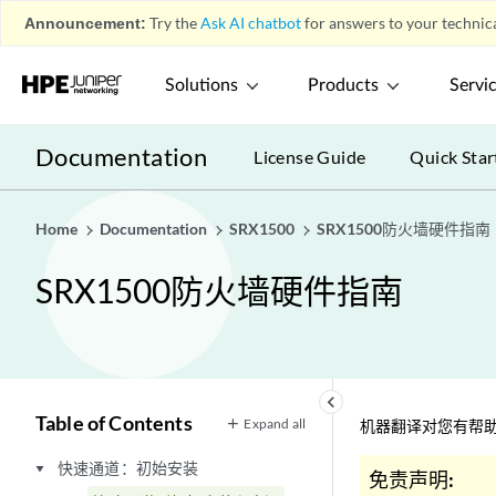
Announcement:
Try the
Ask AI chatbot
for answers to your technica
Solutions
Products
Servi
Documentation
License Guide
Quick Star
Home
Documentation
SRX1500
SRX1500防火墙硬件指南
SRX1500防火墙硬件指南
keyboard_arrow_left
Table of Contents
Expand all
机器翻译对您有帮助
快速通道：初始安装
play_arrow
免责声明: