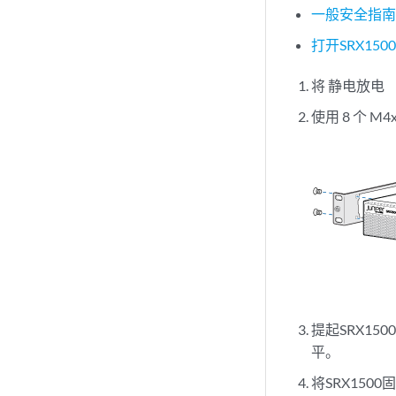
一般安全指
打开SRX15
将
静电放电 
使用 8 个 
提起SRX1
平。
将SRX15