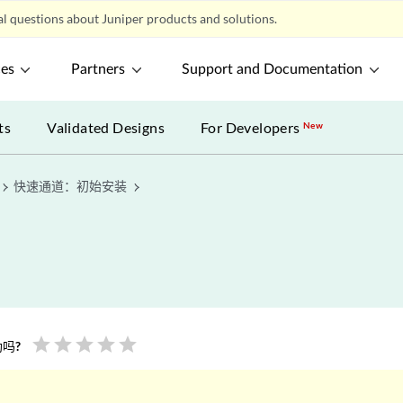
l questions about Juniper products and solutions.
ces
Partners
Support and Documentation
ts
Validated Designs
For Developers
New
快速通道：初始安装
star
star
star
star
star
吗?