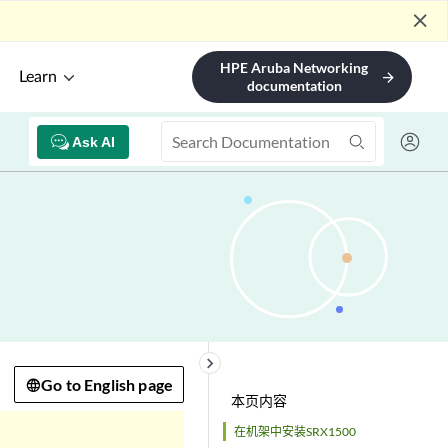
close
HPE Aruba Networking
Learn
arrow_forward
documentation
Ask AI
keyboard_arrow_right
Go to English page
本页内容
在机架中安装SRX1500