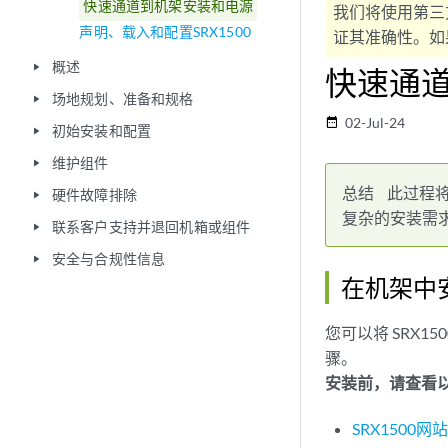
快速通道到机架安装和电源
我们将使用第三
声明、载入和配置SRX1500
证其准确性。如果
概述
play_arrow
快速通
场地规划、准备和规格
play_arrow
02-Jul-24
date_range
初始安装和配置
play_arrow
维护组件
play_arrow
总结
此过程将
硬件故障排除
play_arrow
复杂的安装需
联系客户支持并退回机箱或组件
play_arrow
安全与合规性信息
play_arrow
在机架中安
您可以将 SRX
骤。
安装前，请查看
SRX1500