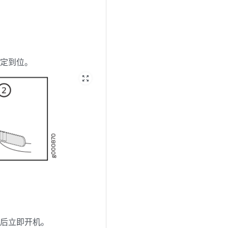
固定到位。
zoom_out_map
源后立即开机。