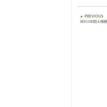
PREVIOUS
arrow_backward
SRX1500防火墙