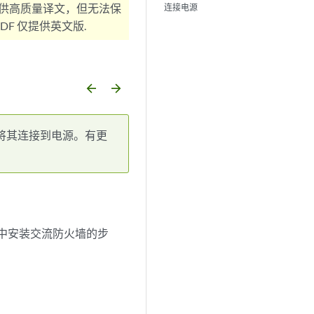
供高质量译文，但无法保
连接电源
F 仅提供英文版.
arrow_backward
arrow_forward
并将其连接到电源。有更
架中安装交流防火墙的步