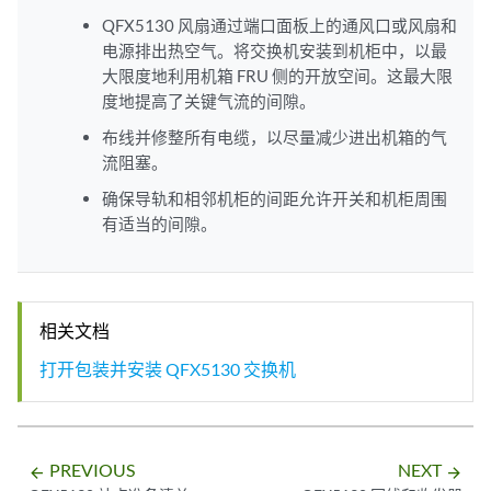
QFX5130 风扇通过端口面板上的通风口或风扇和
电源排出热空气。将交换机安装到机柜中，以最
大限度地利用机箱 FRU 侧的开放空间。这最大限
度地提高了关键气流的间隙。
布线并修整所有电缆，以尽量减少进出机箱的气
流阻塞。
确保导轨和相邻机柜的间距允许开关和机柜周围
有适当的间隙。
相关文档
打开包装并安装 QFX5130 交换机
PREVIOUS
NEXT
arrow_backward
arrow_forward