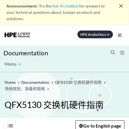
close
Announcement:
Try the
Ask AI chatbot
for answers to
your technical questions about Juniper products and
solutions.
HPE Aruba Docs
arrow_forward
Documentation
Menu
Home
Documentation
QFX5130 交换机硬件指南
场地规划、准备和规格
QFX5130 交换机硬件指南
list
Go to English page