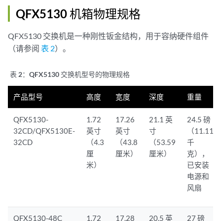
QFX5130 机箱物理规格
QFX5130 交换机是一种刚性钣金结构，用于容纳硬件组件
（请参阅
表 2
）。
表 2：
QFX5130 交换机型号的物理规格
产品型号
高度
宽度
深度
重量
QFX5130-
1.72
17.26
21.1 英
24.5 磅
32CD/QFX5130E-
英寸
英寸
寸
（11.11
32CD
（4.3
（43.8
（53.59
千
厘
厘米）
厘米）
克），
米）
已安装
电源和
风扇
QFX5130-48C
1.72
17.28
20.5 英
27 磅