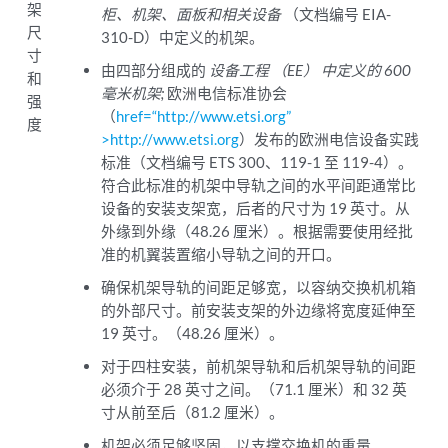
架
柜、机架、面板和相关设备
（文档编号 EIA-
尺
310-D）中定义的机架。
寸
由四部分组成的
设备工程 （EE） 中定义的 600
和
毫米机架;
欧洲电信标准协会
强
（
href=“http://www.etsi.org”
度
>http://www.etsi.org
）发布的欧洲电信设备实践
标准（文档编号 ETS 300、119-1 至 119-4）。
符合此标准的机架中导轨之间的水平间距通常比
设备的安装支架宽，后者的尺寸为 19 英寸。从
外缘到外缘（48.26 厘米）。根据需要使用经批
准的机翼装置缩小导轨之间的开口。
确保机架导轨的间距足够宽，以容纳交换机机箱
的外部尺寸。前安装支架的外边缘将宽度延伸至
19 英寸。（48.26 厘米）。
对于四柱安装，前机架导轨和后机架导轨的间距
必须介于 28 英寸之间。（71.1 厘米）和 32 英
寸从前至后（81.2 厘米）。
机架必须足够坚固，以支撑交换机的重量。