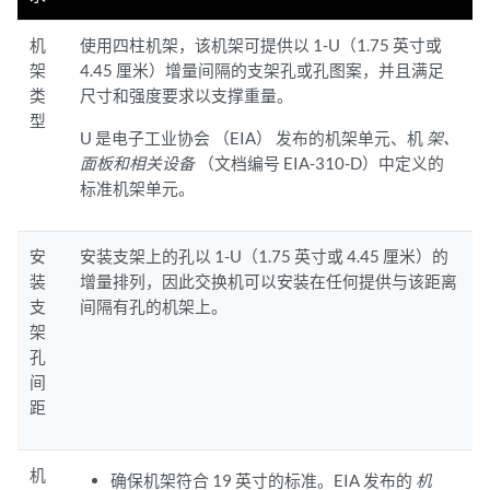
机
使用四柱机架，该机架可提供以 1-U（1.75 英寸或
架
4.45 厘米）增量间隔的支架孔或孔图案，并且满足
类
尺寸和强度要求以支撑重量。
型
U 是电子工业协会 （EIA） 发布的机架单元、机
架、
面板和相关设备
（文档编号 EIA-310-D）中定义的
标准机架单元。
安
安装支架上的孔以 1-U（1.75 英寸或 4.45 厘米）的
装
增量排列，因此交换机可以安装在任何提供与该距离
支
间隔有孔的机架上。
架
孔
间
距
机
确保机架符合 19 英寸的标准。EIA 发布的
机