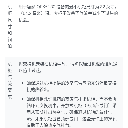
机
用于容纳 QFX5130 设备的最小机柜尺寸为 32 英寸。
柜
（81.2 厘米）深。大柜子改善了气流并减少了过热的
尺
机会。
寸
和
间
隙
机
将交换机安装在机柜中时，请确保通过机柜的通风足
柜
以防止过热。
气
确保通过机柜提供的冷空气供应能充分消散交换
流
机的热输出。
要
求
确保机柜允许机箱的热废气排出机柜，而不会再
循环到交换机中。开放式机柜（无顶部或门）采
用从顶部排出热空气，确保通过机箱的最佳气
流。如果机柜包含顶部或门，这些元件上的穿孔
有助于去除热空气排气。