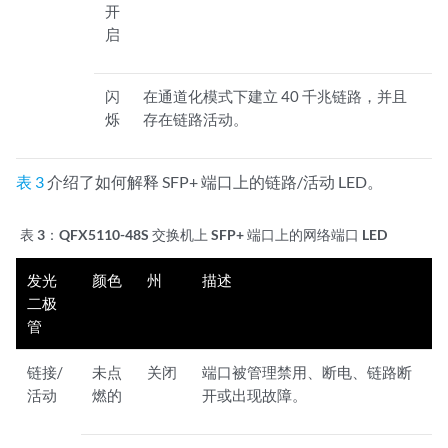
开
启
闪
在通道化模式下建立 40 千兆链路，并且
烁
存在链路活动。
表 3
介绍了如何解释 SFP+ 端口上的链路/活动 LED。
表 3：
QFX5110-48S 交换机上 SFP+ 端口上的网络端口 LED
发光
颜色
州
描述
二极
管
链接/
未点
关闭
端口被管理禁用、断电、链路断
活动
燃的
开或出现故障。