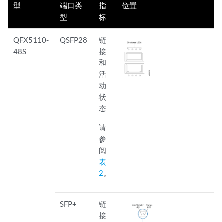
型
端口类
指
位置
型
标
QFX5110-
QSFP28
链
48S
接
和
活
动
状
态
请
参
阅
表
2
。
SFP+
链
接