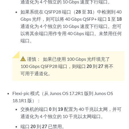
通道化为 4 个独立的 10 Gbps 速度下行端口。
如果系统在 QSFP28 端口（
28
至
31
）中检测到 40
Gbps 光纤，则可以将 40 Gbps QSFP+ 端口
1
至
18
通道化为 4 个独立的 10 Gbps 速度下行端口。您可
以将其余端口用作专用 40 Gbps 端口。未禁用任何
端口。
谨慎：
如果已使用 100 Gbps 光纤填充了
100 Gbps QSFP28 端口，则端口
20
到
27
将不
可用于通道化。
Flexi-pic 模式（从 Junos OS 17.2R1 版到 Junos OS
18.1R1 版）：
交换机的端口
0
到
19
配置为 40 千兆以太网，并可
通道化为 4 个独立的 10 千兆以太网端口。
端口
20
到
27
已禁用。