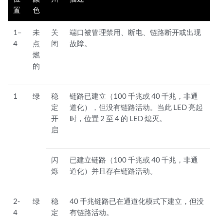
置
色
1–
未
关
端口被管理禁用、断电、链路断开或出现
4
点
闭
故障。
燃
的
1
绿
稳
链路已建立（100 千兆或 40 千兆，非通
定
道化），但没有链路活动。当此 LED 亮起
开
时，位置 2 至 4 的 LED 熄灭。
启
闪
已建立链路（100 千兆或 40 千兆，非通
烁
道化）并且存在链路活动。
2-
绿
稳
40 千兆链路已在通道化模式下建立，但没
4
定
有链路活动。