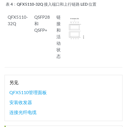
表 4：
QFX5110-32Q 接入端口和上行链路 LED 位置
QFX5110-
QSFP28
链
32Q
和
接
QSFP+
和
活
动
状
态
另见
QFX5110管理面板
安装收发器
连接光纤电缆