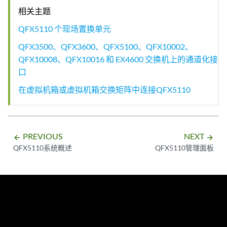
相关主题
QFX5110 个现场置换单元
QFX3500、QFX3600、QFX5100、QFX10002、
QFX10008、QFX10016 和 EX4600 交换机上的通道化接
口
在虚拟机箱或虚拟机箱交换矩阵中连接QFX5110
PREVIOUS
NEXT
arrow_backward
arrow_forward
QFX5110系统概述
QFX5110管理面板