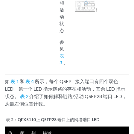
和
活
动
状
态
参
见
表
3
，
如
表 1
和
表 4
所示，每个 QSFP+ 接入端口有四个双色
LED。第一个 LED 指示链路的存在和活动，其余 LED 指示
状态。
表 2
介绍了如何解释链路/活动 QSFP28 端口 LED，
从最左侧位置计数。
表 2：
QFX5110上 QSFP28 端口上的网络端口 LED
位
颜
州
描述