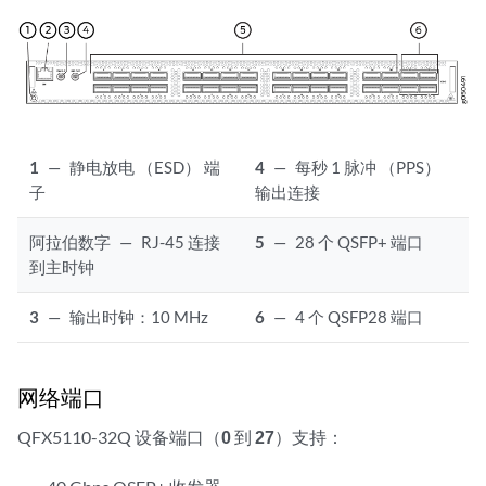
1
—
静电放电 （ESD） 端
4
—
每秒 1 脉冲 （PPS）
子
输出连接
阿拉伯数字
—
RJ-45 连接
5
—
28 个 QSFP+ 端口
到主时钟
3
—
输出时钟：10 MHz
6
—
4 个 QSFP28 端口
网络端口
QFX5110-32Q 设备端口（
0
到
27
）支持：