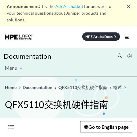
close
Announcement:
Try the
Ask AI chatbot
for answers to
your technical questions about Juniper products and
solutions.
HPE Aruba Docs
arrow_forward
Documentation
Menu
Home
Documentation
QFX5110交换机硬件指南
概述
QFX5110交换机硬件指南
list
Go to English page