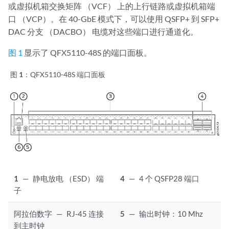
或虚拟机箱交换矩阵 （VCF） 上的上行链路或虚拟机箱端
口 （VCP）。在 40-GbE 模式下，可以使用 QSFP+ 到 SFP+
DAC 分支 （DACBO） 电缆对这些端口进行通道化。
图 1
显示了 QFX5110-48S 的端口面板。
图 1：
QFX5110-48S 端口面板
1
—
静电放电 （ESD） 端
4
—
4 个 QSFP28 端口
子
阿拉伯数字
—
RJ-45 连接
5
—
输出时钟：10 Mhz
到主时钟