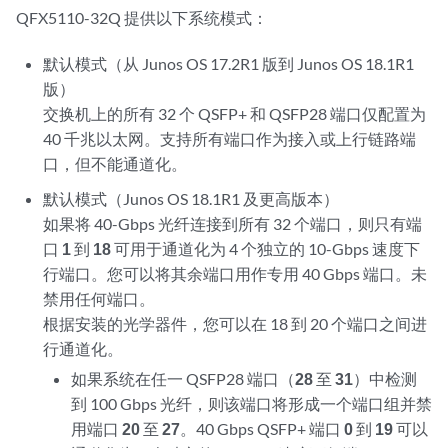
QFX5110-32Q 提供以下系统模式：
默认模式（从 Junos OS 17.2R1 版到 Junos OS 18.1R1
版）
交换机上的所有 32 个 QSFP+ 和 QSFP28 端口仅配置为
40 千兆以太网。支持所有端口作为接入或上行链路端
口，但不能通道化。
默认模式（Junos OS 18.1R1 及更高版本）
如果将 40-Gbps 光纤连接到所有 32 个端口，则只有端
口
1
到
18
可用于通道化为 4 个独立的 10-Gbps 速度下
行端口。您可以将其余端口用作专用 40 Gbps 端口。未
禁用任何端口。
根据安装的光学器件，您可以在 18 到 20 个端口之间进
行通道化。
如果系统在任一 QSFP28 端口（
28
至
31
）中检测
到 100 Gbps 光纤，则该端口将形成一个端口组并禁
用端口
20
至
27
。40 Gbps QSFP+ 端口
0
到
19
可以