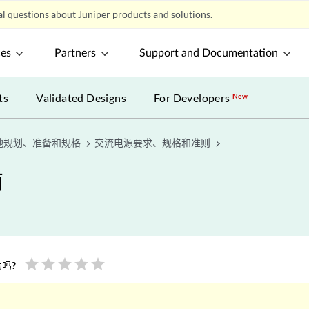
l questions about Juniper products and solutions.
ces
Partners
Support and Documentation
ts
Validated Designs
For Developers
New
地规划、准备和规格
交流电源要求、规格和准则
南
star
star
star
star
star
吗?