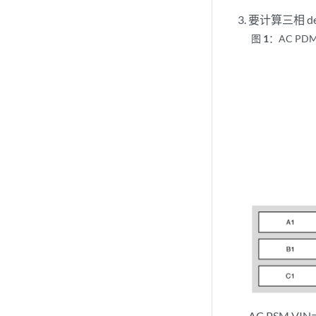
要计算三相 d
图 1：
AC PD
AC PSM VIN