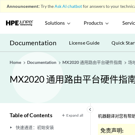
Announcement:
Try the
Ask AI chatbot
for answers to your technica
Solutions
Products
Servi
Documentation
License Guide
Quick Star
Home
Documentation
MX2020 通用路由平台硬件指南
场
MX2020 通用路由平台硬件指
keyboard_arrow_left
Table of Contents
Expand all
机器翻译对您有帮助
快速通道：初始安装
play_arrow
免责声明: