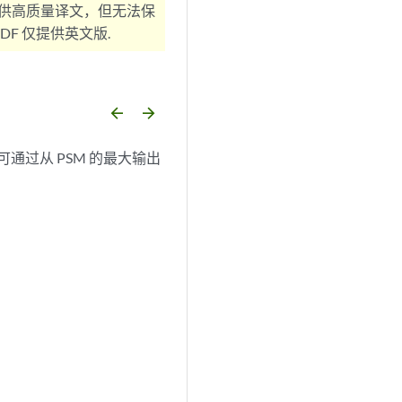
供高质量译文，但无法保
F 仅提供英文版.
arrow_backward
arrow_forward
通过从 PSM 的最大输出