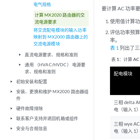
电气规格
要计算 AC 功率
计算 MX2020 路由器的交
使用值计算
流电源要求
将交流配电模块的输入功率
评估功率预算
映射到 MX2000 路由器上的
率。
交流电源模块
表 1
列出了三相
直流电源要求、规格和准则
play_arrow
表 1：
计算 A
通用 （HVAC/HVDC） 电源要
play_arrow
求、规格和准则
配电模块
初始安装和配置
play_arrow
安装、更换和维护 MX2020 路由器组
play_arrow
件
三相 delta
硬件故障排除
play_arrow
电（输入 1）
联系客户支持并退回机箱或组件
play_arrow
三相 wye A
安全与合规信息
play_arrow
电（输入 1）