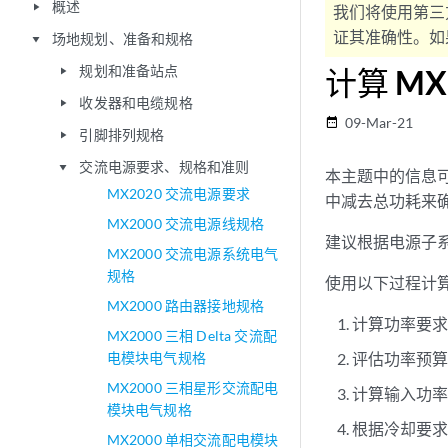
概述
play_arrow
我们将使用第三
证其准确性。如果
场地规划、准备和规格
play_arrow
规划和准备站点
计算 MX
play_arrow
收发器和电缆规格
play_arrow
09-Mar-21
date_range
引脚排列规格
play_arrow
交流电源要求、规格和准则
play_arrow
本主题中的信息可
MX2020 交流电源要求
中减去总功耗来
MX2000 交流电源线规格
建议根据电源子
MX2000 交流电源系统电气
规格
使用以下过程计
MX2000 路由器接地规格
计算功率要
MX2000 三相 Delta 交流配
电模块电气规格
评估功率预
MX2000 三相星形交流配电
计算输入功
模块电气规格
根据冷却要求
MX2000 单相交流配电模块