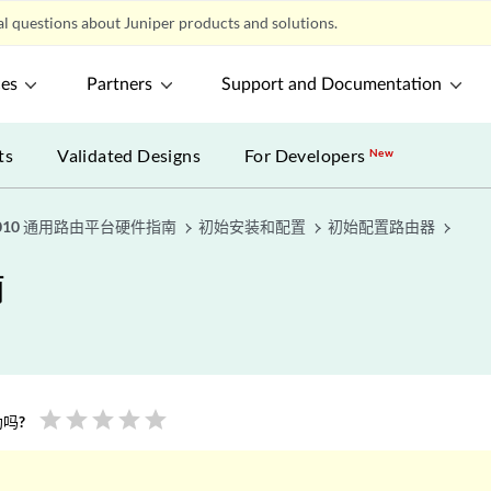
l questions about Juniper products and solutions.
ces
Partners
Support and Documentation
ts
Validated Designs
For Developers
New
010 通用路由平台硬件指南
初始安装和配置
初始配置路由器
南
star
star
star
star
star
吗?