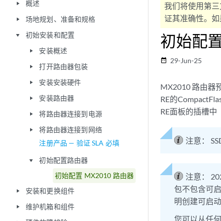
概述
play_arrow
我们将使用第三
证其准确性。如果
场地规划、准备和规格
play_arrow
初始安装和配置
初始配置 
play_arrow
安装概述
play_arrow
29-Jun-25
date_range
打开路由器包装
play_arrow
安装安装硬件
play_arrow
MX2010 路由
安装路由器
RE的Compac
play_arrow
RE面板的插槽中
将路由器连接到电源
play_arrow
将路由器连接到网络
play_arrow
注意：
S
注册产品 — 验证 SLA 必填
初始配置路由器
play_arrow
初始配置 MX2010 路由器
注意：
2
包不包含可启
安装和更换组件
play_arrow
明创建可启动 
维护机箱和组件
play_arrow
您可以从任何