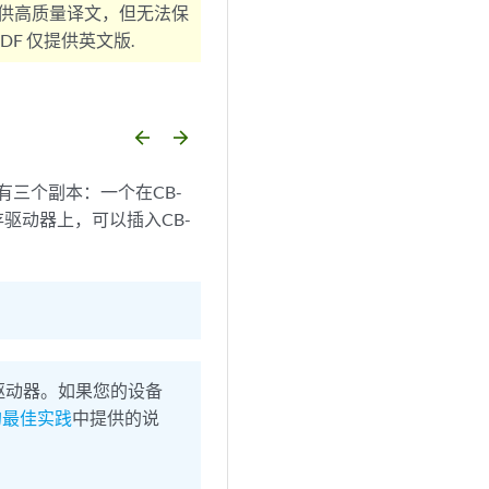
供高质量译文，但无法保
F 仅提供英文版.
arrow_backward
arrow_forward
软件有三个副本：一个在CB-
闪存驱动器上，可以插入CB-
闪存驱动器。如果您的设备
级的最佳实践
中提供的说