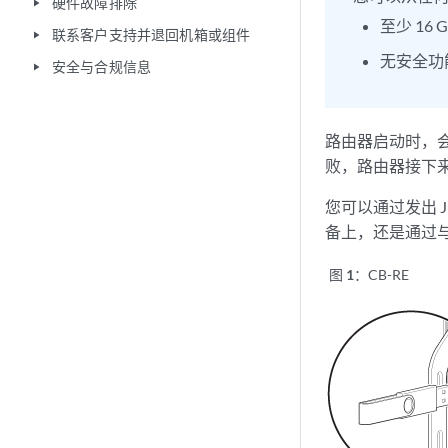
硬件故障排除
play_arrow
至少 16 
联系客户支持并退回机箱或组件
play_arrow
无安全功
安全与合规信息
play_arrow
路由器启动时，会首
败，路由器接下来会尝
您可以通过发出 J
备上，还是通过
图 1：
CB-RE