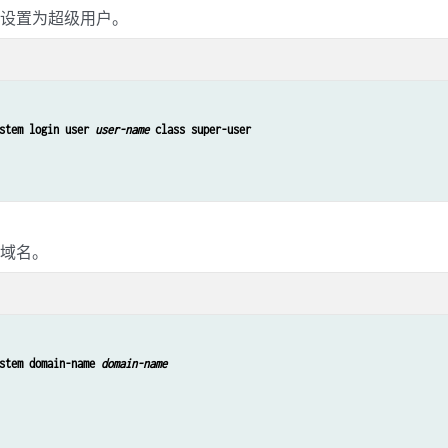
类设置为超级用户。
stem login user 
user-name
 class super-user
的域名。
stem domain-name 
domain-name