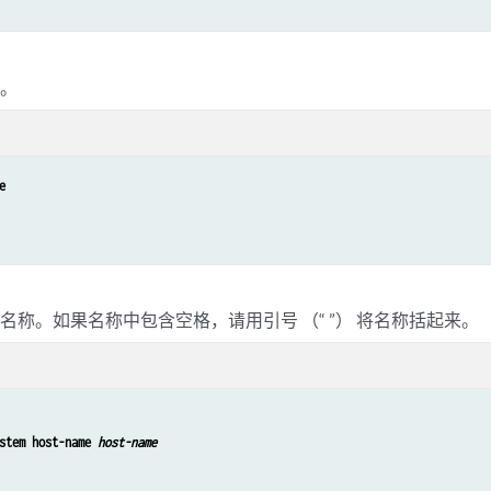
式。
e 
名称。如果名称中包含空格，请用引号 （“ ”） 将名称括起来。
stem host-name 
host-name