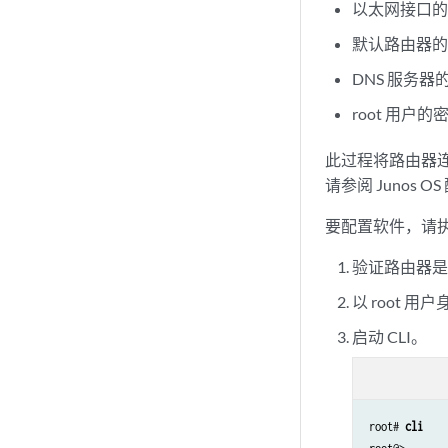
以太网接口的
默认路由器的 
DNS 服务器的
root 用户的
此过程将路由器
请参阅 Junos O
要配置软件，请
验证路由器
以 root 
启动 CLI。
root# 
cli