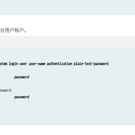
制台用户帐户。
stem login user 
user-name
 authentication plain-text-password
 
password
ssword: 
password