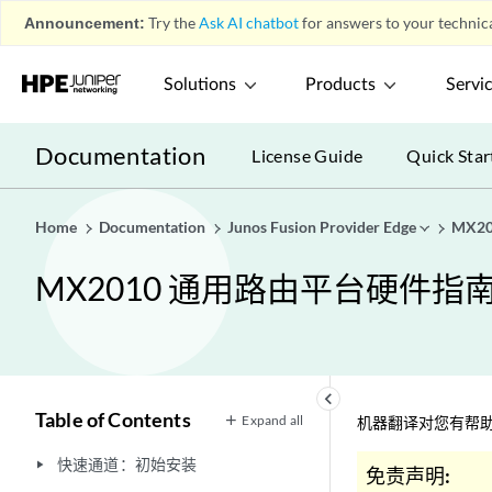
Announcement:
Try the
Ask AI chatbot
for answers to your technica
Solutions
Products
Servi
Documentation
License Guide
Quick Star
Home
Documentation
Junos Fusion Provider Edge
MX2
MX2010 通用路由平台硬件指
keyboard_arrow_left
Table of Contents
Expand all
机器翻译对您有帮助
快速通道：初始安装
play_arrow
免责声明: