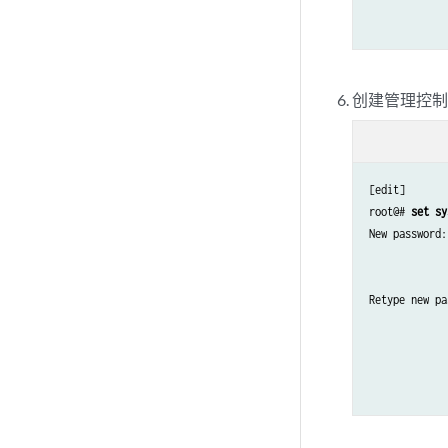
创建管理控
[edit]

root@# 
set sy
New password:
Retype new pa