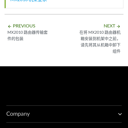
PREVIOUS
NEXT
arrow_backward
arrow_forward
MX2010 路由器传输套
在将 MX2010 路由器机
件的包装
箱安装到机架中之前，
请先将其从机箱中卸下
组件
Company