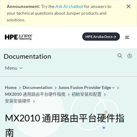
close
Announcement:
Try the
Ask AI chatbot
for answers to
your technical questions about Juniper products and
solutions.
HPE Aruba Docs
arrow_forward
Documentation
Menu
Home
Documentation
Junos Fusion Provider Edge
MX2010 通用路由平台硬件指南
初始安装和配置
安装安装硬件
MX2010 通用路由平台硬件指
南