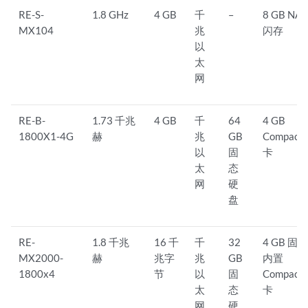
RE-S-
1.8 GHz
4 GB
千
–
8 GB NA
MX104
兆
闪存
以
太
网
RE-B-
1.73 千兆
4 GB
千
64
4 GB
1800X1-4G
赫
兆
GB
CompactF
以
固
卡
太
态
网
硬
盘
RE-
1.8 千兆
16 千
千
32
4 GB 固
MX2000-
赫
兆字
兆
GB
内置
1800x4
节
以
固
CompactF
太
态
卡
网
硬