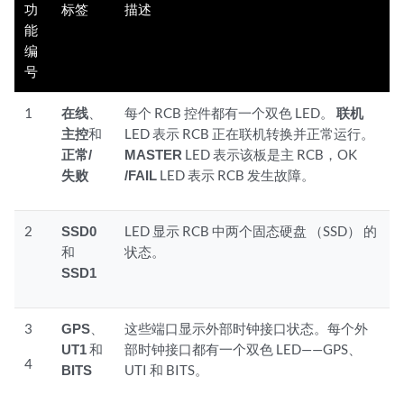
功
标签
描述
能
编
号
1
在线
、
每个 RCB 控件都有一个双色 LED。
联机
主控
和
LED 表示 RCB 正在联机转换并正常运行。
正常/
MASTER
LED 表示该板是主 RCB，OK
失败
/FAIL
LED 表示 RCB 发生故障。
2
SSD0
LED 显示 RCB 中两个固态硬盘 （SSD） 的
和
状态。
SSD1
3
GPS
、
这些端口显示外部时钟接口状态。每个外
UT1
和
部时钟接口都有一个双色 LED——GPS、
4
BITS
UTI 和 BITS。