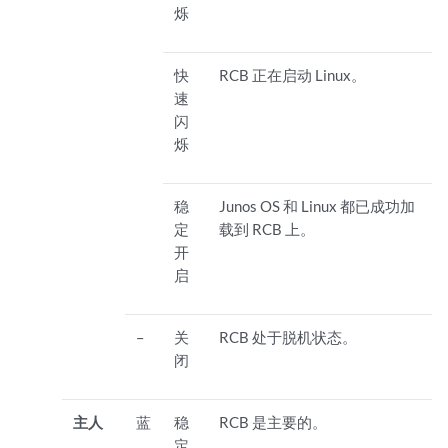
烁
快
RCB 正在启动 Linux。
速
闪
烁
稳
Junos OS 和 Linux 都已成功加
定
载到 RCB 上。
开
启
–
关
RCB 处于脱机状态。
闭
主人
蓝
稳
RCB 是主要的。
定