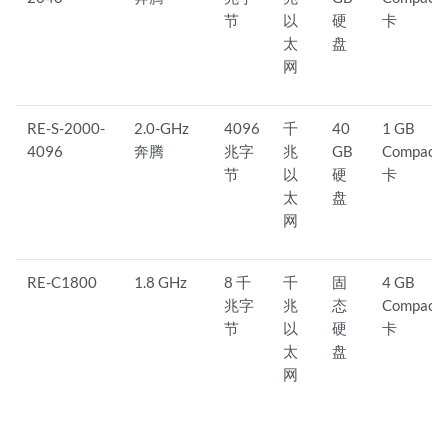
节
以
硬
卡
太
盘
网
RE-S-2000-
2.0-GHz
4096
千
40
1 GB
4096
奔腾
兆字
兆
GB
CompactF
节
以
硬
卡
太
盘
网
RE-C1800
1.8 GHz
8 千
千
固
4 GB
兆字
兆
态
CompactF
节
以
硬
卡
太
盘
网