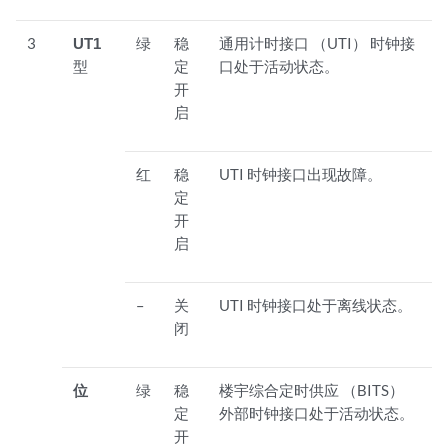
3
UT1
绿
稳
通用计时接口 （UTI） 时钟接
型
定
口处于活动状态。
开
启
红
稳
UTI 时钟接口出现故障。
定
开
启
–
关
UTI 时钟接口处于离线状态。
闭
位
绿
稳
楼宇综合定时供应 （BITS）
定
外部时钟接口处于活动状态。
开