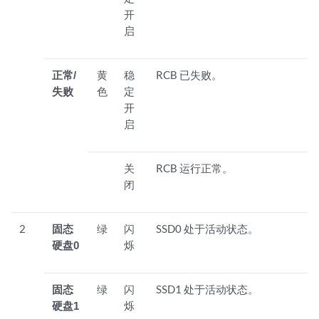
开
启
正常/
黄
稳
RCB 已失败。
失败
色
定
开
启
关
RCB 运行正常。
闭
2
固态
绿
闪
SSD0 处于活动状态。
硬盘0
烁
固态
绿
闪
SSD1 处于活动状态。
硬盘1
烁