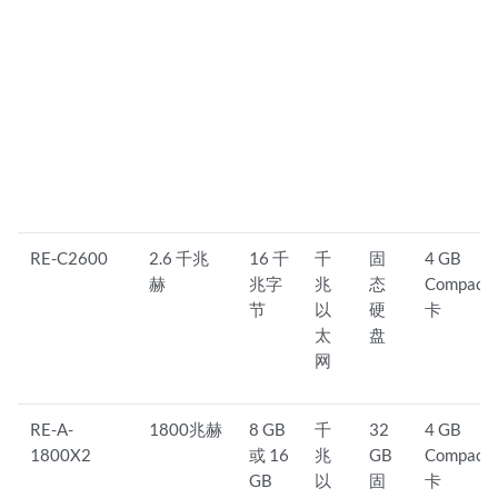
RE-C2600
2.6 千兆
16 千
千
固
4 GB
赫
兆字
兆
态
CompactF
节
以
硬
卡
太
盘
网
RE-A-
1800兆赫
8 GB
千
32
4 GB
1800X2
或 16
兆
GB
CompactF
GB
以
固
卡