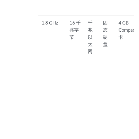
1.8 GHz
16 千
千
固
4 GB
兆字
兆
态
CompactF
节
以
硬
卡
太
盘
网