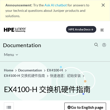
close
Announcement:
Try the
Ask AI chatbot
for answers to
your technical questions about Juniper products and
solutions.
HPE Aruba Docs
arrow_forward
Documentation
Menu
Home
Documentation
EX4100-H
EX4100-H 交换机硬件指南
快速通道：初始安装
EX4100-H 交换机硬件指南
list
Go to English page