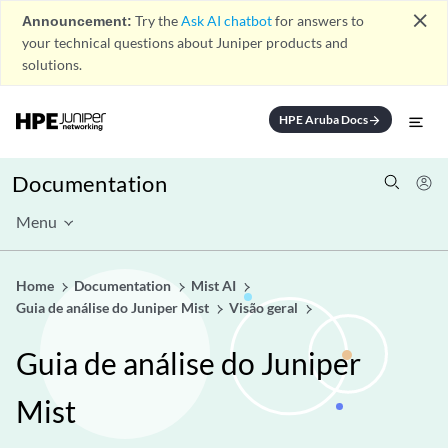
close
Announcement:
Try the
Ask AI chatbot
for answers to
your technical questions about Juniper products and
solutions.
HPE Aruba Docs
arrow_forward
Documentation
Menu
Home
Documentation
Mist AI
Guia de análise do Juniper Mist
Visão geral
Guia de análise do Juniper
Mist