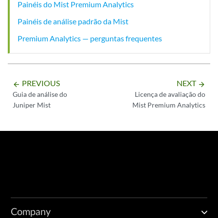
Painéis do Mist Premium Analytics
Painéis de análise padrão da Mist
Premium Analytics — perguntas frequentes
PREVIOUS
NEXT
arrow_backward
arrow_forward
Guia de análise do
Licença de avaliação do
Juniper Mist
Mist Premium Analytics
Company