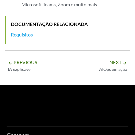
Microsoft Teams, Zoom e muito mais.
DOCUMENTAÇÃO RELACIONADA
Requisitos
PREVIOUS
NEXT
arrow_backward
arrow_forward
IA explicável
AIOps em ação