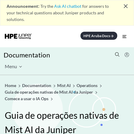
close
Announcement:
Try the
Ask AI chatbot
for answers to
your technical questions about Juniper products and
solutions.
HPE Aruba Docs
arrow_forward
Documentation
Menu
Home
Documentation
Mist AI
Operations
Guia de operações nativas de Mist AI da Juniper
Comece a usar o IA Ops
Guia de operações nativas de
Mist AI da Juniper