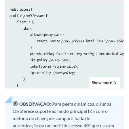
[edit access]

profile 
profile-name
 {

    client * {

        ike {

            allowed-proxy-pair {

                remote 
remote-proxy-address
 local 
local-proxy-address
            }

            pre-shared-key (ascii-text 
key-string
 | hexadecimal 
key-s
            ike-policy 
policy-name
;

            interface-id <string-value>;

            ipsec-policy 
ipsec-policy
;

        }

Show
more
    }

OBSERVAÇÃO:
Para peers dinâmicos, o Junos
OS oferece suporte ao modo principal IKE com o
método de chave pré-compartilhada de
autenticação ou um perfil de acesso IKE que usa um