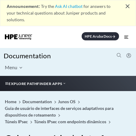
close
Announcement:
Try the
Ask AI chatbot
for answers to
your technical questions about Juniper products and
solutions.
HPE Aruba Docs
arrow_forward
Documentation
Menu
EXPLORE PATHFINDER APPS
Home
Documentation
Junos OS
Guia de usuário de interfaces de serviços adaptativos para
dispositivos de roteamento
Túneis IPsec
Túneis IPsec com endpoints dinâmicos