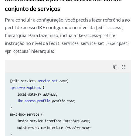
conjunto de serviços
Para concluir a configuração, você precisa fazer referência ao
perfil de acesso IKE configurado no nível da
[edit access]
hierarquia. Para fazer isso, inclua a
ike-access-profile
instrução no nível da
[edit services service-set
name
ipsec-
hierarquia:
vpn-options]
content_copy
zoom_out_map
[edit services 
service-set
name
ipsec-vpn-options
 {

    local-gateway 
address
;

ike-access-profile
profile-name
;

}

next-hop-service {

    inside-service-interface 
interface-name
;

    outside-service-interface 
interface-name
;
