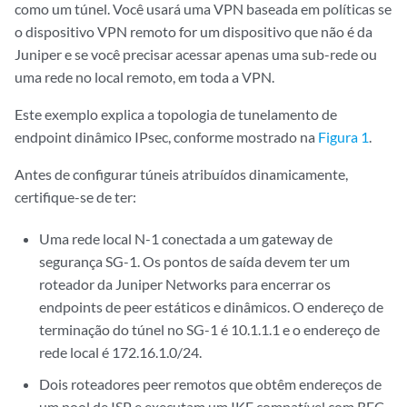
como um túnel. Você usará uma VPN baseada em políticas se
o dispositivo VPN remoto for um dispositivo que não é da
Juniper e se você precisar acessar apenas uma sub-rede ou
uma rede no local remoto, em toda a VPN.
Este exemplo explica a topologia de tunelamento de
endpoint dinâmico IPsec, conforme mostrado na
Figura 1
.
Antes de configurar túneis atribuídos dinamicamente,
certifique-se de ter:
Uma rede local N-1 conectada a um gateway de
segurança SG-1. Os pontos de saída devem ter um
roteador da Juniper Networks para encerrar os
endpoints de peer estáticos e dinâmicos. O endereço de
terminação do túnel no SG-1 é 10.1.1.1 e o endereço de
rede local é 172.16.1.0/24.
Dois roteadores peer remotos que obtêm endereços de
um pool de ISP e executam um IKE compatível com RFC.