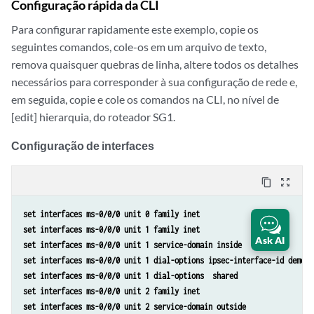
Configuração rápida da CLI
Para configurar rapidamente este exemplo, copie os
seguintes comandos, cole-os em um arquivo de texto,
remova quaisquer quebras de linha, altere todos os detalhes
necessários para corresponder à sua configuração de rede e,
em seguida, copie e cole os comandos na CLI, no nível de
[edit] hierarquia, do roteador SG1.
Configuração de interfaces
content_copy
zoom_out_map
set interfaces ms-0/0/0 unit 0 family inet
set interfaces ms-0/0/0 unit 1 family inet
Ask AI
set interfaces ms-0/0/0 unit 1 service-domain inside
set interfaces ms-0/0/0 unit 1 dial-options ipsec-interface-id demo-i
set interfaces ms-0/0/0 unit 1 dial-options  shared
set interfaces ms-0/0/0 unit 2 family inet
set interfaces ms-0/0/0 unit 2 service-domain outside