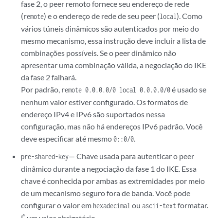
fase 2, o peer remoto fornece seu endereço de rede
(
) e o endereço de rede de seu peer (
). Como
remote
local
vários túneis dinâmicos são autenticados por meio do
mesmo mecanismo, essa instrução deve incluir a lista de
combinações possíveis. Se o peer dinâmico não
apresentar uma combinação válida, a negociação do IKE
da fase 2 falhará.
Por padrão,
é usado se
remote 0.0.0.0/0 local 0.0.0.0/0
nenhum valor estiver configurado. Os formatos de
endereço IPv4 e IPv6 são suportados nessa
configuração, mas não há endereços IPv6 padrão. Você
deve especificar até mesmo
.
0::0/0
— Chave usada para autenticar o peer
pre-shared-key
dinâmico durante a negociação da fase 1 do IKE. Essa
chave é conhecida por ambas as extremidades por meio
de um mecanismo seguro fora de banda. Você pode
configurar o valor em
ou
formatar.
hexadecimal
ascii-text
É um valor obrigatório.