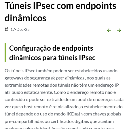
Túneis IPsec com endpoints
dinâmicos
17-Dec-25
date_range
arrow_backward
arrow_forward
Configuração de endpoints
dinâmicos para túneis IPsec
Os túneis IPsec também podem ser estabelecidos usando
gateways de segurança
de peer dinâmicos
, nos quais as
extremidades remotas dos túneis não têm um endereço IP
atribuído estaticamente. Como o endereço remoto não é
conhecido e pode ser extraído de um pool de endereços cada
vez que o host remoto é reinicializado, o estabelecimento do
túnel depende do uso do modo IKE
com chaves globais
main
pré-compartilhadas ou certificados digitais que aceitam
qualquer valor de identificação remota. Há suporte para