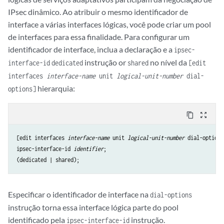
IPsec dinâmico. Ao atribuir o mesmo identificador de
interface a várias interfaces lógicas, você pode criar um pool
de interfaces para essa finalidade. Para configurar um
identificador de interface, inclua a declaração e a
ipsec-
instrução or
no nível da
interface-id
dedicated
shared
[edit
interfaces
interface-name
unit
logical-unit-number
dial-
hierarquia:
options]
content_copy
zoom_out_map
[edit interfaces 
interface-name
 unit 
logical-unit-number
 dial-options]
ipsec-interface-id 
identifier
;

Especificar o identificador de interface na
dial-options
instrução torna essa interface lógica parte do pool
identificado pela
instrução.
ipsec-interface-id