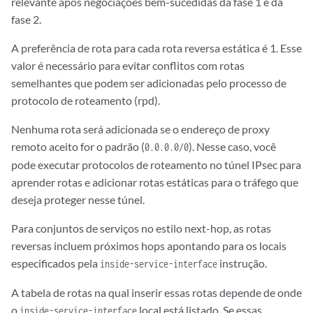
relevante após negociações bem-sucedidas da fase 1 e da
fase 2.
A preferência de rota para cada rota reversa estática é 1. Esse
valor é necessário para evitar conflitos com rotas
semelhantes que podem ser adicionadas pelo processo de
protocolo de roteamento (rpd).
Nenhuma rota será adicionada se o endereço de proxy
remoto aceito for o padrão (
). Nesse caso, você
0.0.0.0/0
pode executar protocolos de roteamento no túnel IPsec para
aprender rotas e adicionar rotas estáticas para o tráfego que
deseja proteger nesse túnel.
Para conjuntos de serviços no estilo next-hop, as rotas
reversas incluem próximos hops apontando para os locais
especificados pela
instrução.
inside-service-interface
A tabela de rotas na qual inserir essas rotas depende de onde
o
local está listado. Se essas
inside-service-interface