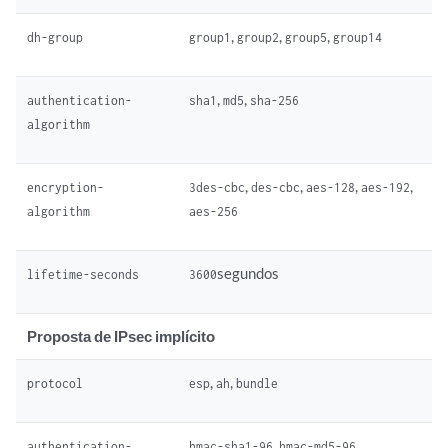
,
,
,
dh-group
group1
group2
group5
group14
,
,
authentication-
sha1
md5
sha-256
algorithm
,
,
,
,
encryption-
3des-cbc
des-cbc
aes-128
aes-192
algorithm
aes-256
segundos
lifetime-seconds
3600
Proposta de IPsec implícito
,
,
protocol
esp
ah
bundle
,
authentication-
hmac-sha1-96
hmac-md5-96