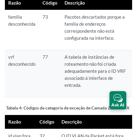
Razão
Código
Descrição
família
73
Pacotes descartados porque a
desconhecida
família de endereços
correspondente não está
configurada na interface.
vrf
77
A tabela de instâncias de
desconhecido
roteamento não foi criada
adequadamente para o ID VRF
associado à interface de
entrada.
Ask AI
Tabela 4:
Códigos de categoria de exceção de Camada 2, Série MX
Razão
Código
Descrição
id vlan fora
32
O ID VLAN da Packet está fora