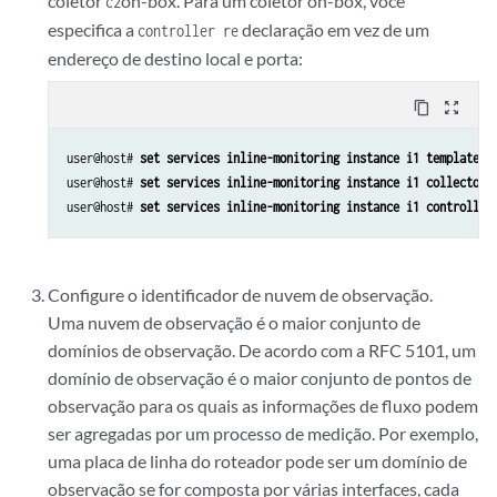
coletor
on-box. Para um coletor on-box, você
c2
especifica a
declaração em vez de um
controller re
endereço de destino local e porta:
content_copy
zoom_out_map
user@host# 
set services inline-monitoring instance i1 template-n
user@host# 
set services inline-monitoring instance i1 collector 
user@host# 
set services inline-monitoring instance i1 controller
Configure o identificador de nuvem de observação.
Uma nuvem de observação é o maior conjunto de
domínios de observação. De acordo com a RFC 5101, um
domínio de observação é o maior conjunto de pontos de
observação para os quais as informações de fluxo podem
ser agregadas por um processo de medição. Por exemplo,
uma placa de linha do roteador pode ser um domínio de
observação se for composta por várias interfaces, cada