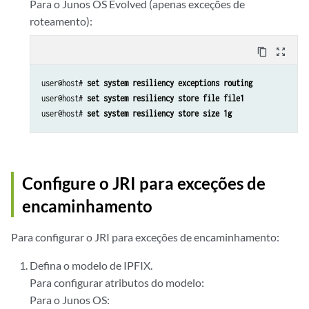
Para o Junos OS Evolved (apenas exceções de
roteamento):
content_copy
zoom_out_map
user@host# 
set system resiliency exceptions routing
user@host# 
set system resiliency store file file1
user@host# 
set system resiliency store size 1g
Configure o JRI para exceções de
encaminhamento
Para configurar o JRI para exceções de encaminhamento:
Defina o modelo de IPFIX.
Para configurar atributos do modelo:
Para o Junos OS: