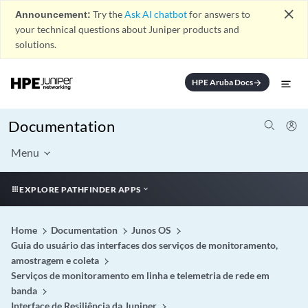
close
Announcement:
Try the
Ask AI chatbot
for answers to
your technical questions about Juniper products and
solutions.
HPE Aruba Docs
arrow_forward
Documentation
Menu
EXPLORE PATHFINDER APPS
Home
Documentation
Junos OS
Guia do usuário das interfaces dos serviços de monitoramento,
amostragem e coleta
Serviços de monitoramento em linha e telemetria de rede em
banda
Interface de Resiliência da Juniper