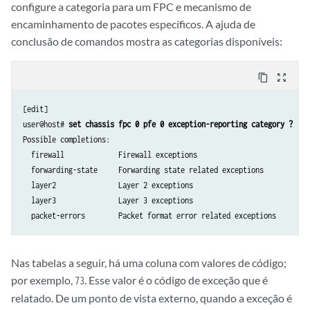
configure a categoria para um FPC e mecanismo de
encaminhamento de pacotes específicos. A ajuda de
conclusão de comandos mostra as categorias disponíveis:
content_copy
zoom_out_map
[edit]

user@host# 
set chassis fpc 0 pfe 0 exception-reporting category ?
Possible completions:

  firewall             Firewall exceptions

  forwarding-state     Forwarding state related exceptions

  layer2               Layer 2 exceptions

  layer3               Layer 3 exceptions

  packet-errors        Packet format error related exceptions
Nas tabelas a seguir, há uma coluna com valores de código;
por exemplo,
. Esse valor é o código de exceção que é
73
relatado. De um ponto de vista externo, quando a exceção é