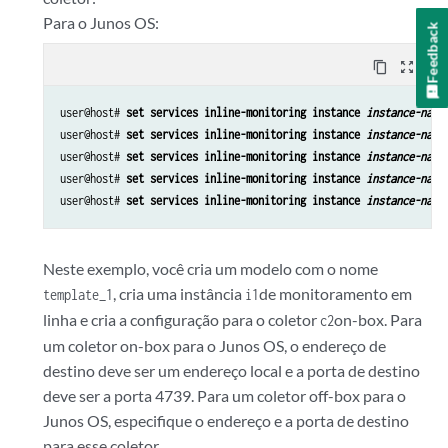
Para o Junos OS:
Feedback
content_copy
zoom_out_map
user@host# 
set services inline-monitoring instance 
instance-name
user@host# 
set services inline-monitoring instance 
instance-name
user@host# 
set services inline-monitoring instance 
instance-name
user@host# 
set services inline-monitoring instance 
instance-name
user@host# 
set services inline-monitoring instance 
instance-name
Neste exemplo, você cria um modelo com o nome
, cria uma instância
de monitoramento em
template_1
i1
linha e cria a configuração para o coletor
on-box. Para
c2
um coletor on-box para o Junos OS, o endereço de
destino deve ser um endereço local e a porta de destino
deve ser a porta 4739. Para um coletor off-box para o
Junos OS, especifique o endereço e a porta de destino
para esse coletor.