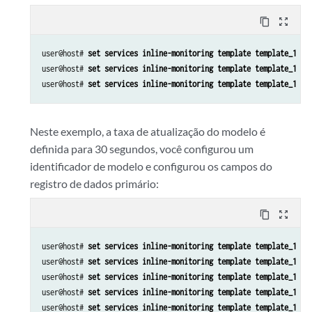
content_copy
zoom_out_map
user@host# 
set services inline-monitoring template template_1 te
user@host# 
set services inline-monitoring template template_1 te
user@host# 
set services inline-monitoring template template_1 pr
Neste exemplo, a taxa de atualização do modelo é
definida para 30 segundos, você configurou um
identificador de modelo e configurou os campos do
registro de dados primário:
content_copy
zoom_out_map
user@host# 
set services inline-monitoring template template_1 te
user@host# 
set services inline-monitoring template template_1 te
user@host# 
set services inline-monitoring template template_1 pr
user@host# 
set services inline-monitoring template template_1 pr
user@host# 
set services inline-monitoring template template_1 pr