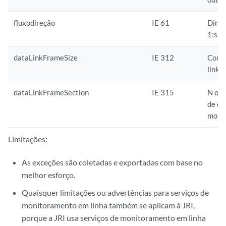
fluxodireção
IE 61
Direç
1:saí
dataLinkFrameSize
IE 312
Comp
link 
dataLinkFrameSection
IE 315
N oct
de da
moni
Limitações:
As exceções são coletadas e exportadas com base no
melhor esforço.
Quaisquer limitações ou advertências para serviços de
monitoramento em linha também se aplicam à JRI,
porque a JRI usa serviços de monitoramento em linha