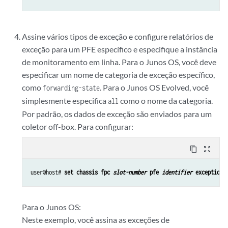
Assine vários tipos de exceção e configure relatórios de
exceção para um PFE específico e especifique a instância
de monitoramento em linha. Para o Junos OS, você deve
especificar um nome de categoria de exceção específico,
como
. Para o Junos OS Evolved, você
forwarding-state
simplesmente especifica
como o nome da categoria.
all
Por padrão, os dados de exceção são enviados para um
coletor off-box. Para configurar:
content_copy
zoom_out_map
user@host# 
set chassis fpc 
slot-number
 pfe 
identifier
 exception-
Para o Junos OS:
Neste exemplo, você assina as exceções de