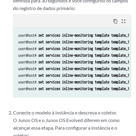
definida para 30 segundos e você configurou os campos
do registro de dados primário:
content_copy
zoom_out_map
user@host# 
set services inline-monitoring template template_1 te
user@host# 
set services inline-monitoring template template_1 te
user@host# 
set services inline-monitoring template template_1 pr
user@host# 
set services inline-monitoring template template_1 pr
user@host# 
set services inline-monitoring template template_1 pr
user@host# 
set services inline-monitoring template template_1 pr
user@host# 
set services inline-monitoring template template_1 pr
user@host# 
set services inline-monitoring template template_1 pr
user@host# 
set services inline-monitoring template template_1 pr
Conecte o modelo à instância e descreva o coletor.
O Junos OS e o Junos OS Evolved diferem em como
alcançar essa etapa. Para configurar a instância e o
coletor: