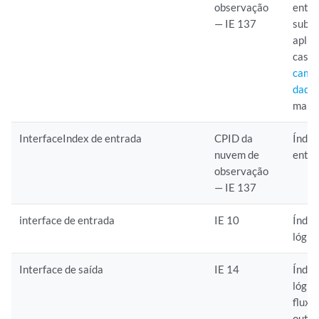
observação
entra
— IE 137
subja
aplic
casos
campo
dados
mais 
InterfaceIndex de entrada
CPID da
Índic
nuvem de
entr
observação
— IE 137
interface de entrada
IE 10
Índic
lógic
Interface de saída
IE 14
Índic
lógic
fluxo
outra