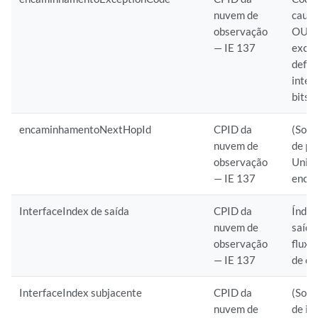
nuvem de
causa
observação
OU é 
— IE 137
exceç
defin
intei
bits
encaminhamentoNextHopId
CPID da
(Some
nuvem de
de pr
observação
Unica
— IE 137
enca
InterfaceIndex de saída
CPID da
Índic
nuvem de
saída
observação
fluxo
— IE 137
de ou
InterfaceIndex subjacente
CPID da
(Some
nuvem de
de in