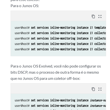
Para o Junos OS:
content_copy
zoom_out_map
user@host# 
set services inline-monitoring instance i1 template-n
user@host# 
set services inline-monitoring instance i1 collector 
user@host# 
set services inline-monitoring instance i1 collector 
user@host# 
set services inline-monitoring instance i1 collector 
user@host# 
set services inline-monitoring instance i1 collector 
Para o Junos OS Evolved, você não pode configurar os
bits DSCP, mas o processo de outra forma é o mesmo
que no Junos OS para um coletor off-box:
content_copy
zoom_out_map
user@host# 
set services inline-monitoring instance 
instance-name
user@host# 
set services inline-monitoring instance 
instance-name