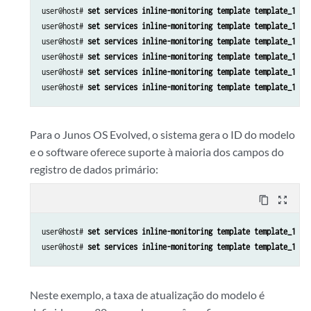
user@host# 
set services inline-monitoring template template_1 pr
user@host# 
set services inline-monitoring template template_1 pr
user@host# 
set services inline-monitoring template template_1 pr
user@host# 
set services inline-monitoring template template_1 pr
user@host# 
set services inline-monitoring template template_1 pr
user@host# 
set services inline-monitoring template template_1 pr
Para o Junos OS Evolved, o sistema gera o ID do modelo
e o software oferece suporte à maioria dos campos do
registro de dados primário:
content_copy
zoom_out_map
user@host# 
set services inline-monitoring template template_1 te
user@host# 
set services inline-monitoring template template_1 pr
Neste exemplo, a taxa de atualização do modelo é