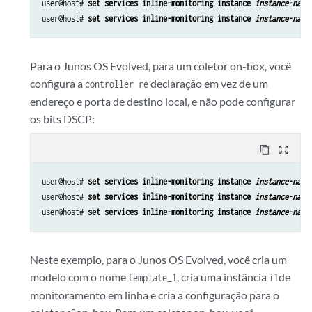
user@host# 
set services inline-monitoring instance 
instance-name
user@host# 
set services inline-monitoring instance 
instance-name
Para o Junos OS Evolved, para um coletor on-box, você
configura a
declaração em vez de um
controller re
endereço e porta de destino local, e não pode configurar
os bits DSCP:
content_copy
zoom_out_map
user@host# 
set services inline-monitoring instance 
instance-name
user@host# 
set services inline-monitoring instance 
instance-name
user@host# 
set services inline-monitoring instance 
instance-name
Neste exemplo, para o Junos OS Evolved, você cria um
modelo com o nome
, cria uma instância
de
template_1
i1
monitoramento em linha e cria a configuração para o