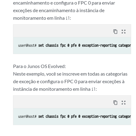
encaminhamento e configura o FPC 0 para enviar
exceções de encaminhamento à instância de
monitoramento em linha
:
i1
content_copy
zoom_out_map
user@host# 
set chassis fpc 0 pfe 0 exception-reporting category 
Para o Junos OS Evolved:
Neste exemplo, você se inscreve em todas as categorias
de exceção e configura o FPC 0 para enviar exceções à
instância de monitoramento em linha
:
i1
content_copy
zoom_out_map
user@host# 
set chassis fpc 0 pfe 0 exception-reporting category 