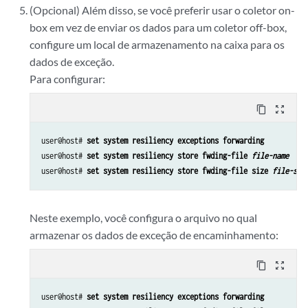
(Opcional) Além disso, se você preferir usar o coletor on-
box em vez de enviar os dados para um coletor off-box,
configure um local de armazenamento na caixa para os
dados de exceção.
Para configurar:
content_copy
zoom_out_map
user@host# 
set system resiliency exceptions forwarding
user@host# 
set system resiliency store fwding-file 
file-name
user@host# 
set system resiliency store fwding-file size 
file-siz
Neste exemplo, você configura o arquivo no qual
armazenar os dados de exceção de encaminhamento:
content_copy
zoom_out_map
user@host# 
set system resiliency exceptions forwarding