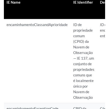
IE Name
IE Identifier
Descr
encaminhamentoClassandAprioridade
ID de
ID de
propriedade
encam
comum
entr
(CPID) da
Nuvem de
Observação
— IE 137, um
conjunto de
propriedades
comuns que
é localmente
único por
Nuvem de
Observação
encaminhamentoExceptionCode
CPID da
Códig