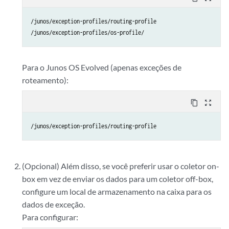
/junos/exception-profiles/routing-profile

/junos/exception-profiles/os-profile/
Para o Junos OS Evolved (apenas exceções de
roteamento):
content_copy
zoom_out_map
/junos/exception-profiles/routing-profile
(Opcional) Além disso, se você preferir usar o coletor on-
box em vez de enviar os dados para um coletor off-box,
configure um local de armazenamento na caixa para os
dados de exceção.
Para configurar: