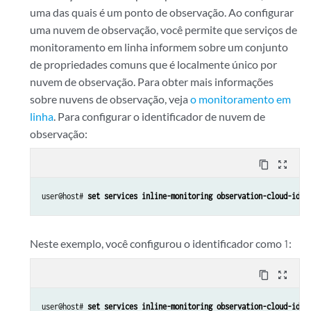
uma das quais é um ponto de observação. Ao configurar
uma nuvem de observação, você permite que serviços de
monitoramento em linha informem sobre um conjunto
de propriedades comuns que é localmente único por
nuvem de observação. Para obter mais informações
sobre nuvens de observação, veja
o monitoramento em
linha
. Para configurar o identificador de nuvem de
observação:
content_copy
zoom_out_map
user@host# 
set services inline-monitoring observation-cloud-id 
i
Neste exemplo, você configurou o identificador como
:
1
content_copy
zoom_out_map
user@host# 
set services inline-monitoring observation-cloud-id 1