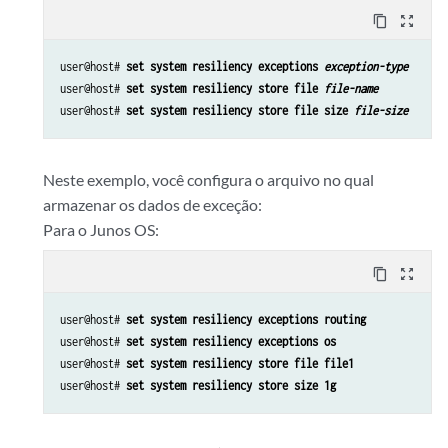
content_copy
zoom_out_map
user@host# 
set system resiliency exceptions 
exception-type
user@host# 
set system resiliency store file 
file-name
user@host# 
set system resiliency store file size 
file-size
Neste exemplo, você configura o arquivo no qual
armazenar os dados de exceção:
Para o Junos OS:
content_copy
zoom_out_map
user@host# 
set system resiliency exceptions routing
user@host# 
set system resiliency exceptions os
user@host# 
set system resiliency store file file1
user@host# 
set system resiliency store size 1g