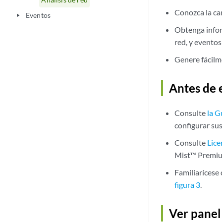
Conozca la can
Eventos
play_arrow
Obtenga infor
red, y eventos
Genere fácilm
Antes de
Consulte
la G
configurar sus
Consulte
Lice
Mist™ Premiu
Familiarícese
figura 3
.
Ver panel 