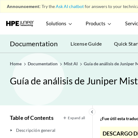
Announcement:
Try the
Ask AI chatbot
for answers to your technica
Solutions
Products
Servi
Documentation
License Guide
Quick Star
Home
Documentation
Mist AI
Guía de análisis de Juniper 
Guía de análisis de Juniper Mist
keyboard_arrow_left
Table of Contents
Expand all
¿Fue útil esta trad
Descripción general
play_arrow
DESCARGO D