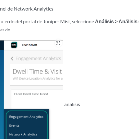
anel de Network Analytics:
uierdo del portal de Juniper Mist, seleccione
Análisis > Análisis
es de
zoom_out_map
análisis