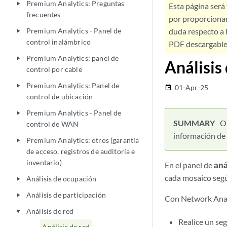
Premium Analytics: Preguntas
play_arrow
Esta página será
frecuentes
por proporcionar
Premium Analytics - Panel de
duda respecto a l
play_arrow
control inalámbrico
PDF descargable 
Premium Analytics: panel de
play_arrow
Análisis
control por cable
Premium Analytics: Panel de
play_arrow
01-Apr-25
date_range
control de ubicación
Premium Analytics - Panel de
play_arrow
Ob
control de WAN
información de 
Premium Analytics: otros (garantía
play_arrow
de acceso, registros de auditoría e
inventario)
En el panel de
aná
cada mosaico segú
Análisis de ocupación
play_arrow
Análisis de participación
play_arrow
Con Network Anal
Análisis de red
play_arrow
Realice un seg
Análisis de red