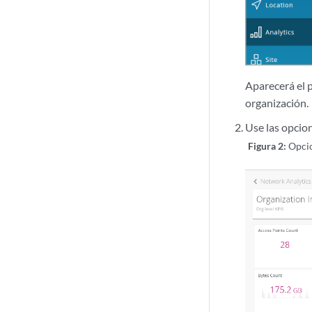
Aparecerá el p
organización.
Use las opcion
Figura 2:
Opci