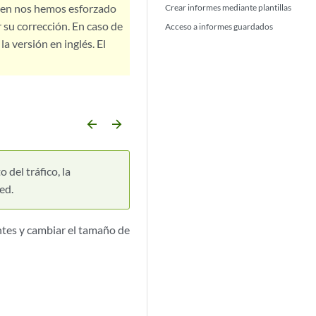
bien nos hemos esforzado
Crear informes mediante plantillas
 su corrección. En caso de
Acceso a informes guardados
a versión en inglés. El
arrow_backward
arrow_forward
 del tráfico, la
ed.
antes y cambiar el tamaño de