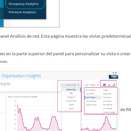
anel Análisis de red. Esta página muestra las vistas predeterminad
es en la parte superior del panel para personalizar su vista o crea
ones
zoom_out_map
de fil