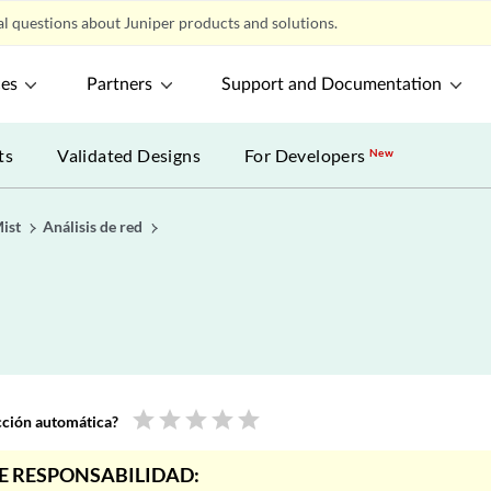
l questions about Juniper products and solutions.
ces
Partners
Support and Documentation
ts
Validated Designs
For Developers
New
Mist
Análisis de red
star
star
star
star
star
ucción automática?
E RESPONSABILIDAD: