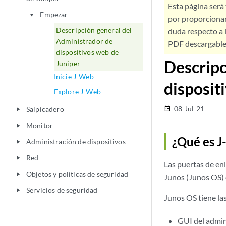
Esta página será
Empezar
play_arrow
por proporcionar
Descripción general del
duda respecto a l
Administrador de
PDF descargable 
dispositivos web de
Descripc
Juniper
Inicie J-Web
disposit
Explore J-Web
08-Jul-21
Salpicadero
date_range
play_arrow
Monitor
play_arrow
¿Qué es 
Administración de dispositivos
play_arrow
Red
play_arrow
Las puertas de enl
Objetos y políticas de seguridad
play_arrow
Junos (Junos OS) 
Servicios de seguridad
play_arrow
Junos OS tiene las
GUI del admin