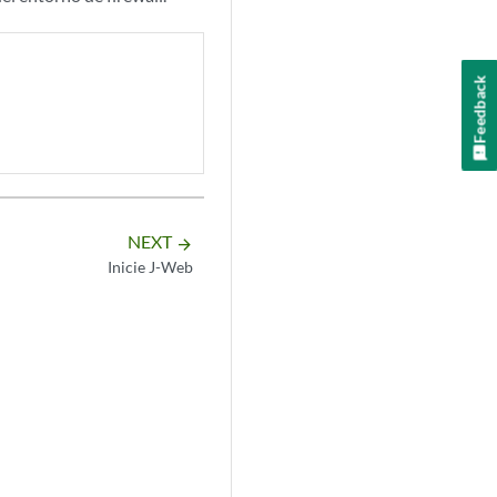
Feedback
NEXT
arrow_forward
Inicie J-Web