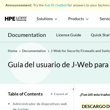
Announcement:
Try the
Ask AI chatbot
for answers to your technica
Solutions
Products
Servi
Documentation
License Guide
Quick Star
Home
Documentation
J-Web for Security Firewalls and Swit
Guía del usuario de J-Web para f
keyboard_arrow_left
Table of Contents
Expand all
¿Fue útil esta trad
Administrador de dispositivos web
play_arrow
DESCARGO D
de Juniper