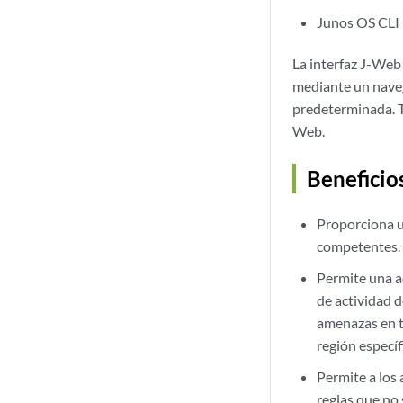
Junos OS CLI
La interfaz J-Web 
mediante un nave
predeterminada. T
Web.
Beneficio
Proporciona u
competentes.
Permite una a
de actividad d
amenazas en t
región específ
Permite a los 
reglas que no 