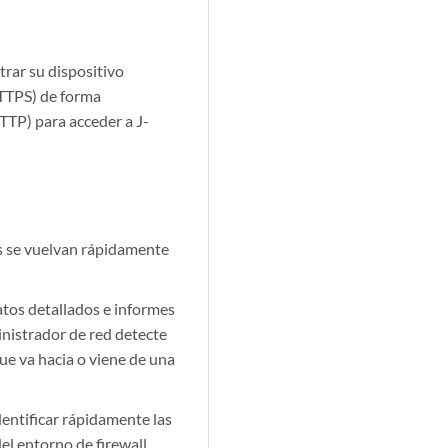
trar su dispositivo
TTPS) de forma
TTP) para acceder a J-
s se vuelvan rápidamente
atos detallados e informes
inistrador de red detecte
ue va hacia o viene de una
identificar rápidamente las
el entorno de firewall.