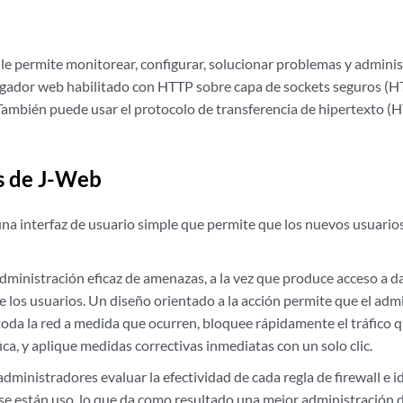
le permite monitorear, configurar, solucionar problemas y adminis
gador web habilitado con HTTP sobre capa de sockets seguros (H
ambién puede usar el protocolo de transferencia de hipertexto (H
s de J-Web
na interfaz de usuario simple que permite que los nuevos usuario
dministración eficaz de amenazas, a la vez que produce acceso a d
e los usuarios. Un diseño orientado a la acción permite que el adm
oda la red a medida que ocurren, bloquee rápidamente el tráfico q
ica, y aplique medidas correctivas inmediatas con un solo clic.
administradores evaluar la efectividad de cada regla de firewall e 
se están uso, lo que da como resultado una mejor administración d