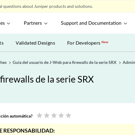
l questions about Juniper products and solutions.
ces
Partners
Support and Documentation
ts
Validated Designs
For Developers
New
ches
Guía del usuario de J-Web para firewalls de la serie SRX
Admini
irewalls de la serie SRX
star
star
star
star
star
ucción automática?
E RESPONSABILIDAD: