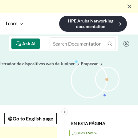
close
HPE Aruba Networking
Learn
arrow_forward
documentation
Ask AI
strador de dispositivos web de Juniper
Empezar
keyboard_arrow_right
Go to English page
EN ESTA PÁGINA
¿Qué es J-Web?