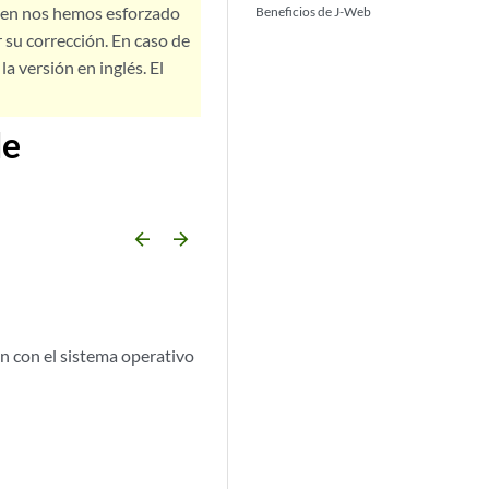
bien nos hemos esforzado
Beneficios de J-Web
 su corrección. En caso de
a versión en inglés. El
de
arrow_backward
arrow_forward
an con el sistema operativo