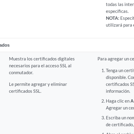
todas las inte
específicas.
NOTA:
Especif
utilizará para
cados
Muestra los certificados digitales
Para agregar un ce
necesarios para el acceso SSL al
Tenga un certi
conmutador.
disponible. C
Le permite agregar y eliminar
certificados 
certificados SSL.
información.
Haga clic en
A
Agregar un cer
Escriba un no
de certificado