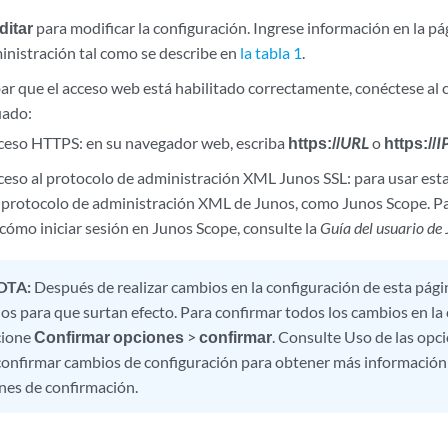
ditar
para modificar la configuración. Ingrese información en la p
inistración tal como se describe en
la tabla 1
.
r que el acceso web está habilitado correctamente, conéctese al
uado:
cceso HTTPS: en su navegador web, escriba
https://
URL
o
https://
I
cceso al protocolo de administración XML Junos SSL: para usar est
e protocolo de administración XML de Junos, como Junos Scope. P
cómo iniciar sesión en Junos Scope, consulte la
Guía del usuario de
OTA:
Después de realizar cambios en la configuración de esta pági
os para que surtan efecto. Para confirmar todos los cambios en la 
cione
Confirmar opciones
>
confirmar
. Consulte Uso de las opc
confirmar cambios de configuración para obtener más información 
nes de confirmación.