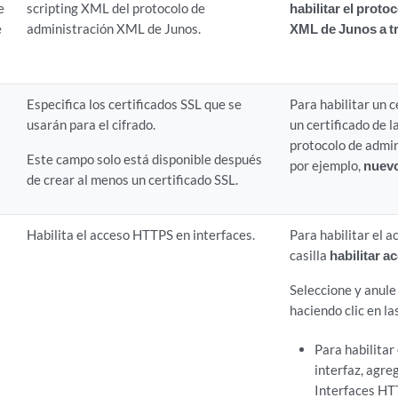
e
scripting XML del protocolo de
habilitar el proto
e
administración XML de Junos.
XML de Junos a t
Especifica los certificados SSL que se
Para habilitar un c
usarán para el cifrado.
un certificado de l
protocolo de admi
Este campo solo está disponible después
por ejemplo,
nuev
de crear al menos un certificado SSL.
Habilita el acceso HTTPS en interfaces.
Para habilitar el 
casilla
habilitar 
Seleccione y anule
haciendo clic en la
Para habilitar
interfaz, agreg
Interfaces HT