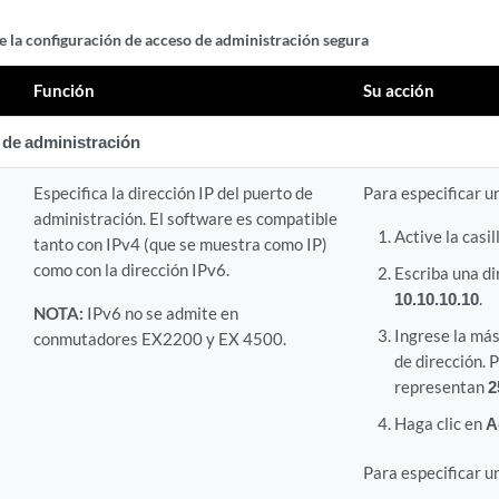
 la configuración de acceso de administración segura
Función
Su acción
de administración
Especifica la dirección IP del puerto de
Para especificar u
administración. El software es compatible
Active la casil
tanto con IPv4 (que se muestra como IP)
como con la dirección IPv6.
Escriba una di
10.10.10.10
.
NOTA:
IPv6 no se admite en
Ingrese la más
conmutadores EX2200 y EX 4500.
de dirección. 
representan
2
Haga clic en
A
Para especificar u