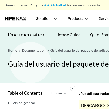
Announcement:
Try the
Ask AI chatbot
for answers to your technica
Solutions
Products
Servi
Documentation
License Guide
Quick Star
Home
Documentation
Guía del usuario del paquete de aplic
Guía del usuario del paquete d
keyboard_arrow_left
Table of Contents
Expand all
¿Fue útil esta trad
Visión general
play_arrow
DESCARGO D