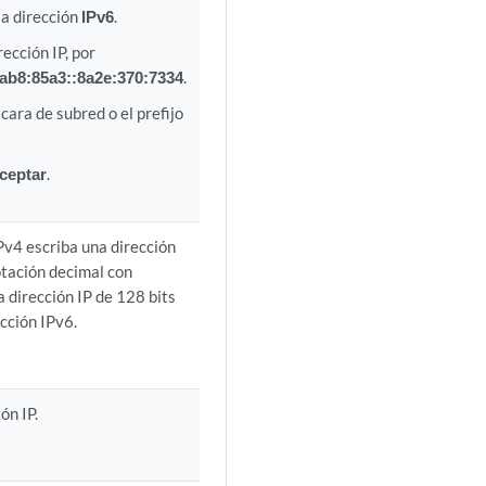
la dirección
IPv6
.
ección IP, por
ab8:85a3::8a2e:370:7334
.
cara de subred o el prefijo
ceptar
.
IPv4 escriba una dirección
notación decimal con
a dirección IP de 128 bits
ección IPv6.
ón IP.