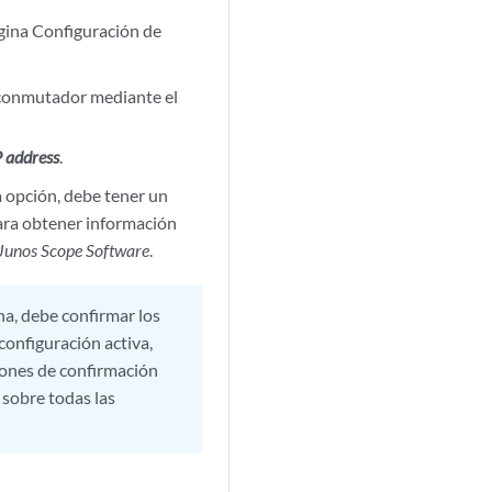
ágina Configuración de
 conmutador mediante el
P address
.
a opción, debe tener un
ara obtener información
 Junos Scope Software
.
na, debe confirmar los
configuración activa,
iones de confirmación
sobre todas las