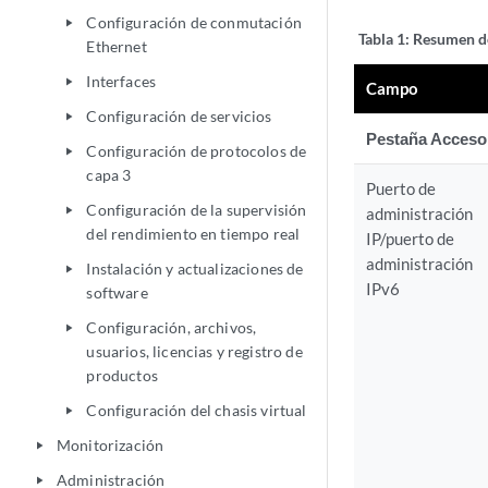
Configuración de conmutación
play_arrow
Tabla 1:
Resumen de
Ethernet
Interfaces
play_arrow
Campo
Configuración de servicios
play_arrow
Pestaña Acceso 
Configuración de protocolos de
play_arrow
capa 3
Puerto de
Configuración de la supervisión
play_arrow
administración
del rendimiento en tiempo real
IP/puerto de
administración
Instalación y actualizaciones de
play_arrow
IPv6
software
Configuración, archivos,
play_arrow
usuarios, licencias y registro de
productos
Configuración del chasis virtual
play_arrow
Monitorización
play_arrow
Administración
play_arrow