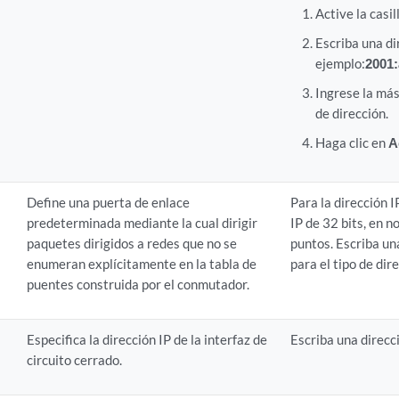
Active la casil
Escriba una dir
ejemplo:
2001:
Ingrese la más
de dirección.
Haga clic en
A
Define una puerta de enlace
Para la dirección 
predeterminada mediante la cual dirigir
IP de 32 bits, en 
paquetes dirigidos a redes que no se
puntos. Escriba un
enumeran explícitamente en la tabla de
para el tipo de dir
puentes construida por el conmutador.
Especifica la dirección IP de la interfaz de
Escriba una direcci
circuito cerrado.