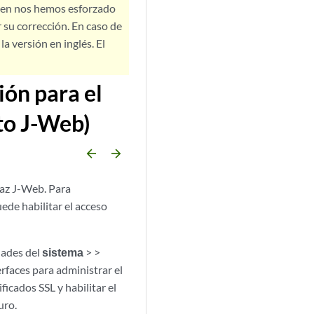
bien nos hemos esforzado
 su corrección. En caso de
a versión en inglés. El
ión para el
to J-Web)
arrow_backward
arrow_forward
faz J-Web. Para
ede habilitar el acceso
ades del
sistema
> >
erfaces para administrar el
ficados SSL y habilitar el
uro.