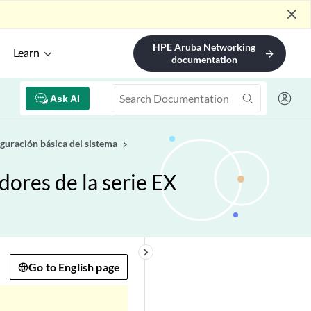
close
HPE Aruba Networking
Learn
arrow_forward
documentation
Ask AI
guración básica del sistema
ores de la serie EX
keyboard_arrow_right
Go to English page