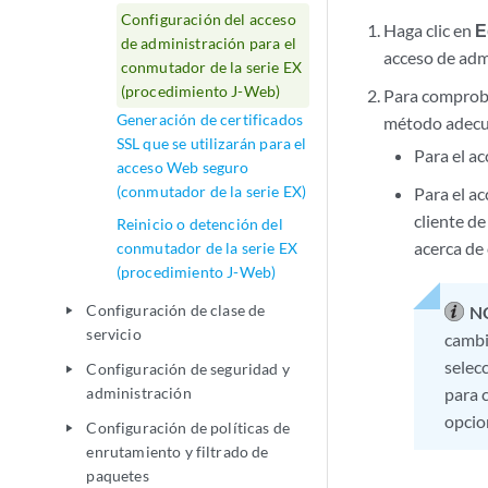
Configuración del acceso
Haga clic en
E
de administración para el
acceso de adm
conmutador de la serie EX
(procedimiento J-Web)
Para comproba
Generación de certificados
método adec
SSL que se utilizarán para el
Para el a
acceso Web seguro
(conmutador de la serie EX)
Para el a
cliente d
Reinicio o detención del
acerca de 
conmutador de la serie EX
(procedimiento J-Web)
Configuración de clase de
N
play_arrow
servicio
cambi
selec
Configuración de seguridad y
play_arrow
administración
para 
opcio
Configuración de políticas de
play_arrow
enrutamiento y filtrado de
paquetes