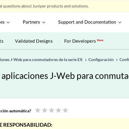
l questions about Juniper products and solutions.
ces
Partners
Support and Documentation
ts
Validated Designs
For Developers
New
aciones J-Web para conmutadores de la serie EX
Configuración
Confi
e aplicaciones J-Web para conmutad
star
star
star
star
star
ucción automática?
E RESPONSABILIDAD: