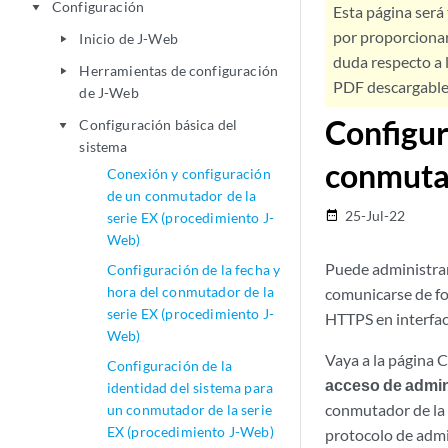
Configuración
play_arrow
Esta página será
por proporcionar
Inicio de J-Web
play_arrow
duda respecto a l
Herramientas de configuración
play_arrow
PDF descargable 
de J-Web
Configur
Configuración básica del
play_arrow
sistema
conmutad
Conexión y configuración
de un conmutador de la
25-Jul-22
date_range
serie EX (procedimiento J-
Web)
Puede administrar
Configuración de la fecha y
hora del conmutador de la
comunicarse de fo
serie EX (procedimiento J-
HTTPS en interfac
Web)
Vaya a la página 
Configuración de la
acceso de admin
identidad del sistema para
conmutador de la s
un conmutador de la serie
EX (procedimiento J-Web)
protocolo de admi